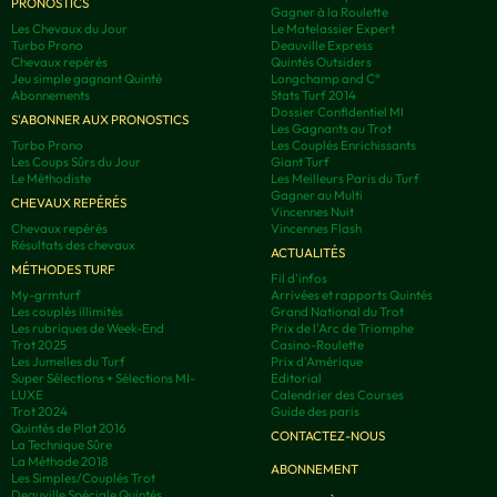
PRONOSTICS
Gagner à la Roulette
Les Chevaux du Jour
Le Matelassier Expert
Turbo Prono
Deauville Express
Chevaux repérés
Quintés Outsiders
Jeu simple gagnant Quinté
Longchamp and C°
Abonnements
Stats Turf 2014
Dossier Confidentiel MI
S'ABONNER AUX PRONOSTICS
Les Gagnants au Trot
Turbo Prono
Les Couplés Enrichissants
Les Coups Sûrs du Jour
Giant Turf
Le Méthodiste
Les Meilleurs Paris du Turf
Gagner au Multi
CHEVAUX REPÉRÉS
Vincennes Nuit
Chevaux repérés
Vincennes Flash
Résultats des chevaux
ACTUALITÉS
MÉTHODES TURF
Fil d'infos
My-grmturf
Arrivées et rapports Quintés
Les couplés illimités
Grand National du Trot
Les rubriques de Week-End
Prix de l'Arc de Triomphe
Trot 2025
Casino-Roulette
Les Jumelles du Turf
Prix d'Amérique
Super Sélections + Sélections MI-
Editorial
LUXE
Calendrier des Courses
Trot 2024
Guide des paris
Quintés de Plat 2016
CONTACTEZ-NOUS
La Technique Sûre
La Méthode 2018
ABONNEMENT
Les Simples/Couplés Trot
Deauville Spéciale Quintés