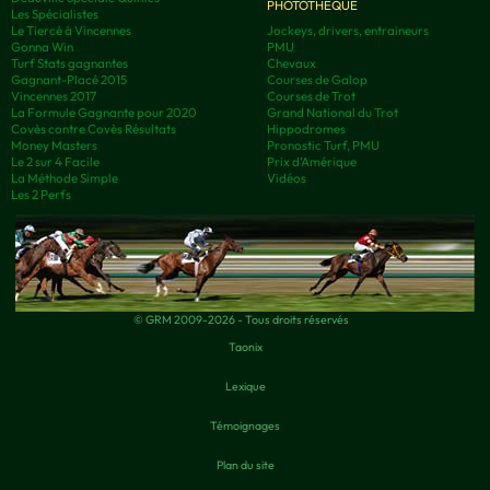
PHOTOTHÈQUE
Les Spécialistes
Le Tiercé à Vincennes
Jockeys, drivers, entraineurs
Gonna Win
PMU
Turf Stats gagnantes
Chevaux
Gagnant-Placé 2015
Courses de Galop
Vincennes 2017
Courses de Trot
La Formule Gagnante pour 2020
Grand National du Trot
Covès contre Covès Résultats
Hippodromes
Money Masters
Pronostic Turf, PMU
Le 2 sur 4 Facile
Prix d’Amérique
La Méthode Simple
Vidéos
Les 2 Perfs
© GRM 2009-2026 - Tous droits réservés
Taonix
Lexique
Témoignages
Plan du site