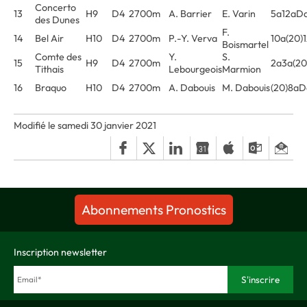
Concerto
13
H9
D4
2700m
A. Barrier
E. Varin
5a12aDa
des Dunes
F.
14
Bel Air
H10
D4
2700m
P.-Y. Verva
10a(20)
Boismartel
Comte des
Y.
S.
15
H9
D4
2700m
2a3a(2
Tithais
Lebourgeois
Marmion
16
Braquo
H10
D4
2700m
A. Dabouis
M. Dabouis
(20)8a
Modifié le samedi 30 janvier 2021
Abonnements Pronostics
Inscription newsletter