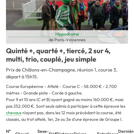
Hippodrome
de Paris-Vincennes
Quinté +, quarté +, tiercé, 2 sur 4,
multi, trio, couplé, jeu simple
Prix de Châlons-en-Champagne, réunion 1, course 3,
départ à 15h15.
Course Européenne - Attelé - Course C - 58.000 € - 2.700
mètres - Grande piste - Corde à gauche
.
Pour 9 et 10 ans (C et B) ayant gagné au moins 160.000 €, mais
pas 252.000 €. Sont seuls admis à participer à cette épreuve les
chevaux
n'ayant pas, dans les 12 mois précédant la course, été
classés, au trot attelé, 1er, 2e ou 3e d'une épreuve de Groupe I.
N°
Sexe-
Dernièr
Cheval
Déf
Distance
Driver
Entraîneur