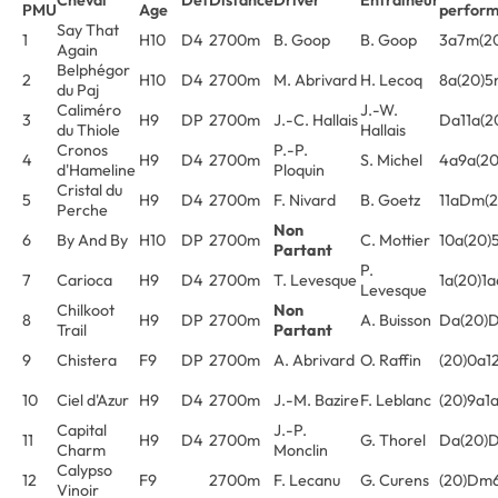
PMU
Age
perfor
Say That
1
H10
D4
2700m
B. Goop
B. Goop
3a7m(2
Again
Belphégor
2
H10
D4
2700m
M. Abrivard
H. Lecoq
8a(20)
du Paj
Caliméro
J.-W.
3
H9
DP
2700m
J.-C. Hallais
Da11a(2
du Thiole
Hallais
Cronos
P.-P.
4
H9
D4
2700m
S. Michel
4a9a(2
d'Hameline
Ploquin
Cristal du
5
H9
D4
2700m
F. Nivard
B. Goetz
11aDm(
Perche
Non
6
By And By
H10
DP
2700m
C. Mottier
10a(20)
Partant
P.
7
Carioca
H9
D4
2700m
T. Levesque
1a(20)1
Levesque
Chilkoot
Non
8
H9
DP
2700m
A. Buisson
Da(20)
Trail
Partant
9
Chistera
F9
DP
2700m
A. Abrivard
O. Raffin
(20)0a1
10
Ciel d'Azur
H9
D4
2700m
J.-M. Bazire
F. Leblanc
(20)9a1
Capital
J.-P.
11
H9
D4
2700m
G. Thorel
Da(20)
Charm
Monclin
Calypso
12
F9
2700m
F. Lecanu
G. Curens
(20)D
Vinoir