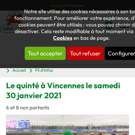
Les Coups Sûrs
du jour
Notre site utilise des cookies nécessaires à son b
fonctionnement. Pour améliorer votre expérience, d’
cookies peuvent être utilisés : vous pouvez choisir d
désactiver. Cela reste modifiable à tout moment via l
Mon
Cookies
en bas de page.
compte
Tout accepter
Tout refuser
Configure
Panier
Accueil
Fil d'infos
Le quinté à Vincennes le samedi
30 janvier 2021
6 et 8 non partants