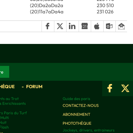
(20)Da2aDa2a
230 510
(20)11a7aDa4a
231 026
HÈQUE
FORUM
ts au Trot
Guide des paris
s Enrichissants
CONTACTEZ-NOUS
rs Paris du Turf
ABONNEMENT
Multi
Nuit
PHOTOTHÈQUE
Flash
Jockeys, drivers, entraineurs