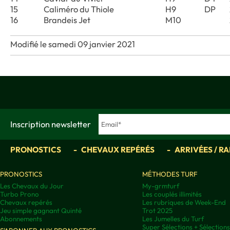
15
Caliméro du Thiole
H9
DP
16
Brandeis Jet
M10
Modifié le samedi 09 janvier 2021
Inscription newsletter
PRONOSTICS
CHEVAUX REPÉRÉS
ARRIVÉES / R
PRONOSTICS
MÉTHODES TURF
Les Chevaux du Jour
My-grmturf
Turbo Prono
Les couplés illimités
Chevaux repérés
Les rubriques de Week-End
Jeu simple gagnant Quinté
Trot 2025
Abonnements
Les Jumelles du Turf
Super Sélections + Sélectio