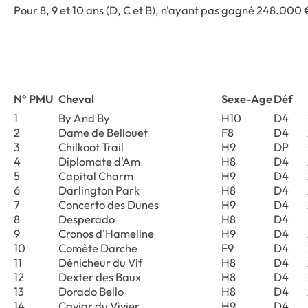
Pour 8, 9 et 10 ans (D, C et B), n'ayant pas gagné 248.000 
N° PMU
Cheval
Sexe-Age
Déf
1
By And By
H10
D4
2
Dame de Bellouet
F8
D4
3
Chilkoot Trail
H9
DP
4
Diplomate d'Am
H8
D4
5
Capital Charm
H9
D4
6
Darlington Park
H8
D4
7
Concerto des Dunes
H9
D4
8
Desperado
H8
D4
9
Cronos d'Hameline
H9
D4
10
Comète Darche
F9
D4
11
Dénicheur du Vif
H8
D4
12
Dexter des Baux
H8
D4
13
Dorado Bello
H8
D4
14
Caviar du Vivier
H9
D4