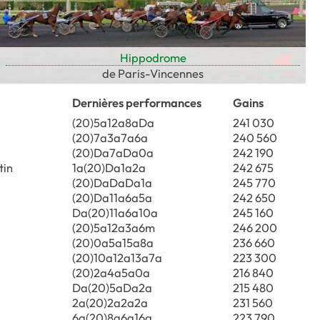
Hippodrome
de Paris-Vincennes
Dernières performances
Gains
(20)5a12a8aDa
241 030
(20)7a3a7a6a
240 560
(20)Da7aDa0a
242 190
tin
1a(20)Da1a2a
242 675
(20)DaDaDa1a
245 770
(20)Da11a6a5a
242 650
Da(20)11a6a10a
245 160
(20)5a12a3a6m
246 200
(20)0a5a15a8a
236 660
(20)10a12a13a7a
223 300
(20)2a4a5a0a
216 840
Da(20)5aDa2a
215 480
2a(20)2a2a2a
231 560
6a(20)8a6a16a
223 790