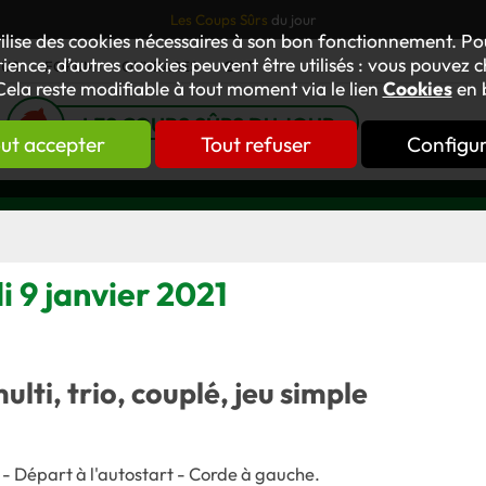
Les Coups Sûrs
du jour
tilise des cookies nécessaires à son bon fonctionnement. P
ience, d’autres cookies peuvent être utilisés : vous pouvez ch
TUS
FORUM
OUVRAGES
GNT
Cela reste modifiable à tout moment via le lien
Cookies
en 
LES COUPS SÛRS DU JOUR
ut accepter
Tout refuser
Configu
i 9 janvier 2021
multi, trio, couplé, jeu simple
 - Départ à l'autostart - Corde à gauche
.