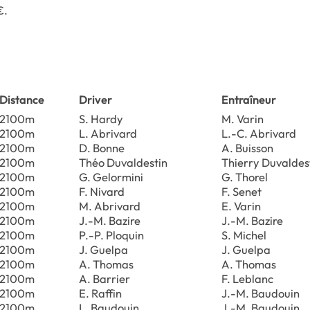
€.
Distance
Driver
Entraîneur
2100m
S. Hardy
M. Varin
2100m
L. Abrivard
L.-C. Abrivard
2100m
D. Bonne
A. Buisson
2100m
Théo Duvaldestin
Thierry Duvaldes
2100m
G. Gelormini
G. Thorel
2100m
F. Nivard
F. Senet
2100m
M. Abrivard
E. Varin
2100m
J.-M. Bazire
J.-M. Bazire
2100m
P.-P. Ploquin
S. Michel
2100m
J. Guelpa
J. Guelpa
2100m
A. Thomas
A. Thomas
2100m
A. Barrier
F. Leblanc
2100m
E. Raffin
J.-M. Baudouin
2100m
L. Baudouin
J.-M. Baudouin