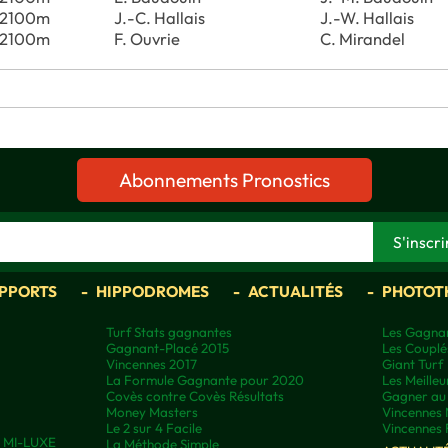
2100m
J.-C. Hallais
J.-W. Hallais
2100m
F. Ouvrie
C. Mirandel
Abonnements Pronostics
APPORTS
HIPPODROMES
ACTUALITÉS
PHOTOT
Turf Stats gagnantes
Les Gagnan
Gagnant-Placé 2015
Les Couplé
Vincennes 2017
Giant Turf
La Formule Gagnante pour 2020
Les Meilleu
Covès contre Covès Résultats
Gagner au 
Money Masters
Vincennes 
Le 2 sur 4 Facile
Vincennes 
ns MI-LUXE
La Méthode Simple