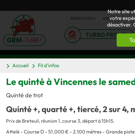
Notre site u
votre expér
PRONOSTICS
ARRIVÉES
AC
désactiver. 
TURBO PRONO
To
Accueil
Fil d'infos
Le quinté à Vincennes le samed
Quinté de trot
Quinté +, quarté +, tiercé, 2 sur 4, 
Prix de Breteuil, réunion 1, course 3, départ à 15h15.
Attelé - Course D - 51.000 € - 2.100 mètres - Grande piste