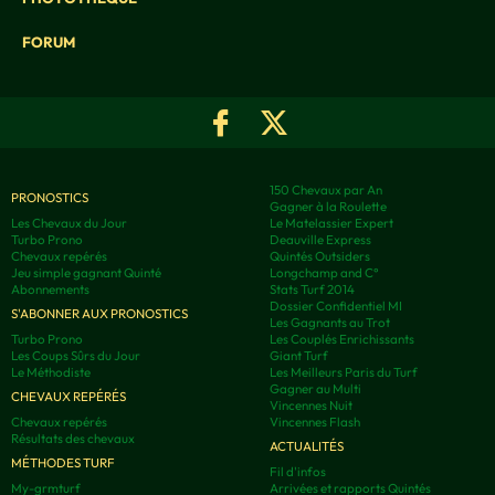
FORUM
150 Chevaux par An
PRONOSTICS
Gagner à la Roulette
Les Chevaux du Jour
Le Matelassier Expert
Turbo Prono
Deauville Express
Chevaux repérés
Quintés Outsiders
Jeu simple gagnant Quinté
Longchamp and C°
Abonnements
Stats Turf 2014
Dossier Confidentiel MI
S'ABONNER AUX PRONOSTICS
Les Gagnants au Trot
Turbo Prono
Les Couplés Enrichissants
Les Coups Sûrs du Jour
Giant Turf
Le Méthodiste
Les Meilleurs Paris du Turf
Gagner au Multi
CHEVAUX REPÉRÉS
Vincennes Nuit
Chevaux repérés
Vincennes Flash
Résultats des chevaux
ACTUALITÉS
MÉTHODES TURF
Fil d'infos
My-grmturf
Arrivées et rapports Quintés