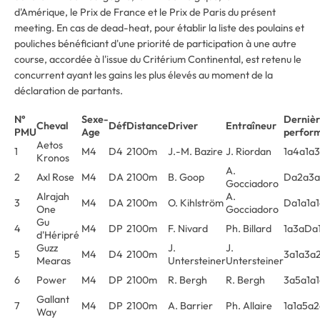
d'Amérique, le Prix de France et le Prix de Paris du présent
meeting. En cas de dead-heat, pour établir la liste des poulains et
pouliches bénéficiant d'une priorité de participation à une autre
course, accordée à l'issue du Critérium Continental, est retenu le
concurrent ayant les gains les plus élevés au moment de la
déclaration de partants.
N°
Sexe-
Dernièr
Cheval
Déf
Distance
Driver
Entraîneur
PMU
Age
perfor
Aetos
1
M4
D4
2100m
J.-M. Bazire
J. Riordan
1a4a1a3
Kronos
A.
2
Axl Rose
M4
DA
2100m
B. Goop
Da2a3
Gocciadoro
Alrajah
A.
3
M4
DA
2100m
O. Kihlström
Da1a1a
One
Gocciadoro
Gu
4
M4
DP
2100m
F. Nivard
Ph. Billard
1a3aDa
d'Héripré
Guzz
J.
J.
5
M4
D4
2100m
3a1a3a
Mearas
Untersteiner
Untersteiner
6
Power
M4
DP
2100m
R. Bergh
R. Bergh
3a5a1a1
Gallant
7
M4
DP
2100m
A. Barrier
Ph. Allaire
1a1a5a
Way