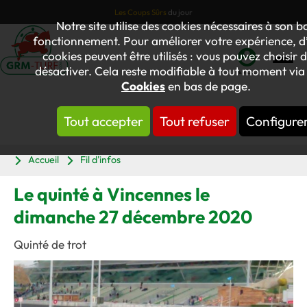
Les Coups Sûrs
du jour
Notre site utilise des cookies nécessaires à son b
fonctionnement. Pour améliorer votre expérience, d’
cookies peuvent être utilisés : vous pouvez choisir d
désactiver. Cela reste modifiable à tout moment via l
Mon
Cookies
en bas de page.
compte
Tout accepter
Tout refuser
Configure
Panier
Accueil
Fil d'infos
Le quinté à Vincennes le
dimanche 27 décembre 2020
Quinté de trot