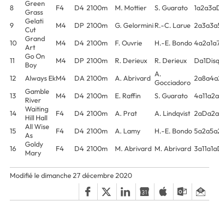
Green
8
F4
D4
2100m
M. Mottier
S. Guarato
1a2a3a
Grass
Gelati
9
M4
DP
2100m
G. Gelormini
R.-C. Larue
2a3a3a
Cut
Grand
10
M4
D4
2100m
F. Ouvrie
H.-E. Bondo
4a2a1a
Art
Go On
11
M4
DP
2100m
R. Derieux
R. Derieux
Da1Dis
Boy
A.
12
Always Ek
M4
DA
2100m
A. Abrivard
2a8a4a
Gocciadoro
Gamble
13
M4
D4
2100m
E. Raffin
S. Guarato
4a11a2
River
Waiting
14
F4
D4
2100m
A. Prat
A. Lindqvist
2aDa2a
Hill Hall
All Wise
15
F4
D4
2100m
A. Lamy
H.-E. Bondo
5a2a5a
As
Goldy
16
F4
D4
2100m
M. Abrivard
M. Abrivard
3a11a1
Mary
Modifié le dimanche 27 décembre 2020