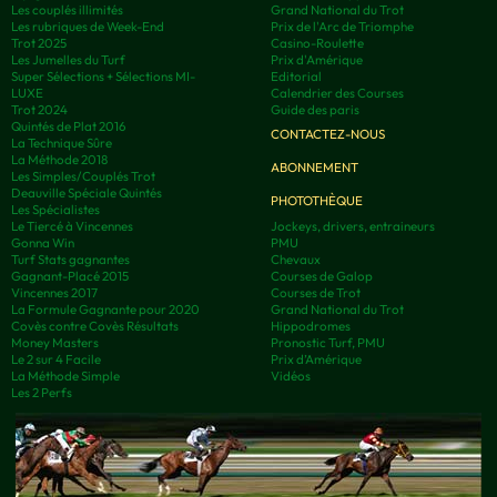
Les couplés illimités
Grand National du Trot
Les rubriques de Week-End
Prix de l'Arc de Triomphe
Trot 2025
Casino-Roulette
Les Jumelles du Turf
Prix d'Amérique
Super Sélections + Sélections MI-
Editorial
LUXE
Calendrier des Courses
Trot 2024
Guide des paris
Quintés de Plat 2016
CONTACTEZ-NOUS
La Technique Sûre
La Méthode 2018
ABONNEMENT
Les Simples/Couplés Trot
Deauville Spéciale Quintés
PHOTOTHÈQUE
Les Spécialistes
Le Tiercé à Vincennes
Jockeys, drivers, entraineurs
Gonna Win
PMU
Turf Stats gagnantes
Chevaux
Gagnant-Placé 2015
Courses de Galop
Vincennes 2017
Courses de Trot
La Formule Gagnante pour 2020
Grand National du Trot
Covès contre Covès Résultats
Hippodromes
Money Masters
Pronostic Turf, PMU
Le 2 sur 4 Facile
Prix d’Amérique
La Méthode Simple
Vidéos
Les 2 Perfs