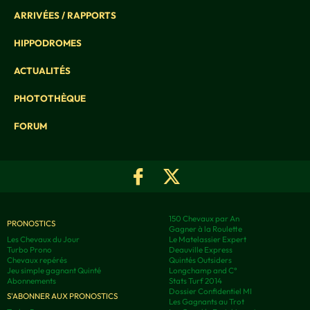
ARRIVÉES / RAPPORTS
HIPPODROMES
ACTUALITÉS
PHOTOTHÈQUE
FORUM
150 Chevaux par An
PRONOSTICS
Gagner à la Roulette
Les Chevaux du Jour
Le Matelassier Expert
Turbo Prono
Deauville Express
Chevaux repérés
Quintés Outsiders
Jeu simple gagnant Quinté
Longchamp and C°
Abonnements
Stats Turf 2014
Dossier Confidentiel MI
S'ABONNER AUX PRONOSTICS
Les Gagnants au Trot