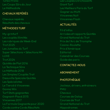
Turbo Prono
Les Couplés Enrichissants
Les Coups Sûrs du Jour
Giant Turf
Le Méthodiste
Les Meilleurs Paris du Turf
Gagner au Multi
CHEVAUX REPÉRÉS
Vincennes Nuit
Chevaux repérés
Vincennes Flash
Résultats des chevaux
ACTUALITÉS
MÉTHODES TURF
Fil d'infos
My-grmturf
Arrivées et rapports Quintés
Les couplés illimités
Grand National du Trot
Les rubriques de Week-End
Prix de l'Arc de Triomphe
Trot 2025
Casino-Roulette
Les Jumelles du Turf
Prix d'Amérique
Super Sélections + Sélections MI-
Editorial
LUXE
Calendrier des Courses
Trot 2024
Guide des paris
Quintés de Plat 2016
CONTACTEZ-NOUS
La Technique Sûre
La Méthode 2018
ABONNEMENT
Les Simples/Couplés Trot
Deauville Spéciale Quintés
PHOTOTHÈQUE
Les Spécialistes
Le Tiercé à Vincennes
Jockeys, drivers, entraineurs
Gonna Win
PMU
Turf Stats gagnantes
Chevaux
Gagnant-Placé 2015
Courses de Galop
Vincennes 2017
Courses de Trot
La Formule Gagnante pour 2020
Grand National du Trot
Covès contre Covès Résultats
Hippodromes