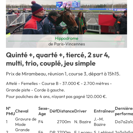
Hippodrome
de Paris-Vincennes
Quinté +, quarté +, tiercé, 2 sur 4,
multi, trio, couplé, jeu simple
Prix de Mirambeau, réunion 1, course 3, départ à 15h15.
Attelé - Femelles - Course B - 37.000 € - 2.700 mètres -
Grande piste - Corde à gauche
.
Pour pouliches de 4 ans, n'ayant pas gagné 120.000 €.
N°
Sexe-
Dernière
Cheval
Déf
Distance
Driver
Entraîneur
PMU
Age
performa
Gravure de
J.-M.
1
F4
2700m
N. Bazire
Da7a2a1
Mode
Bazire
Grande
2
F4
DP
2700m
F. Lecanu
S. Leblond
2a3a1a5