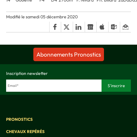
14
Goulette
F4
D4
2700m
F. Nivard
Ph. Billard
2aDaDa3
Modifié le samedi 05 décembre 2020
Abonnements Pronostics
Inscription newsletter
PRONOSTICS
CHEVAUX REPÉRÉS