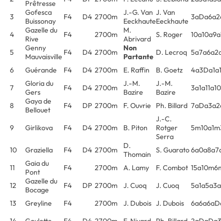
Prêtresse
Gofesca
J.-G. Van
J. Van
3
F4
D4
2700m
3aDa6a2
Buissonay
Eeckhaute
Eeckhaute
Gazelle du
M.
4
F4
2700m
S. Roger
10a10a9a
Rive
Abrivard
Genny
Non
5
F4
D4
2700m
D. Lecroq
5a7a6a2
Mauvaisville
Partante
6
Guérande
F4
D4
2700m
E. Raffin
B. Goetz
4a3Da1a
Gloria du
J.-M.
J.-M.
7
F4
D4
2700m
3a1a11a10
Gers
Bazire
Bazire
Gaya de
8
F4
DP
2700m
F. Ouvrie
Ph. Billard
7aDa3a2a
Bellouet
J.-C.
9
Girlikova
F4
D4
2700m
B. Piton
Rotger
5m10a1
Serra
D.
10
Graziella
F4
D4
2700m
S. Guarato
6a0a8a7
Thomain
Gaia du
11
F4
2700m
A. Lamy
F. Combot
15a10m6
Pont
Gazelle du
12
F4
DP
2700m
J. Cuoq
J. Cuoq
5a1a5a3a
Bocage
13
Greyline
F4
2700m
J. Dubois
J. Dubois
6a6a6aD