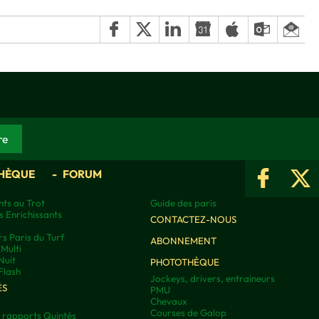
HÈQUE
FORUM
ts au Trot
Guide des paris
s Enrichissants
CONTACTEZ-NOUS
rs Paris du Turf
ABONNEMENT
Multi
Nuit
PHOTOTHÈQUE
Flash
Jockeys, drivers, entraineurs
ÉS
PMU
Chevaux
Courses de Galop
t rapports Quintés