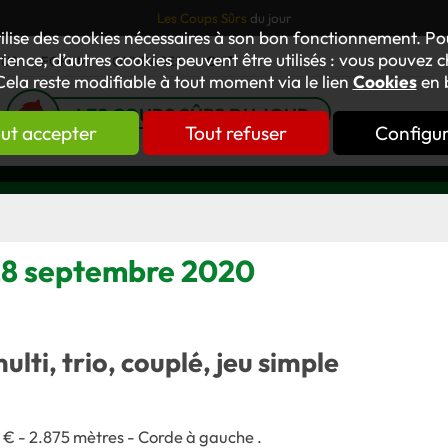
Les Coups Sûrs
du jour
tilise des cookies nécessaires à son bon fonctionnement. P
ience, d’autres cookies peuvent être utilisés : vous pouvez ch
TUS
FORUM
OUVRAGES
GNT
Cela reste modifiable à tout moment via le lien
Cookies
en 
LES COUPS SÛRS DU JOUR
ut accepter
Tout refuser
Configu
 28 septembre 2020
multi, trio, couplé, jeu simple
 € - 2.875 mètres - Corde à gauche
.