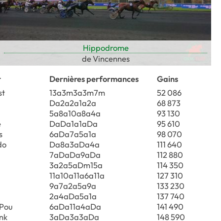
Hippodrome
de Vincennes
r
Dernières performances
Gains
st
13a3m3a3m7m
52 086
Da2a2a1a2a
68 873
5a8a10a8a4a
93 130
e
DaDa1a1aDa
95 610
s
6aDa7a5a1a
98 070
do
Da8a3aDa4a
111 640
7aDaDa9aDa
112 880
3a2a5aDm15a
114 350
11a10a11a6a11a
127 310
9a7a2a5a9a
133 230
2a4aDa5a1a
137 740
 Pou
6aDa11a4aDa
141 490
nk
3aDa3a3aDa
148 590