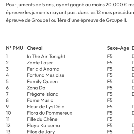
Pour juments de 5 ans, ayant gagné au moins 20.000 € mais
épreuve les juments n'ayant pas, dans les 12 mois précédant 
épreuve de Groupe I ou 1ère d'une épreuve de Groupe II.
N° PMU
Cheval
Sexe-Age
1
In The Air Tonight
F5
2
Zante Laser
F5
3
Feria d'Anama
F5
4
Fortuna Mesloise
F5
5
Family Queen
F5
6
Zona Da
F5
7
Frégate Island
F5
8
Fame Music
F5
9
Fleur de Lys Délo
F5
10
Flora du Pommereux
F5
11
Fille du Chêne
F5
12
Flaya Kalouma
F5
13
Filoe de Jary
F5