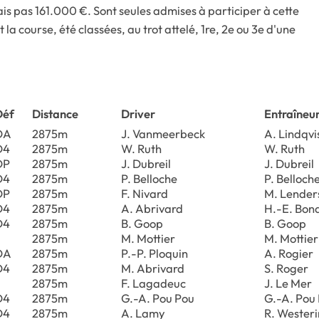
 pas 161.000 €. Sont seules admises à participer à cette
la course, été classées, au trot attelé, 1re, 2e ou 3e d'une
Déf
Distance
Driver
Entraîneu
DA
2875m
J. Vanmeerbeck
A. Lindqvi
D4
2875m
W. Ruth
W. Ruth
DP
2875m
J. Dubreil
J. Dubreil
D4
2875m
P. Belloche
P. Belloch
DP
2875m
F. Nivard
M. Lender
D4
2875m
A. Abrivard
H.-E. Bon
D4
2875m
B. Goop
B. Goop
2875m
M. Mottier
M. Mottier
DA
2875m
P.-P. Ploquin
A. Rogier
D4
2875m
M. Abrivard
S. Roger
2875m
F. Lagadeuc
J. Le Mer
D4
2875m
G.-A. Pou Pou
G.-A. Pou
D4
2875m
A. Lamy
R. Westeri