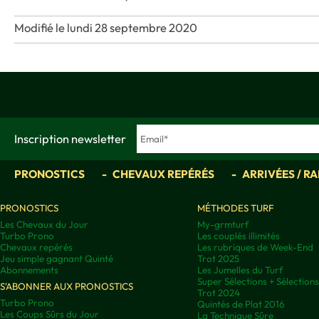
Modifié le lundi 28 septembre 2020
Inscription newsletter
PRONOSTICS
CHEVAUX REPÉRÉS
ARRIVÉES / R
PRONOSTICS
MÉTHODES TURF
Les Chevaux du Jour
My-grmturf
Turbo Prono
Les couplés illimités
Chevaux repérés
Les rubriques de Week-End
Jeu simple gagnant Quinté
Trot 2025
Abonnements
Les Jumelles du Turf
Super Sélections + Sélectio
S'ABONNER AUX PRONOSTICS
Trot 2024
Turbo Prono
Quintés de Plat 2016
Les Coups Sûrs du Jour
La Technique Sûre