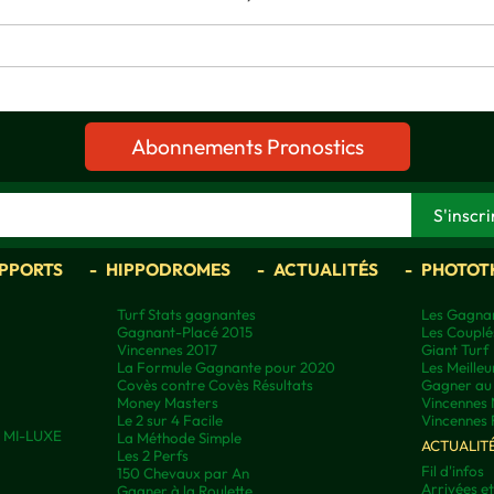
Abonnements Pronostics
APPORTS
HIPPODROMES
ACTUALITÉS
PHOTOT
Turf Stats gagnantes
Les Gagnan
Gagnant-Placé 2015
Les Couplé
Vincennes 2017
Giant Turf
La Formule Gagnante pour 2020
Les Meilleu
Covès contre Covès Résultats
Gagner au 
Money Masters
Vincennes 
Le 2 sur 4 Facile
Vincennes 
ns MI-LUXE
La Méthode Simple
ACTUALIT
Les 2 Perfs
Fil d'infos
150 Chevaux par An
Arrivées e
Gagner à la Roulette