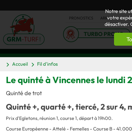
Notre site u
votre expér
PRONOSTICS
ARRIVÉES
AC
désactiver. 
TURBO PRONO
To
Accueil
Fil d'infos
Le quinté à Vincennes le lundi
Quinté de trot
Quinté +, quarté +, tiercé, 2 sur 4, 
Prix d'Egletons, réunion 1, course 1, départ à 19h00.
Course Européenne - Attelé - Femelles - Course B - 41.000