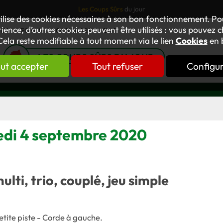
Les Coups Sûrs
du jour
tilise des cookies nécessaires à son bon fonctionnement. P
ience, d’autres cookies peuvent être utilisés : vous pouvez ch
TUS
FORUM
OUVRAGES
GNT
Cela reste modifiable à tout moment via le lien
Cookies
en 
LES COUPS SÛRS DU JOUR
ut accepter
Tout refuser
Configu
redi 4 septembre 2020
multi, trio, couplé, jeu simple
etite piste - Corde à gauche
.