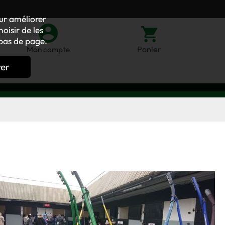
our améliorer
oisir de les
bas de page.
Panier
Mon compte
rer