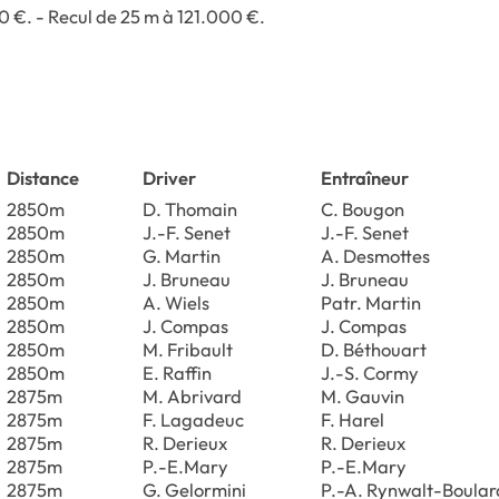
0 €. - Recul de 25 m à 121.000 €.
Distance
Driver
Entraîneur
2850m
D. Thomain
C. Bougon
2850m
J.-F. Senet
J.-F. Senet
2850m
G. Martin
A. Desmottes
2850m
J. Bruneau
J. Bruneau
2850m
A. Wiels
Patr. Martin
2850m
J. Compas
J. Compas
2850m
M. Fribault
D. Béthouart
2850m
E. Raffin
J.-S. Cormy
2875m
M. Abrivard
M. Gauvin
2875m
F. Lagadeuc
F. Harel
2875m
R. Derieux
R. Derieux
2875m
P.-E.Mary
P.-E.Mary
2875m
G. Gelormini
P.-A. Rynwalt-Boular