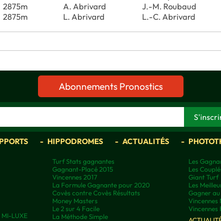
2875m
A. Abrivard
J.-M. Roubaud
2875m
L. Abrivard
L.-C. Abrivard
Abonnements Pronostics
APPORTS
HIPPODROMES
ACTUALITÉS
PHOTOT
Turf Stats gagnantes
Les Gagnan
Gagnant-Placé 2015
Les Couplé
Vincennes 2017
Giant Turf
La Formule Gagnante pour 2020
Les Meilleu
Covès contre Covès Résultats
Gagner au 
Money Masters
Vincennes 
Le 2 sur 4 Facile
Vincennes 
ns MI-LUXE
La Méthode Simple
ACTUALIT