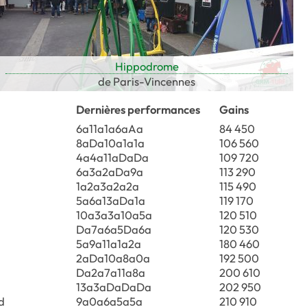
Hippodrome
de Paris-Vincennes
Dernières performances
Gains
6a11a1a6aAa
84 450
8aDa10a1a1a
106 560
4a4a11aDaDa
109 720
6a3a2aDa9a
113 290
1a2a3a2a2a
115 490
5a6a13aDa1a
119 170
10a3a3a10a5a
120 510
Da7a6a5Da6a
120 530
5a9a11a1a2a
180 460
2aDa10a8a0a
192 500
Da2a7a11a8a
200 610
13a3aDaDaDa
202 950
d
9a0a6a5a5a
210 910