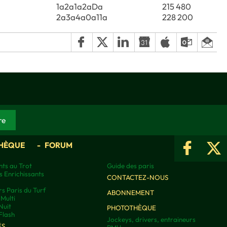
1a2a1a2aDa
215 480
2a3a4a0a11a
228 200
HÈQUE
FORUM
ts au Trot
Guide des paris
s Enrichissants
CONTACTEZ-NOUS
rs Paris du Turf
ABONNEMENT
Multi
Nuit
PHOTOTHÈQUE
Flash
Jockeys, drivers, entraineurs
ÉS