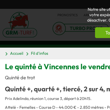
Notre site u
votre expér
PRONOSTICS
ARRIVÉES
AC
désactiver. 
TURBO PRONO
To
Accueil
Fil d'infos
Le quinté à Vincennes le vend
Quinté de trot
Quinté +, quarté +, tiercé, 2 sur 4, 
Prix Adelinda, réunion 1, course 3, départ à 20h15.
Attelé - Femelles - Course D - 44.000 € - 2.850 mètres - P