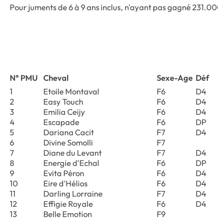
Pour juments de 6 à 9 ans inclus, n'ayant pas gagné 231.00
N° PMU
Cheval
Sexe-Age
Déf
1
Etoile Montaval
F6
D4
2
Easy Touch
F6
D4
3
Emilia Ceijy
F6
D4
4
Escapade
F6
DP
5
Dariana Cacit
F7
D4
6
Divine Somolli
F7
7
Diane du Levant
F7
D4
8
Energie d'Echal
F6
DP
9
Evita Péron
F6
D4
10
Eire d'Hélios
F6
D4
11
Darling Lorraine
F7
D4
12
Effigie Royale
F6
D4
13
Belle Emotion
F9