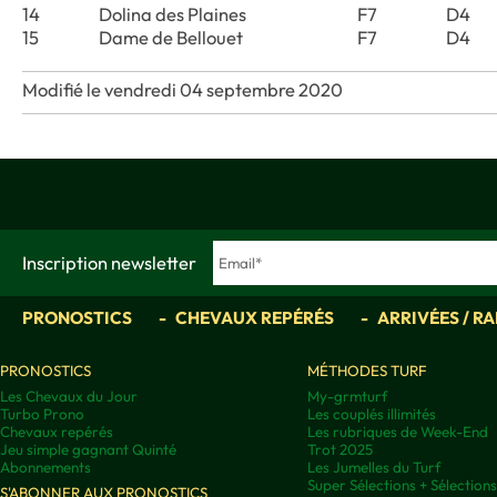
14
Dolina des Plaines
F7
D4
15
Dame de Bellouet
F7
D4
Modifié le vendredi 04 septembre 2020
Inscription newsletter
PRONOSTICS
CHEVAUX REPÉRÉS
ARRIVÉES / R
PRONOSTICS
MÉTHODES TURF
Les Chevaux du Jour
My-grmturf
Turbo Prono
Les couplés illimités
Chevaux repérés
Les rubriques de Week-End
Jeu simple gagnant Quinté
Trot 2025
Abonnements
Les Jumelles du Turf
Super Sélections + Sélectio
S'ABONNER AUX PRONOSTICS