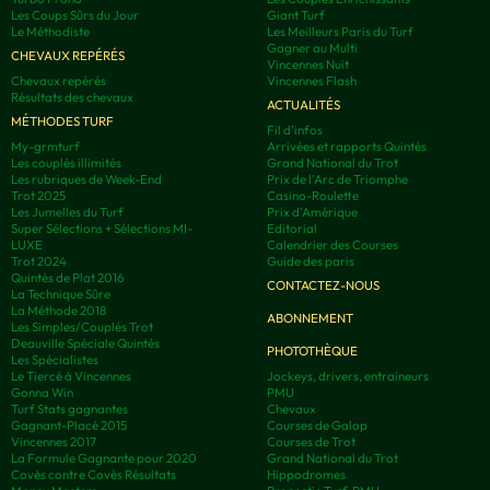
Les Coups Sûrs du Jour
Giant Turf
Le Méthodiste
Les Meilleurs Paris du Turf
Gagner au Multi
CHEVAUX REPÉRÉS
Vincennes Nuit
Chevaux repérés
Vincennes Flash
Résultats des chevaux
ACTUALITÉS
MÉTHODES TURF
Fil d'infos
My-grmturf
Arrivées et rapports Quintés
Les couplés illimités
Grand National du Trot
Les rubriques de Week-End
Prix de l'Arc de Triomphe
Trot 2025
Casino-Roulette
Les Jumelles du Turf
Prix d'Amérique
Super Sélections + Sélections MI-
Editorial
LUXE
Calendrier des Courses
Trot 2024
Guide des paris
Quintés de Plat 2016
CONTACTEZ-NOUS
La Technique Sûre
La Méthode 2018
ABONNEMENT
Les Simples/Couplés Trot
Deauville Spéciale Quintés
PHOTOTHÈQUE
Les Spécialistes
Le Tiercé à Vincennes
Jockeys, drivers, entraineurs
Gonna Win
PMU
Turf Stats gagnantes
Chevaux
Gagnant-Placé 2015
Courses de Galop
Vincennes 2017
Courses de Trot
La Formule Gagnante pour 2020
Grand National du Trot
Covès contre Covès Résultats
Hippodromes