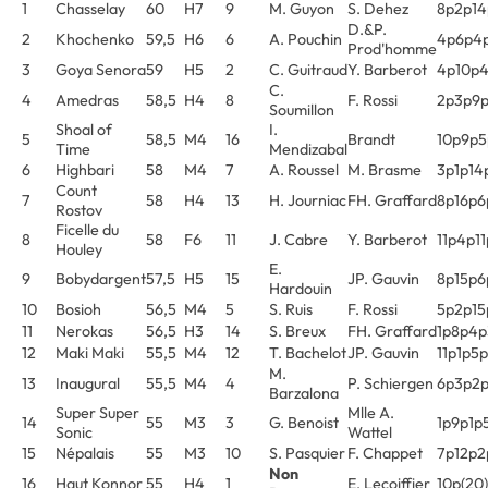
1
Chasselay
60
H7
9
M. Guyon
S. Dehez
8p2p14
D.&P.
2
Khochenko
59,5
H6
6
A. Pouchin
4p6p4p
Prod'homme
3
Goya Senora
59
H5
2
C. Guitraud
Y. Barberot
4p10p
C.
4
Amedras
58,5
H4
8
F. Rossi
2p3p9p
Soumillon
Shoal of
I.
5
58,5
M4
16
Brandt
10p9p5
Time
Mendizabal
6
Highbari
58
M4
7
A. Roussel
M. Brasme
3p1p14
Count
7
58
H4
13
H. Journiac
FH. Graffard
8p16p6
Rostov
Ficelle du
8
58
F6
11
J. Cabre
Y. Barberot
11p4p1
Houley
E.
9
Bobydargent
57,5
H5
15
JP. Gauvin
8p15p6
Hardouin
10
Bosioh
56,5
M4
5
S. Ruis
F. Rossi
5p2p15
11
Nerokas
56,5
H3
14
S. Breux
FH. Graffard
1p8p4p
12
Maki Maki
55,5
M4
12
T. Bachelot
JP. Gauvin
11p1p5
M.
13
Inaugural
55,5
M4
4
P. Schiergen
6p3p2p
Barzalona
Super Super
Mlle A.
14
55
M3
3
G. Benoist
1p9p1p
Sonic
Wattel
15
Népalais
55
M3
10
S. Pasquier
F. Chappet
7p12p2
Non
16
Haut Konnor
55
H4
1
E. Lecoiffier
10p(20