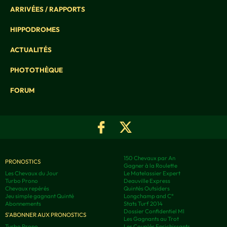
ARRIVÉES / RAPPORTS
HIPPODROMES
ACTUALITÉS
PHOTOTHÈQUE
FORUM
150 Chevaux par An
PRONOSTICS
Gagner à la Roulette
Les Chevaux du Jour
Le Matelassier Expert
Turbo Prono
Deauville Express
Chevaux repérés
Quintés Outsiders
Jeu simple gagnant Quinté
Longchamp and C°
Abonnements
Stats Turf 2014
Dossier Confidentiel MI
S'ABONNER AUX PRONOSTICS
Les Gagnants au Trot
Turbo Prono
Les Couplés Enrichissants