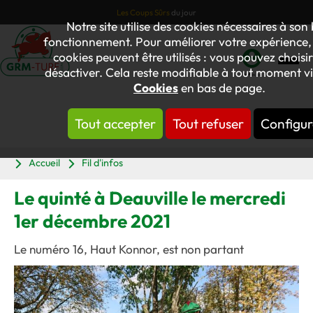
Les Coups Sûrs
du jour
Notre site utilise des cookies nécessaires à son
fonctionnement. Pour améliorer votre expérience, 
cookies peuvent être utilisés : vous pouvez choisir
désactiver. Cela reste modifiable à tout moment via
Mon
Cookies
en bas de page.
compte
Tout accepter
Tout refuser
Configur
Panier
Accueil
Fil d'infos
Le quinté à Deauville le mercredi
1er décembre 2021
Le numéro 16, Haut Konnor, est non partant