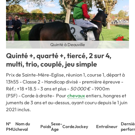
Quinté à Deauville
Quinté +, quarté +, tiercé, 2 sur 4,
multi, trio, couplé, jeu simple
Prix de Sainte-Mère-Eglise, réunion 1, course 1, départ à
13h55 -
Classe 2 - Handicap divisé - première épreuve -
Réf.: +18 +18.5 - 3 ans et plus -
50 000 € -
1900m
(PSF)
-
Corde à droite-
Pour
chevaux
entiers, hongres et
juments de 3 ans et au-dessus, ayant couru depuis le 1 juin
2021 inclus.
N°
Nom du
Sexe-
Derniè
Poids
Corde
Jockey
Entraîneur
PMU
cheval
Age
perfor