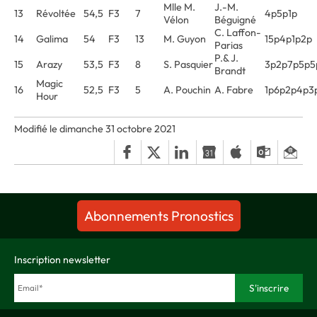
Mlle M.
J.-M.
13
Révoltée
54,5
F3
7
4p5p1p
Vélon
Béguigné
C. Laffon-
14
Galima
54
F3
13
M. Guyon
15p4p1p2p
Parias
P.& J.
15
Arazy
53,5
F3
8
S. Pasquier
3p2p7p5p5
Brandt
Magic
16
52,5
F3
5
A. Pouchin
A. Fabre
1p6p2p4p3
Hour
Modifié le dimanche 31 octobre 2021
Abonnements Pronostics
Inscription newsletter