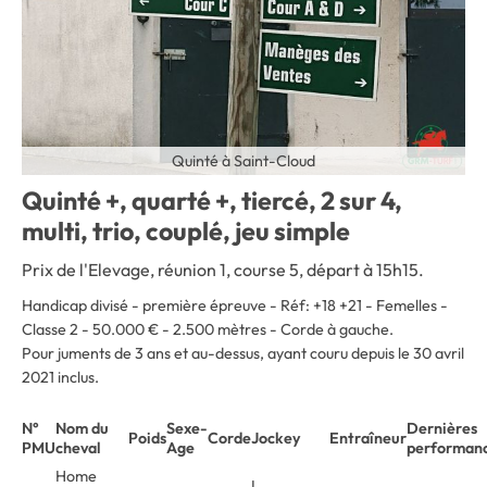
Quinté à Saint-Cloud
Quinté +, quarté +, tiercé, 2 sur 4,
multi, trio, couplé, jeu simple
Prix de l'Elevage, réunion 1, course 5, départ à 15h15.
Handicap divisé - première épreuve - Réf: +18 +21 - Femelles -
Classe 2 - 50.000 € - 2.500 mètres - Corde à gauche.
Pour juments de 3 ans et au-dessus, ayant couru depuis le 30 avril
2021 inclus.
N°
Nom du
Sexe-
Dernières
Poids
Corde
Jockey
Entraîneur
PMU
cheval
Age
performan
Home
I.