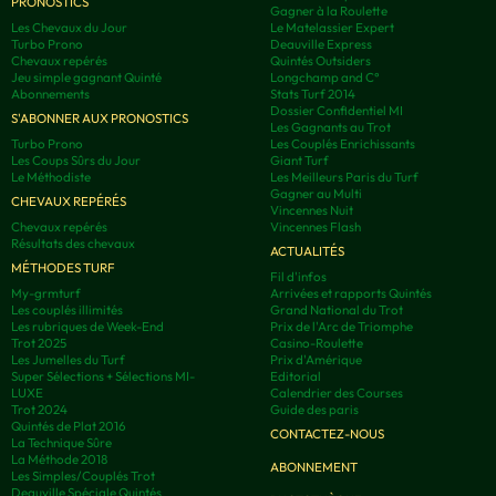
PRONOSTICS
Gagner à la Roulette
Les Chevaux du Jour
Le Matelassier Expert
Turbo Prono
Deauville Express
Chevaux repérés
Quintés Outsiders
Jeu simple gagnant Quinté
Longchamp and C°
Abonnements
Stats Turf 2014
Dossier Confidentiel MI
S'ABONNER AUX PRONOSTICS
Les Gagnants au Trot
Turbo Prono
Les Couplés Enrichissants
Les Coups Sûrs du Jour
Giant Turf
Le Méthodiste
Les Meilleurs Paris du Turf
Gagner au Multi
CHEVAUX REPÉRÉS
Vincennes Nuit
Chevaux repérés
Vincennes Flash
Résultats des chevaux
ACTUALITÉS
MÉTHODES TURF
Fil d'infos
My-grmturf
Arrivées et rapports Quintés
Les couplés illimités
Grand National du Trot
Les rubriques de Week-End
Prix de l'Arc de Triomphe
Trot 2025
Casino-Roulette
Les Jumelles du Turf
Prix d'Amérique
Super Sélections + Sélections MI-
Editorial
LUXE
Calendrier des Courses
Trot 2024
Guide des paris
Quintés de Plat 2016
CONTACTEZ-NOUS
La Technique Sûre
La Méthode 2018
ABONNEMENT
Les Simples/Couplés Trot
Deauville Spéciale Quintés