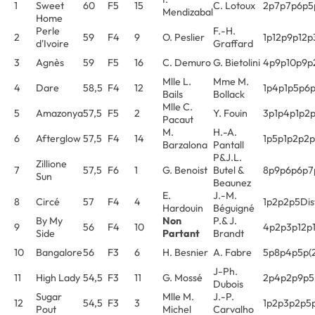
1
Sweet
60
F5
15
C. Lotoux
2p7p7p6p5
Mendizabal
Home
Perle
F.-H.
2
59
F4
9
O. Peslier
1p12p9p12p
d'Ivoire
Graffard
3
Agnès
59
F5
16
C. Demuro
G. Bietolini
4p9p10p9p
Mlle L.
Mme M.
4
Dare
58,5
F4
12
1p4p1p5p6
Bails
Bollack
Mlle C.
5
Amazonya
57,5
F5
2
Y. Fouin
3p1p4p1p2
Pacaut
M.
H.-A.
6
Afterglow
57,5
F4
14
1p5p1p2p2p
Barzalona
Pantall
P&J.L.
Zillione
7
57,5
F6
1
G. Benoist
Butel &
8p9p6p6p7
Sun
Beaunez
E.
J.-M.
8
Circé
57
F4
4
1p2p2p5Dis
Hardouin
Béguigné
By My
Non
P.& J.
9
56
F4
10
4p2p3p12p
Side
Partant
Brandt
10
Bangalore
56
F3
6
H. Besnier
A. Fabre
5p8p4p5p(
J-Ph.
11
High Lady
54,5
F3
11
G. Mossé
2p4p2p9p5
Dubois
Sugar
Mlle M.
J.-P.
12
54,5
F3
3
1p2p3p2p5
Pout
Michel
Carvalho