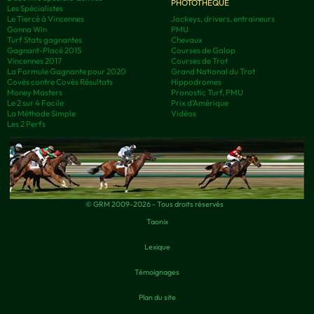
PHOTOTHÈQUE
Les Spécialistes
Le Tiercé à Vincennes
Jockeys, drivers, entraineurs
Gonna Win
PMU
Turf Stats gagnantes
Chevaux
Gagnant-Placé 2015
Courses de Galop
Vincennes 2017
Courses de Trot
La Formule Gagnante pour 2020
Grand National du Trot
Covès contre Covès Résultats
Hippodromes
Money Masters
Pronostic Turf, PMU
Le 2 sur 4 Facile
Prix d’Amérique
La Méthode Simple
Vidéos
Les 2 Perfs
© GRM 2009-2026 - Tous droits réservés
Taonix
Lexique
Témoignages
Plan du site