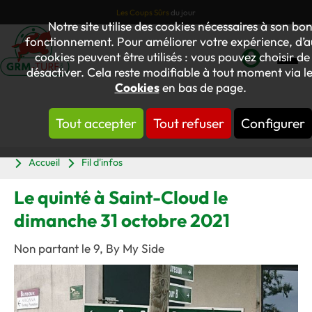
Les Coups Sûrs
du jour
Notre site utilise des cookies nécessaires à son bo
fonctionnement. Pour améliorer votre expérience, d’a
cookies peuvent être utilisés : vous pouvez choisir de 
désactiver. Cela reste modifiable à tout moment via le
Mon
Cookies
en bas de page.
compte
Tout accepter
Tout refuser
Configurer
Panier
Accueil
Fil d'infos
Le quinté à Saint-Cloud le
dimanche 31 octobre 2021
Non partant le 9, By My Side