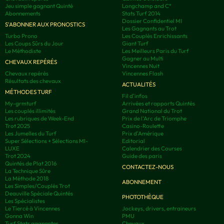
Jeu simple gagnant Quinté
Longchamp and C°
Abonnements
Stats Turf 2014
Dossier Confidentiel MI
S'ABONNER AUX PRONOSTICS
Les Gagnants au Trot
Turbo Prono
Les Couplés Enrichissants
Les Coups Sûrs du Jour
Giant Turf
Le Méthodiste
Les Meilleurs Paris du Turf
Gagner au Multi
CHEVAUX REPÉRÉS
Vincennes Nuit
Chevaux repérés
Vincennes Flash
Résultats des chevaux
ACTUALITÉS
MÉTHODES TURF
Fil d'infos
My-grmturf
Arrivées et rapports Quintés
Les couplés illimités
Grand National du Trot
Les rubriques de Week-End
Prix de l'Arc de Triomphe
Trot 2025
Casino-Roulette
Les Jumelles du Turf
Prix d'Amérique
Super Sélections + Sélections MI-
Editorial
LUXE
Calendrier des Courses
Trot 2024
Guide des paris
Quintés de Plat 2016
CONTACTEZ-NOUS
La Technique Sûre
La Méthode 2018
ABONNEMENT
Les Simples/Couplés Trot
Deauville Spéciale Quintés
PHOTOTHÈQUE
Les Spécialistes
Le Tiercé à Vincennes
Jockeys, drivers, entraineurs
Gonna Win
PMU
Turf Stats gagnantes
Chevaux