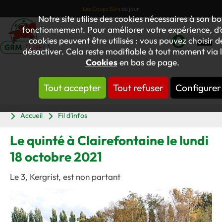
Les Coups Sûrs
du jour
Notre site utilise des cookies nécessaires à son b
fonctionnement. Pour améliorer votre expérience, d’
cookies peuvent être utilisés : vous pouvez choisir de
désactiver. Cela reste modifiable à tout moment via l
Mon
Cookies
en bas de page.
compte
Tout accepter
Tout refuser
Configurer
Panier
Accueil
Fil d'infos
Le quinté à Clairefontaine le lundi
18 octobre 2021
Le 3, Kergrist, est non partant