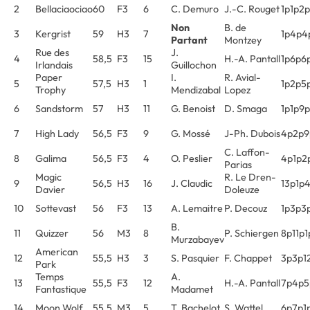
2
Bellaciaociao
60
F3
6
C. Demuro
J.-C. Rouget
1p1p2
Non
B. de
3
Kergrist
59
H3
7
1p4p4
Partant
Montzey
Rue des
J.
4
58,5
F3
15
H.-A. Pantall
1p6p6
Irlandais
Guillochon
Paper
I.
R. Avial-
5
57,5
H3
1
1p2p5
Trophy
Mendizabal
Lopez
6
Sandstorm
57
H3
11
G. Benoist
D. Smaga
1p1p9p
7
High Lady
56,5
F3
9
G. Mossé
J-Ph. Dubois
4p2p9
C. Laffon-
8
Galima
56,5
F3
4
O. Peslier
4p1p2
Parias
Magic
R. Le Dren-
9
56,5
H3
16
J. Claudic
13p1p
Davier
Doleuze
10
Sottevast
56
F3
13
A. Lemaitre
P. Decouz
1p3p3
B.
11
Quizzer
56
M3
8
P. Schiergen
8p11p
Murzabayev
American
12
55,5
H3
3
S. Pasquier
F. Chappet
3p3p1
Park
Temps
A.
13
55,5
F3
12
H.-A. Pantall
7p4p5
Fantastique
Madamet
14
Moon Wolf
55,5
M3
5
T. Bachelot
S. Wattel
6p7p1