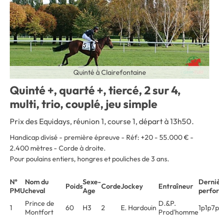
Quinté à Clairefontaine
Quinté +, quarté +, tiercé, 2 sur 4,
multi, trio, couplé, jeu simple
Prix des Equidays, réunion 1, course 1, départ à 13h50.
Handicap divisé - première épreuve - Réf: +20 - 55.000 € -
2.400 mètres - Corde à droite
.
Pour poulains entiers, hongres et pouliches de 3 ans.
N°
Nom du
Sexe-
Derni
Poids
Corde
Jockey
Entraîneur
PMU
cheval
Age
perfo
Prince de
D.&P.
1
60
H3
2
E. Hardouin
1p1p7
Montfort
Prod'homme