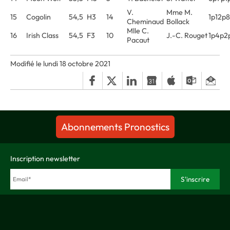
V.
Mme M.
15
Cogolin
54,5
H3
14
1p12p
Cheminaud
Bollack
Mlle C.
16
Irish Class
54,5
F3
10
J.-C. Rouget
1p4p2
Pacaut
Modifié le lundi 18 octobre 2021
Abonnements Pronostics
Inscription newsletter