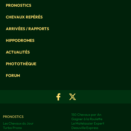
PRONOSTICS
CHEVAUX REPÉRÉS
ARRIVÉES / RAPPORTS
HIPPODROMES
ACTUALITÉS
PHOTOTHÈQUE
FORUM
150 Chevaux par An
PRONOSTICS
Gagner à la Roulette
Les Chevaux du Jour
Le Matelassier Expert
Turbo Prono
Deauville Express