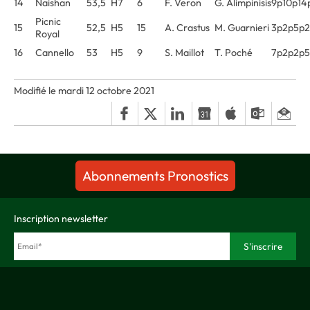
14
Naishan
53,5
H7
6
F. Veron
G. Alimpinisis
9p10p14
Picnic
15
52,5
H5
15
A. Crastus
M. Guarnieri
3p2p5p2
Royal
16
Cannello
53
H5
9
S. Maillot
T. Poché
7p2p2p5
Modifié le mardi 12 octobre 2021
Abonnements Pronostics
Inscription newsletter