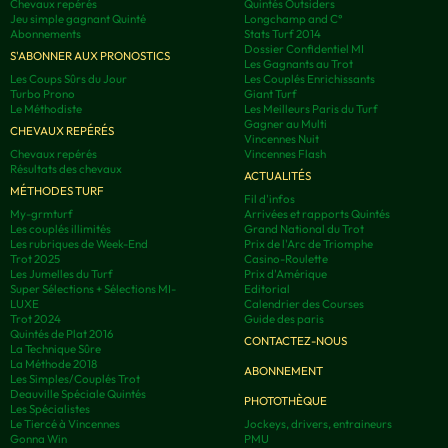
Chevaux repérés
Quintés Outsiders
Jeu simple gagnant Quinté
Longchamp and C°
Abonnements
Stats Turf 2014
Dossier Confidentiel MI
S'ABONNER AUX PRONOSTICS
Les Gagnants au Trot
Les Coups Sûrs du Jour
Les Couplés Enrichissants
Turbo Prono
Giant Turf
Le Méthodiste
Les Meilleurs Paris du Turf
Gagner au Multi
CHEVAUX REPÉRÉS
Vincennes Nuit
Chevaux repérés
Vincennes Flash
Résultats des chevaux
ACTUALITÉS
MÉTHODES TURF
Fil d'infos
My-grmturf
Arrivées et rapports Quintés
Les couplés illimités
Grand National du Trot
Les rubriques de Week-End
Prix de l'Arc de Triomphe
Trot 2025
Casino-Roulette
Les Jumelles du Turf
Prix d'Amérique
Super Sélections + Sélections MI-
Editorial
LUXE
Calendrier des Courses
Trot 2024
Guide des paris
Quintés de Plat 2016
CONTACTEZ-NOUS
La Technique Sûre
La Méthode 2018
ABONNEMENT
Les Simples/Couplés Trot
Deauville Spéciale Quintés
PHOTOTHÈQUE
Les Spécialistes
Le Tiercé à Vincennes
Jockeys, drivers, entraineurs
Gonna Win
PMU