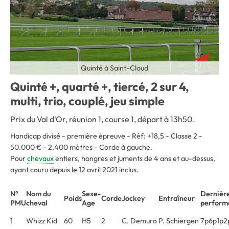
Quinté à Saint-Cloud
Quinté +, quarté +, tiercé, 2 sur 4,
multi, trio, couplé, jeu simple
Prix du Val d'Or, réunion 1, course 1, départ à 13h50.
Handicap divisé - première épreuve - Réf: +18,5 - Classe 2 -
50.000 € - 2.400 mètres - Corde à gauche.
Pour
chevaux
entiers, hongres et juments de 4 ans et au-dessus,
ayant couru depuis le 12 avril 2021 inclus.
N°
Nom du
Sexe-
Dernièr
Poids
Corde
Jockey
Entraîneur
PMU
cheval
Age
perform
1
Whizz Kid
60
H5
2
C. Demuro
P. Schiergen
7p6p1p2