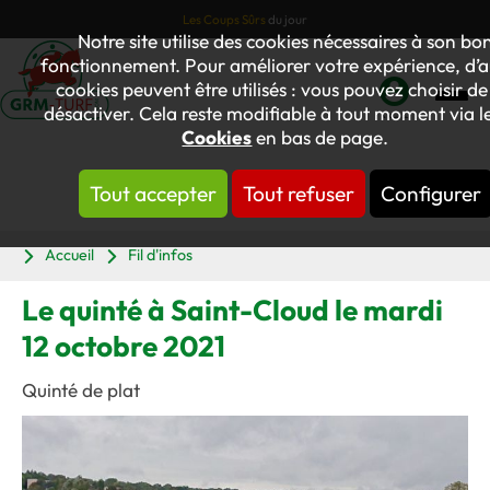
Les Coups Sûrs
du jour
Notre site utilise des cookies nécessaires à son bo
fonctionnement. Pour améliorer votre expérience, d’a
cookies peuvent être utilisés : vous pouvez choisir de
désactiver. Cela reste modifiable à tout moment via le
Mon
Cookies
en bas de page.
compte
Tout accepter
Tout refuser
Configurer
Panier
Accueil
Fil d'infos
Le quinté à Saint-Cloud le mardi
12 octobre 2021
Quinté de plat