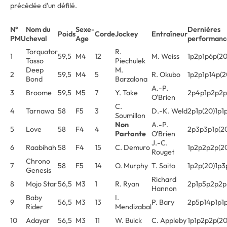
précédée d'un défilé.
N°
Nom du
Sexe-
Dernières
Poids
Corde
Jockey
Entraîneur
PMU
cheval
Age
performanc
Torquator
R.
1
59,5
M4
12
M. Weiss
1p2p1p6p(20
Tasso
Piechulek
Deep
M.
2
59,5
M4
5
R. Okubo
1p2p1p14p(2
Bond
Barzalona
A.-P.
3
Broome
59,5
M5
7
Y. Take
2p4p1p2p2p
O'Brien
C.
4
Tarnawa
58
F5
3
D.-K. Weld
2p1p(20)1p1
Soumillon
Non
A.-P.
5
Love
58
F4
4
2p3p3p1p(2
Partante
O'Brien
J.-C.
6
Raabihah
58
F4
15
C. Demuro
1p2p2p2p(2
Rouget
Chrono
7
58
F5
14
O. Murphy
T. Saito
1p2p(20)1p3
Genesis
Richard
8
Mojo Star
56,5
M3
1
R. Ryan
2p1p5p2p2p
Hannon
Baby
I.
9
56,5
M3
13
P. Bary
2p5p14p1p1
Rider
Mendizabal
10
Adayar
56,5
M3
11
W. Buick
C. Appleby
1p1p2p2p(20