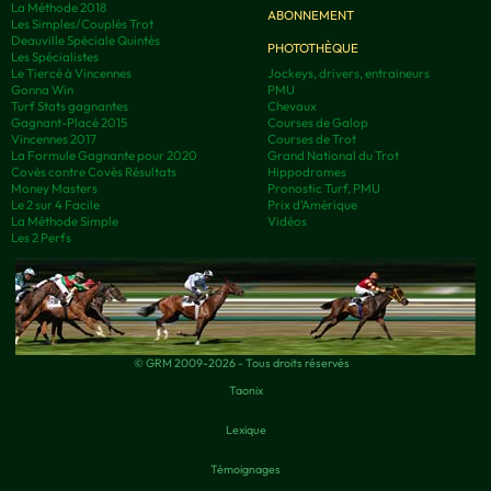
La Méthode 2018
ABONNEMENT
Les Simples/Couplés Trot
Deauville Spéciale Quintés
PHOTOTHÈQUE
Les Spécialistes
Le Tiercé à Vincennes
Jockeys, drivers, entraineurs
Gonna Win
PMU
Turf Stats gagnantes
Chevaux
Gagnant-Placé 2015
Courses de Galop
Vincennes 2017
Courses de Trot
La Formule Gagnante pour 2020
Grand National du Trot
Covès contre Covès Résultats
Hippodromes
Money Masters
Pronostic Turf, PMU
Le 2 sur 4 Facile
Prix d’Amérique
La Méthode Simple
Vidéos
Les 2 Perfs
© GRM 2009-2026 - Tous droits réservés
Taonix
Lexique
Témoignages