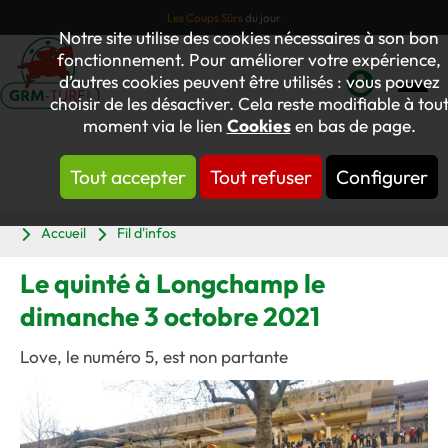
Les Coups Sûrs
du jour
Notre site utilise des cookies nécessaires à son bon
fonctionnement. Pour améliorer votre expérience,
d’autres cookies peuvent être utilisés : vous pouvez
choisir de les désactiver. Cela reste modifiable à tou
Mon
moment via le lien
Cookies
en bas de page.
compte
Tout accepter
Tout refuser
Configurer
Panier
Accueil
Fil d'infos
Le quinté à Longchamp le
dimanche 3 octobre 2021
Love, le numéro 5, est non partante