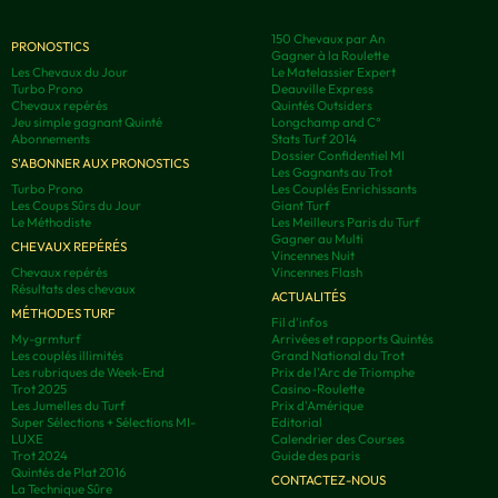
150 Chevaux par An
PRONOSTICS
Gagner à la Roulette
Les Chevaux du Jour
Le Matelassier Expert
Turbo Prono
Deauville Express
Chevaux repérés
Quintés Outsiders
Jeu simple gagnant Quinté
Longchamp and C°
Abonnements
Stats Turf 2014
Dossier Confidentiel MI
S'ABONNER AUX PRONOSTICS
Les Gagnants au Trot
Turbo Prono
Les Couplés Enrichissants
Les Coups Sûrs du Jour
Giant Turf
Le Méthodiste
Les Meilleurs Paris du Turf
Gagner au Multi
CHEVAUX REPÉRÉS
Vincennes Nuit
Chevaux repérés
Vincennes Flash
Résultats des chevaux
ACTUALITÉS
MÉTHODES TURF
Fil d'infos
My-grmturf
Arrivées et rapports Quintés
Les couplés illimités
Grand National du Trot
Les rubriques de Week-End
Prix de l'Arc de Triomphe
Trot 2025
Casino-Roulette
Les Jumelles du Turf
Prix d'Amérique
Super Sélections + Sélections MI-
Editorial
LUXE
Calendrier des Courses
Trot 2024
Guide des paris
Quintés de Plat 2016
CONTACTEZ-NOUS
La Technique Sûre