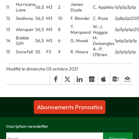
Hurricane
James
11
56,5
M3
2
C. Appleby
1p1p1p3p1p
Lane
Doyle
12
Sealiway
56,5
M3
10
F. Blondel
C. Rossi
2p8p2p(20)
T.
W.-J.
13
Alenquer
56,5
M3
8
2p3p1p1p(20
Marquand
Haggas
Bubble
M.
14
56,5
M3
6
G. Mossé
1p6p2p1p1p
Gift
Delzangles
A.-P.
15
Snowfall
55
F3
9
R. Moore
2p1p1p1p1p
O'Brien
Modifié le dimanche 03 octobre 2021
Abonnements Pronostics
Inscription newsletter