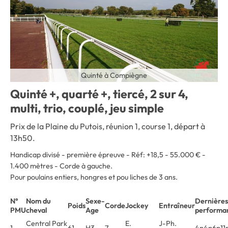
Quinté à Compiègne
Quinté +, quarté +, tiercé, 2 sur 4,
multi, trio, couplé, jeu simple
Prix de la Plaine du Putois, réunion 1, course 1, départ à
13h50.
Handicap divisé - première épreuve - Réf: +18,5 - 55.000 € -
1.400 mètres - Corde à gauche.
Pour poulains entiers, hongres et pou liches de 3 ans.
N°
Nom du
Sexe-
Dernières
Poids
Corde
Jockey
Entraîneur
PMU
cheval
Age
performa
Central Park
E.
J-Ph.