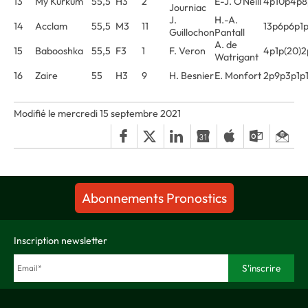
13
My Kurkum
55,5
H3
2
E-J. O'Neill
4p10p4p8
Journiac
J.
H.-A.
14
Acclam
55,5
M3
11
13p6p6p1
Guillochon
Pantall
A. de
15
Babooshka
55,5
F3
1
F. Veron
4p1p(20)2
Watrigant
16
Zaire
55
H3
9
H. Besnier
E. Monfort
2p9p3p1p
Modifié le mercredi 15 septembre 2021
Abonnements Pronostics
Inscription newsletter