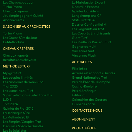
Les Chevaux du Jour
Le Matelassier Expert
Turbo Prono
Deauville Express
Chevaux repérés
Quintés Outsiders
Jeu simple gagnant Quinté
Longchamp and C°
Abonnements
Stats Turf 2014
Dossier Confidentiel MI
S'ABONNER AUX PRONOSTICS
Les Gagnants au Trot
Turbo Prono
Les Couplés Enrichissants
Les Coups Sûrs du Jour
Giant Turf
Le Méthodiste
Les Meilleurs Paris du Turf
Gagner au Multi
CHEVAUX REPÉRÉS
Vincennes Nuit
Chevaux repérés
Vincennes Flash
Résultats des chevaux
ACTUALITÉS
MÉTHODES TURF
Fil d'infos
My-grmturf
Arrivées et rapports Quintés
Les couplés illimités
Grand National du Trot
Les rubriques de Week-End
Prix de l'Arc de Triomphe
Trot 2025
Casino-Roulette
Les Jumelles du Turf
Prix d'Amérique
Super Sélections + Sélections MI-
Editorial
LUXE
Calendrier des Courses
Trot 2024
Guide des paris
Quintés de Plat 2016
CONTACTEZ-NOUS
La Technique Sûre
La Méthode 2018
ABONNEMENT
Les Simples/Couplés Trot
Deauville Spéciale Quintés
PHOTOTHÈQUE
Les Spécialistes