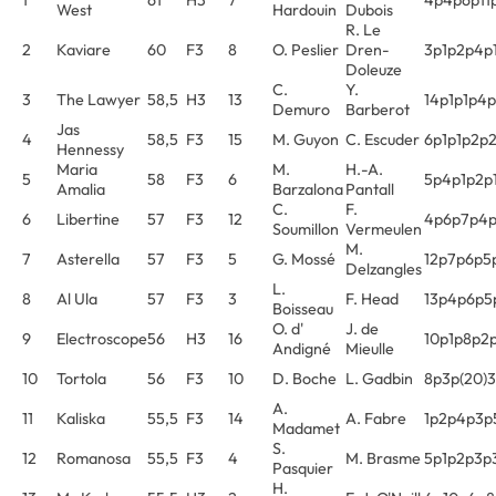
1
61
H3
7
4p4p6p11
West
Hardouin
Dubois
R. Le
2
Kaviare
60
F3
8
O. Peslier
Dren-
3p1p2p4p
Doleuze
C.
Y.
3
The Lawyer
58,5
H3
13
14p1p1p4
Demuro
Barberot
Jas
4
58,5
F3
15
M. Guyon
C. Escuder
6p1p1p2p
Hennessy
Maria
M.
H.-A.
5
58
F3
6
5p4p1p2p
Amalia
Barzalona
Pantall
C.
F.
6
Libertine
57
F3
12
4p6p7p4
Soumillon
Vermeulen
M.
7
Asterella
57
F3
5
G. Mossé
12p7p6p5
Delzangles
L.
8
Al Ula
57
F3
3
F. Head
13p4p6p5
Boisseau
O. d'
J. de
9
Electroscope
56
H3
16
10p1p8p2
Andigné
Mieulle
10
Tortola
56
F3
10
D. Boche
L. Gadbin
8p3p(20)
A.
11
Kaliska
55,5
F3
14
A. Fabre
1p2p4p3p
Madamet
S.
12
Romanosa
55,5
F3
4
M. Brasme
5p1p2p3p
Pasquier
H.