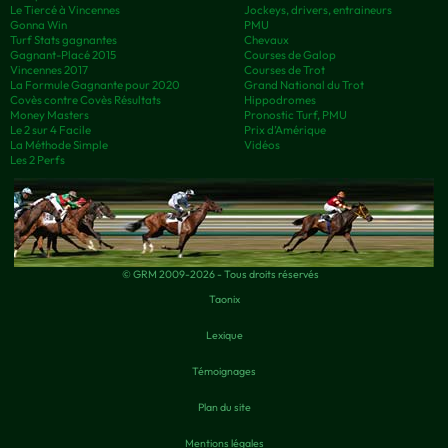
Le Tiercé à Vincennes
Jockeys, drivers, entraineurs
Gonna Win
PMU
Turf Stats gagnantes
Chevaux
Gagnant-Placé 2015
Courses de Galop
Vincennes 2017
Courses de Trot
La Formule Gagnante pour 2020
Grand National du Trot
Covès contre Covès Résultats
Hippodromes
Money Masters
Pronostic Turf, PMU
Le 2 sur 4 Facile
Prix d’Amérique
La Méthode Simple
Vidéos
Les 2 Perfs
© GRM 2009-2026 - Tous droits réservés
Taonix
Lexique
Témoignages
Plan du site
Mentions légales