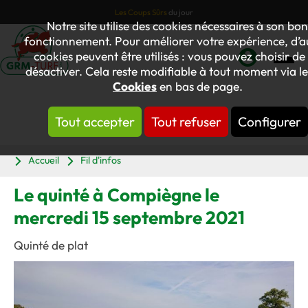
Les Coups Sûrs
du jour
Notre site utilise des cookies nécessaires à son bo
fonctionnement. Pour améliorer votre expérience, d’a
cookies peuvent être utilisés : vous pouvez choisir de 
désactiver. Cela reste modifiable à tout moment via le
Mon
Cookies
en bas de page.
compte
Tout accepter
Tout refuser
Configurer
Panier
Accueil
Fil d'infos
Le quinté à Compiègne le
mercredi 15 septembre 2021
Quinté de plat