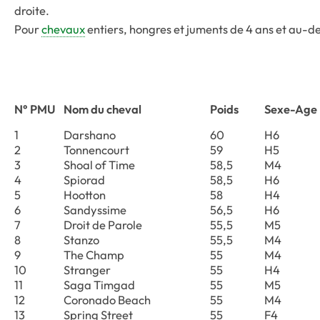
droite.
Pour
chevaux
entiers, hongres et juments de 4 ans et au-de
N° PMU
Nom du cheval
Poids
Sexe-Age
1
Darshano
60
H6
2
Tonnencourt
59
H5
3
Shoal of Time
58,5
M4
4
Spiorad
58,5
H6
5
Hootton
58
H4
6
Sandyssime
56,5
H6
7
Droit de Parole
55,5
M5
8
Stanzo
55,5
M4
9
The Champ
55
M4
10
Stranger
55
H4
11
Saga Timgad
55
M5
12
Coronado Beach
55
M4
13
Spring Street
55
F4