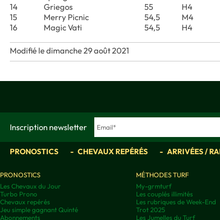
14
Griegos
55
H4
15
Merry Picnic
54,5
M4
16
Magic Vati
54,5
H4
Modifié le dimanche 29 août 2021
Inscription newsletter
PRONOSTICS
CHEVAUX REPÉRÉS
ARRIVÉES / R
PRONOSTICS
MÉTHODES TURF
Les Chevaux du Jour
My-grmturf
Turbo Prono
Les couplés illimités
Chevaux repérés
Les rubriques de Week-End
Jeu simple gagnant Quinté
Trot 2025
Abonnements
Les Jumelles du Turf