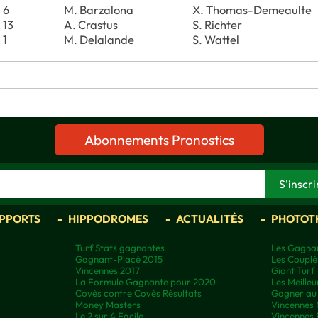
6
M. Barzalona
X. Thomas-Demeaulte
13
A. Crastus
S. Richter
1
M. Delalande
S. Wattel
Abonnements Pronostics
APPORTS
HIPPODROMES
ACTUALITÉS
PHOTOT
Turf Stats gagnantes
Les Gagnan
Gagnant-Placé 2015
Les Couplé
Vincennes 2017
Giant Turf
La Formule Gagnante pour 2020
Les Meilleu
Covès contre Covès Résultats
Gagner au 
Money Masters
Vincennes 
Le 2 sur 4 Facile
Vincennes 