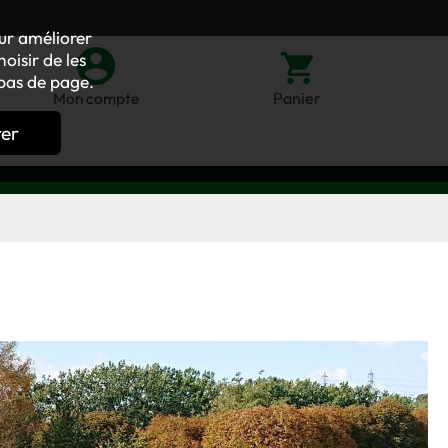
our améliorer
oisir de les
bas de page.
Panier
Mon compte
rer