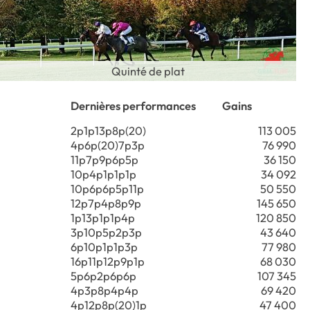
Quinté de plat
Dernières performances
Gains
2p1p13p8p(20)
113 005
4p6p(20)7p3p
76 990
11p7p9p6p5p
36 150
10p4p1p1p1p
34 092
10p6p6p5p11p
50 550
12p7p4p8p9p
145 650
1p13p1p1p4p
120 850
3p10p5p2p3p
43 640
6p10p1p1p3p
77 980
16p11p12p9p1p
68 030
5p6p2p6p6p
107 345
4p3p8p4p4p
69 420
4p12p8p(20)1p
47 400