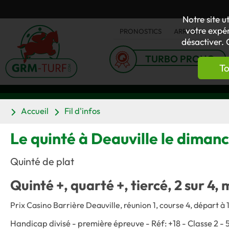
Notre site u
votre expér
PRONOSTICS
ARRIVÉES
AC
désactiver. 
TURBO PRONO
To
Accueil
Fil d'infos
Le quinté à Deauville le diman
Quinté de plat
Quinté +, quarté +, tiercé, 2 sur 4, 
Prix Casino Barrière Deauville, réunion 1, course 4, départ à 
Handicap divisé - première épreuve - Réf: +18 - Classe 2 - 