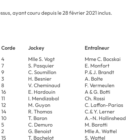
ssus, ayant couru depuis le 28 février 2021 inclus.
Corde
Jockey
Entraîneur
4
Mlle S. Vogt
Mme C. Bocskai
7
S. Pasquier
E. Monfort
9
C. Soumillon
P.& J. Brandt
3
H. Besnier
A. Bolte
8
V. Cheminaud
F. Vermeulen
16
E. Hardouin
A & G. Botti
11
I. Mendizabal
Ch. Rossi
12
M. Guyon
C. Laffon-Parias
14
R. Thomas
C.& Y. Lerner
10
T. Baron
A.-N. Hollinshead
5
C. Demuro
M. Baratti
2
G. Benoist
Mlle A. Wattel
15
T. Bachelot
S. Wattel