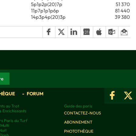
5p1p2p(20)7p
51 370
11p7p1p1p6p
81 440
14p3p4p(20)3p
39 380
HÈQUE
FORUM
ts au Trot
Guide des paris
s Enrichissants
CONTACTEZ-NOUS
rs Paris du Turf
ABONNEMENT
Multi
Nuit
PHOTOTHÈQUE
Flash