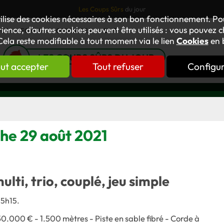
Les Coups Sûrs
du jour
tilise des cookies nécessaires à son bon fonctionnement. P
ience, d’autres cookies peuvent être utilisés : vous pouvez ch
TUS
FORUM
OUVRAGES
GNT
Cela reste modifiable à tout moment via le lien
Cookies
en 
LES COUPS SÛRS DU JOUR
ut accepter
Tout refuser
Configu
che 29 août 2021
multi, trio, couplé, jeu simple
15h15.
50.000 € - 1.500 mètres - Piste en sable fibré - Corde à