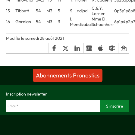
C.& Y.
15
Tibbett
54
M3
5
S. Ladjadj
0p5p1p8p
Lerner
I.
Mme D.
16
Gordian
54
M3
3
6p1p4p2p
Mendizabal
Schoenherr
Modifié le samedi 28 août 2021
Abonnements Pronostics
Inscription newsletter