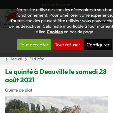
Les Coups Sûrs
du jour
Notre site utilise des cookies nécessaires à son bon
fonctionnement. Pour améliorer votre expérience,
d’autres cookies peuvent être utilisés : vous pouvez cho
de les désactiver. Cela reste modifiable à tout moment
Mon
le lien
Cookies
en bas de page.
compte
Tout accepter
Tout refuser
Configurer
Panier
Accueil
Fil d'infos
Le quinté à Deauville le samedi 28
août 2021
Quinté de plat