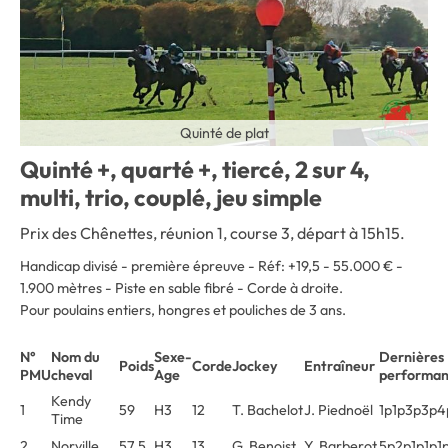
Quinté de plat
Quinté +, quarté +, tiercé, 2 sur 4,
multi, trio, couplé, jeu simple
Prix des Chênettes, réunion 1, course 3, départ à 15h15.
Handicap divisé - première épreuve - Réf: +19,5 - 55.000 € -
1.900 mètres - Piste en sable fibré - Corde à droite.
Pour poulains entiers, hongres et pouliches de 3 ans.
N°
Nom du
Sexe-
Dernières
Poids
Corde
Jockey
Entraîneur
PMU
cheval
Age
performan
Kendy
1
59
H3
12
T. Bachelot
J. Piednoël
1p1p3p3p4
Time
2
Norville
57,5
H3
13
G. Benoist
Y. Barberot
5p2p1p1p1