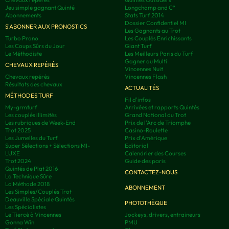
Jeu simple gagnant Quinté
Longchamp and C°
Abonnements
Stats Turf 2014
Dossier Confidentiel MI
S'ABONNER AUX PRONOSTICS
Les Gagnants au Trot
Turbo Prono
Les Couplés Enrichissants
Les Coups Sûrs du Jour
Giant Turf
Le Méthodiste
Les Meilleurs Paris du Turf
Gagner au Multi
CHEVAUX REPÉRÉS
Vincennes Nuit
Chevaux repérés
Vincennes Flash
Résultats des chevaux
ACTUALITÉS
MÉTHODES TURF
Fil d'infos
My-grmturf
Arrivées et rapports Quintés
Les couplés illimités
Grand National du Trot
Les rubriques de Week-End
Prix de l'Arc de Triomphe
Trot 2025
Casino-Roulette
Les Jumelles du Turf
Prix d'Amérique
Super Sélections + Sélections MI-
Editorial
LUXE
Calendrier des Courses
Trot 2024
Guide des paris
Quintés de Plat 2016
CONTACTEZ-NOUS
La Technique Sûre
La Méthode 2018
ABONNEMENT
Les Simples/Couplés Trot
Deauville Spéciale Quintés
PHOTOTHÈQUE
Les Spécialistes
Le Tiercé à Vincennes
Jockeys, drivers, entraineurs
Gonna Win
PMU