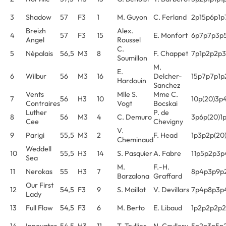
3
Shadow
57
F3
1
M. Guyon
C. Ferland
2p15p6p1p
Breizh
Alex.
4
57
F3
15
E. Monfort
6p7p7p3p
Angel
Roussel
C.
5
Népalais
56,5
M3
8
F. Chappet
7p1p2p2p
Soumillon
M.
E.
6
Wilbur
56
M3
16
Delcher-
15p7p7p1p
Hardouin
Sanchez
Vents
Mlle S.
Mme C.
7
56
H3
10
10p(20)3p
Contraires
Vogt
Bocskai
Luther
P. de
8
56
M3
4
C. Demuro
3p6p(20)1
Cee
Chevigny
V.
9
Parigi
55,5
M3
2
F. Head
1p3p2p(20
Cheminaud
Weddell
10
55,5
H3
14
S. Pasquier
A. Fabre
11p5p2p3p
Sea
M.
F.-H.
11
Nerokas
55
H3
7
8p4p3p9p
Barzalona
Graffard
Our First
12
54,5
F3
9
S. Maillot
V. Devillars
7p4p8p3p
Lady
13
Full Flow
54,5
F3
6
M. Berto
E. Libaud
1p2p2p2p
14
Innovator
54,5
H3
11
T. Trullier
N. Caullery
5p2p3p5p