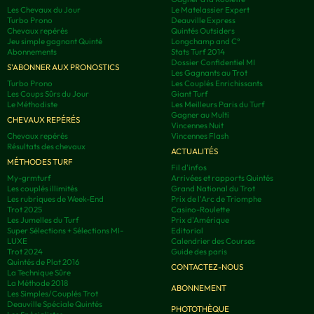
Les Chevaux du Jour
Le Matelassier Expert
Turbo Prono
Deauville Express
Chevaux repérés
Quintés Outsiders
Jeu simple gagnant Quinté
Longchamp and C°
Abonnements
Stats Turf 2014
Dossier Confidentiel MI
S'ABONNER AUX PRONOSTICS
Les Gagnants au Trot
Turbo Prono
Les Couplés Enrichissants
Les Coups Sûrs du Jour
Giant Turf
Le Méthodiste
Les Meilleurs Paris du Turf
Gagner au Multi
CHEVAUX REPÉRÉS
Vincennes Nuit
Chevaux repérés
Vincennes Flash
Résultats des chevaux
ACTUALITÉS
MÉTHODES TURF
Fil d'infos
My-grmturf
Arrivées et rapports Quintés
Les couplés illimités
Grand National du Trot
Les rubriques de Week-End
Prix de l'Arc de Triomphe
Trot 2025
Casino-Roulette
Les Jumelles du Turf
Prix d'Amérique
Super Sélections + Sélections MI-
Editorial
LUXE
Calendrier des Courses
Trot 2024
Guide des paris
Quintés de Plat 2016
CONTACTEZ-NOUS
La Technique Sûre
La Méthode 2018
ABONNEMENT
Les Simples/Couplés Trot
Deauville Spéciale Quintés
PHOTOTHÈQUE