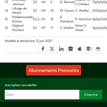
13
53
H4
5
G. Benoist
13p1p1p5p
Jackson
Crombez
L'Ange de
14
53
H4
10
M. Guyon
S. Wattel
(20)2p4p
Minuit
Mademoiselle
E.
15
52,5
F4
15
E. Monfort
3p1p(20)
Emma
Hardouin
Highest
Mme V.
16
52
H7
11
S. Maillot
2p4p2p3
Rockeur
Deiss
Modifié le dimanche 13 juin 2021
Abonnements Pronostics
Inscription newsletter