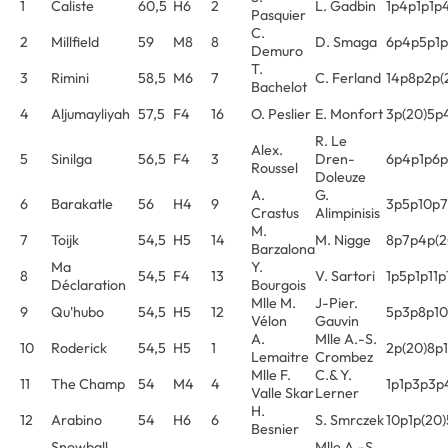
1
Caliste
60,5
H6
2
L. Gadbin
1p4p1p1p
Pasquier
C.
2
Millfield
59
M8
8
D. Smaga
6p4p5p1p
Demuro
T.
3
Rimini
58,5
M6
7
C. Ferland
14p8p2p(
Bachelot
4
Aljumayliyah
57,5
F4
16
O. Peslier
E. Monfort
3p(20)5p
R. Le
Alex.
5
Sinilga
56,5
F4
3
Dren-
6p4p1p6p
Roussel
Doleuze
A.
G.
6
Barakatle
56
H4
9
3p5p10p
Crastus
Alimpinisis
M.
7
Toijk
54,5
H5
14
M. Nigge
8p7p4p(2
Barzalona
Ma
Y.
8
54,5
F4
13
V. Sartori
1p5p1p11p
Déclaration
Bourgois
Mlle M.
J-Pier.
9
Qu'hubo
54,5
H5
12
5p3p8p10
Vélon
Gauvin
A.
Mlle A.-S.
10
Roderick
54,5
H5
1
2p(20)8p
Lemaitre
Crombez
Mlle F.
C.& Y.
11
The Champ
54
M4
4
1p1p3p3p
Valle Skar
Lerner
H.
12
Arabino
54
H6
6
S. Smrczek
10p1p(20
Besnier
Snowball
Mlle A.-S.