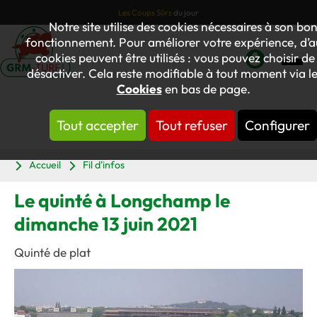
Les Coups Sûrs
du jour
Notre site utilise des cookies nécessaires à son bo
fonctionnement. Pour améliorer votre expérience, d’a
cookies peuvent être utilisés : vous pouvez choisir de 
désactiver. Cela reste modifiable à tout moment via le
Mon
Cookies
en bas de page.
compte
Tout accepter
Tout refuser
Configurer
Panier
Accueil
Fil d'infos
Le quinté à Longchamp le
dimanche 13 juin 2021
Quinté de plat