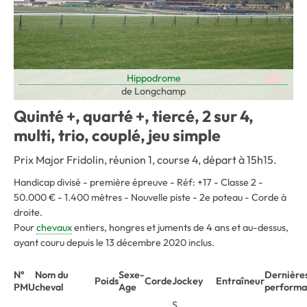
Hippodrome
de Longchamp
Quinté +, quarté +, tiercé, 2 sur 4,
multi, trio, couplé, jeu simple
Prix Major Fridolin, réunion 1, course 4, départ à 15h15.
Handicap divisé - première épreuve - Réf: +17 - Classe 2 -
50.000 € - 1.400 mètres - Nouvelle piste - 2e poteau - Corde à
droite.
Pour
chevaux
entiers, hongres et juments de 4 ans et au-dessus,
ayant couru depuis le 13 décembre 2020 inclus.
N°
Nom du
Sexe-
Dernière
Poids
Corde
Jockey
Entraîneur
PMU
cheval
Age
performa
S.