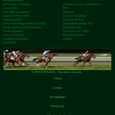
Les Spécialistes
Le Tiercé à Vincennes
Jockeys, drivers, entraineurs
Gonna Win
PMU
Turf Stats gagnantes
Chevaux
Gagnant-Placé 2015
Courses de Galop
Vincennes 2017
Courses de Trot
La Formule Gagnante pour 2020
Grand National du Trot
Covès contre Covès Résultats
Hippodromes
Money Masters
Pronostic Turf, PMU
Le 2 sur 4 Facile
Prix d’Amérique
La Méthode Simple
Vidéos
Les 2 Perfs
© GRM 2009-2026 - Tous droits réservés
Taonix
Lexique
Témoignages
Plan du site