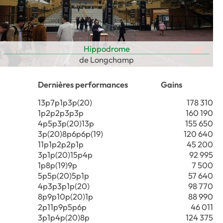
Hippodrome
de Longchamp
Dernières performances
Gains
13p7p1p3p(20)
178 310
1p2p2p3p3p
160 190
4p5p3p(20)13p
155 650
3p(20)8p6p6p(19)
120 640
11p1p2p2p1p
45 200
3p1p(20)15p4p
92 995
1p8p(19)9p
7 500
5p5p(20)5p1p
57 640
4p3p3p1p(20)
98 770
8p9p10p(20)1p
88 990
2p11p9p5p6p
46 011
3p1p4p(20)8p
124 375