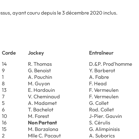
essus, ayant couru depuis le 3 décembre 2020 inclus.
Corde
Jockey
Entraîneur
14
R. Thomas
D.&P. Prod'homme
9
G. Benoist
Y. Barberot
1
A. Pouchin
A. Fabre
8
M. Guyon
F. Head
13
E. Hardouin
F. Vermeulen
7
V. Cheminaud
F. Vermeulen
5
A. Madamet
G. Collet
6
T. Bachelot
Rod. Collet
10
M. Forest
J-Pier. Gauvin
16
Non Partant
S. Cérulis
15
M. Barzalona
G. Alimpinisis
2
Mlle C. Pacaut
A. Suborics