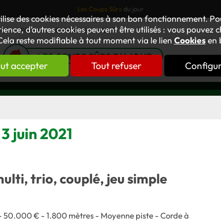
Les Coups Sûrs
du jour
tilise des cookies nécessaires à son bon fonctionnement. P
ience, d’autres cookies peuvent être utilisés : vous pouvez ch
TUS
FORUM
OUVRAGES
GNT
Cela reste modifiable à tout moment via le lien
Cookies
en 
LES COUPS SÛRS DU JOUR
ut accepter
Tout refuser
Configu
3 juin 2021
multi, trio, couplé, jeu simple
 - 50.000 € - 1.800 mètres - Moyenne piste - Corde à