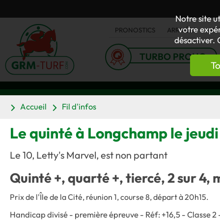
Notre site u
votre expér
PRONOSTICS
ARRIVÉES
AC
désactiver. 
TURBO PRONO
To
Accueil
Fil d'infos
Le quinté à Longchamp le jeudi 
Le 10, Letty's Marvel, est non partant
Quinté +, quarté +, tiercé, 2 sur 4, 
Prix de l'Île de la Cité, réunion 1, course 8, départ à 20h15.
Handicap divisé - première épreuve - Réf: +16,5 - Classe 2