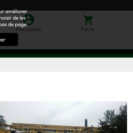
our améliorer
oisir de les
bas de page.
Panier
Mon compte
rer