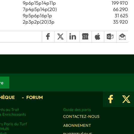
9p6p15p14p11p
199 970
7p4p5p14p(20)
66 290
9p5p6p16p1p
31 625
2p3p2p(20)3p
35 920
HÈQUE
FORUM
ts au Trot
Guide des paris
s Enrichissants
CONTACTEZ-NOUS
rs Paris du Turf
ABONNEMENT
Multi
Nuit