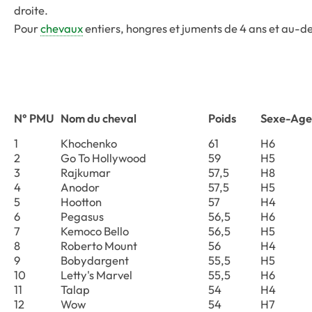
droite.
Pour
chevaux
entiers, hongres et juments de 4 ans et au-d
N° PMU
Nom du cheval
Poids
Sexe-Age
1
Khochenko
61
H6
2
Go To Hollywood
59
H5
3
Rajkumar
57,5
H8
4
Anodor
57,5
H5
5
Hootton
57
H4
6
Pegasus
56,5
H6
7
Kemoco Bello
56,5
H5
8
Roberto Mount
56
H4
9
Bobydargent
55,5
H5
10
Letty's Marvel
55,5
H6
11
Talap
54
H4
12
Wow
54
H7