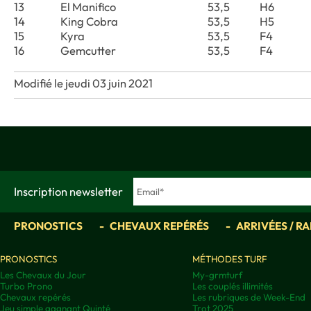
13
El Manifico
53,5
H6
14
King Cobra
53,5
H5
15
Kyra
53,5
F4
16
Gemcutter
53,5
F4
Modifié le jeudi 03 juin 2021
Inscription newsletter
PRONOSTICS
CHEVAUX REPÉRÉS
ARRIVÉES / R
PRONOSTICS
MÉTHODES TURF
Les Chevaux du Jour
My-grmturf
Turbo Prono
Les couplés illimités
Chevaux repérés
Les rubriques de Week-End
Jeu simple gagnant Quinté
Trot 2025