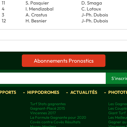
11
S. Pasquier
D. Smaga
4
I. Mendizabal
C. Lotoux
3
A. Crastus
J-Ph. Dubois
12
H. Besnier
J-Ph. Dubois
Abonnements Pronostics
APPORTS
HIPPODROMES
ACTUALITÉS
PHOTOT
Turf Stats gagnantes
Les Gagnan
Gagnant-Placé 2015
Les Couplé
Vincennes 2017
Giant Turf
La Formule Gagnante pour 2020
Les Meilleu
Covès contre Covès Résultats
Gagner au 
Money Masters
Vincennes 