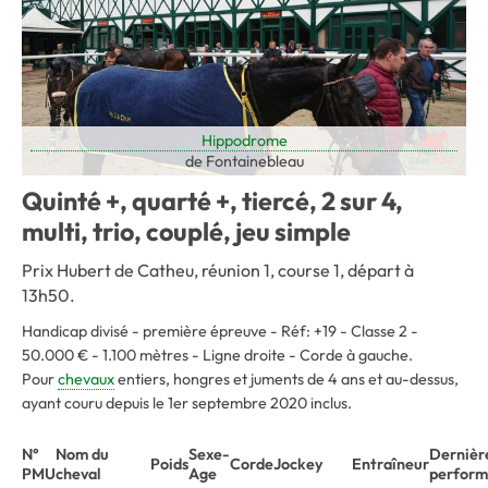
Hippodrome
de Fontainebleau
Quinté +, quarté +, tiercé, 2 sur 4,
multi, trio, couplé, jeu simple
Prix Hubert de Catheu, réunion 1, course 1, départ à
13h50.
Handicap divisé - première épreuve - Réf: +19 - Classe 2 -
50.000 € - 1.100 mètres - Ligne droite - Corde à gauche.
Pour
chevaux
entiers, hongres et juments de 4 ans et au-dessus,
ayant couru depuis le 1er septembre 2020 inclus.
N°
Nom du
Sexe-
Dernièr
Poids
Corde
Jockey
Entraîneur
PMU
cheval
Age
perform