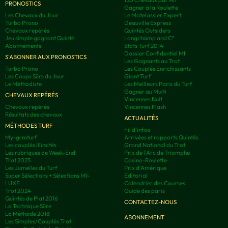
PRONOSTICS
Gagner à la Roulette
Les Chevaux du Jour
Le Matelassier Expert
Turbo Prono
Deauville Express
Chevaux repérés
Quintés Outsiders
Jeu simple gagnant Quinté
Longchamp and C°
Abonnements
Stats Turf 2014
Dossier Confidentiel MI
S'ABONNER AUX PRONOSTICS
Les Gagnants au Trot
Turbo Prono
Les Couplés Enrichissants
Les Coups Sûrs du Jour
Giant Turf
Le Méthodiste
Les Meilleurs Paris du Turf
Gagner au Multi
CHEVAUX REPÉRÉS
Vincennes Nuit
Chevaux repérés
Vincennes Flash
Résultats des chevaux
ACTUALITÉS
MÉTHODES TURF
Fil d'infos
My-grmturf
Arrivées et rapports Quintés
Les couplés illimités
Grand National du Trot
Les rubriques de Week-End
Prix de l'Arc de Triomphe
Trot 2025
Casino-Roulette
Les Jumelles du Turf
Prix d'Amérique
Super Sélections + Sélections MI-
Editorial
LUXE
Calendrier des Courses
Trot 2024
Guide des paris
Quintés de Plat 2016
CONTACTEZ-NOUS
La Technique Sûre
La Méthode 2018
ABONNEMENT
Les Simples/Couplés Trot