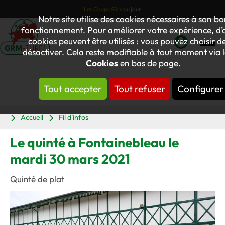
Les Coups Sûrs
du jour
Notre site utilise des cookies nécessaires à son b
fonctionnement. Pour améliorer votre expérience, d’
cookies peuvent être utilisés : vous pouvez choisir de
désactiver. Cela reste modifiable à tout moment via l
Mon
Cookies
en bas de page.
compte
Tout accepter
Tout refuser
Configurer
Panier
Accueil
Fil d'infos
Le quinté à Fontainebleau le
mardi 30 mars 2021
Quinté de plat