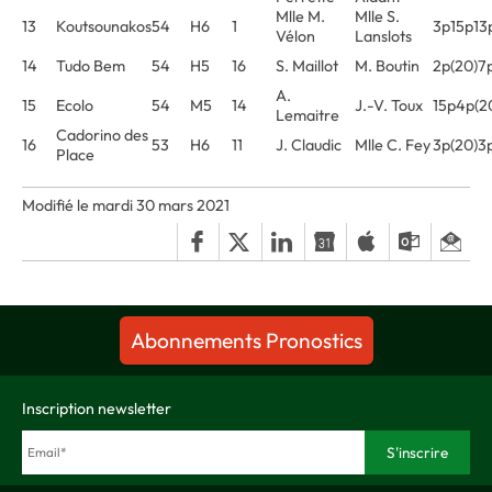
Mlle M.
Mlle S.
13
Koutsounakos
54
H6
1
3p15p13
Vélon
Lanslots
14
Tudo Bem
54
H5
16
S. Maillot
M. Boutin
2p(20)7
A.
15
Ecolo
54
M5
14
J.-V. Toux
15p4p(2
Lemaitre
Cadorino des
16
53
H6
11
J. Claudic
Mlle C. Fey
3p(20)3
Place
Modifié le mardi 30 mars 2021
Abonnements Pronostics
Inscription newsletter