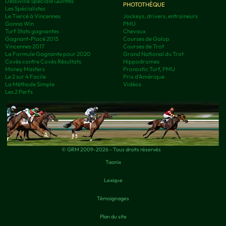
Deauville Spéciale Quintés
PHOTOTHÈQUE
Les Spécialistes
Le Tiercé à Vincennes
Jockeys, drivers, entraineurs
Gonna Win
PMU
Turf Stats gagnantes
Chevaux
Gagnant-Placé 2015
Courses de Galop
Vincennes 2017
Courses de Trot
La Formule Gagnante pour 2020
Grand National du Trot
Covès contre Covès Résultats
Hippodromes
Money Masters
Pronostic Turf, PMU
Le 2 sur 4 Facile
Prix d’Amérique
La Méthode Simple
Vidéos
Les 2 Perfs
© GRM 2009-2026 - Tous droits réservés
Taonix
Lexique
Témoignages
Plan du site