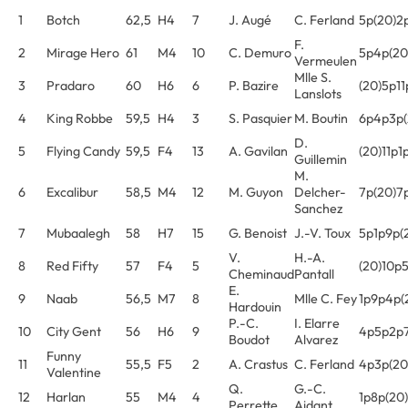
1
Botch
62,5
H4
7
J. Augé
C. Ferland
5p(20)2
F.
2
Mirage Hero
61
M4
10
C. Demuro
5p4p(20
Vermeulen
Mlle S.
3
Pradaro
60
H6
6
P. Bazire
(20)5p1
Lanslots
4
King Robbe
59,5
H4
3
S. Pasquier
M. Boutin
6p4p3p(
D.
5
Flying Candy
59,5
F4
13
A. Gavilan
(20)11p
Guillemin
M.
6
Excalibur
58,5
M4
12
M. Guyon
Delcher-
7p(20)7
Sanchez
7
Mubaalegh
58
H7
15
G. Benoist
J.-V. Toux
5p1p9p(
V.
H.-A.
8
Red Fifty
57
F4
5
(20)10p
Cheminaud
Pantall
E.
9
Naab
56,5
M7
8
Mlle C. Fey
1p9p4p(
Hardouin
P.-C.
I. Elarre
10
City Gent
56
H6
9
4p5p2p
Boudot
Alvarez
Funny
11
55,5
F5
2
A. Crastus
C. Ferland
4p3p(20
Valentine
Q.
G.-C.
12
Harlan
55
M4
4
1p8p(20
Perrette
Aidant