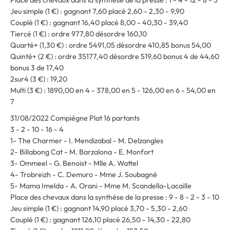
Place des chevaux dans la synthèse de la presse : 1 - 4 - 12 - 8 - 5
Jeu simple (1 €) : gagnant 7,60 placé 2,60 - 2,30 - 9,90
Couplé (1 €) : gagnant 16,40 placé 8,00 - 40,30 - 39,40
Tiercé (1 €) : ordre 977,80 désordre 160,10
Quarté+ (1,30 €) : ordre 5491,05 désordre 410,85 bonus 54,00
Quinté+ (2 €) : ordre 35177,40 désordre 519,60 bonus 4 de 44,60
bonus 3 de 17,40
2sur4 (3 €) : 19,20
Multi (3 €) : 1890,00 en 4 - 378,00 en 5 - 126,00 en 6 - 54,00 en
7
31/08/2022 Compiègne Plat 16 partants
3 - 2 - 10 - 16 - 4
1- The Charmer - I. Mendizabal - M. Delzangles
2- Billabong Cat - M. Barzalona - E. Monfort
3- Ommeel - G. Benoist - Mlle A. Wattel
4- Trobreizh - C. Demuro - Mme J. Soubagné
5- Mama Imelda - A. Orani - Mme M. Scandella-Lacaille
Place des chevaux dans la synthèse de la presse : 9 - 8 - 2 - 3 - 10
Jeu simple (1 €) : gagnant 14,90 placé 3,70 - 5,30 - 2,60
Couplé (1 €) : gagnant 126,10 placé 26,50 - 14,30 - 22,80