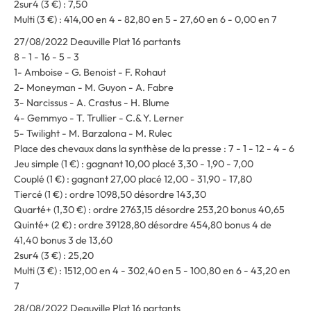
2sur4 (3 €) : 7,50
Multi (3 €) : 414,00 en 4 - 82,80 en 5 - 27,60 en 6 - 0,00 en 7
27/08/2022 Deauville Plat 16 partants
8 - 1 - 16 - 5 - 3
1- Amboise - G. Benoist - F. Rohaut
2- Moneyman - M. Guyon - A. Fabre
3- Narcissus - A. Crastus - H. Blume
4- Gemmyo - T. Trullier - C.& Y. Lerner
5- Twilight - M. Barzalona - M. Rulec
Place des chevaux dans la synthèse de la presse : 7 - 1 - 12 - 4 - 6
Jeu simple (1 €) : gagnant 10,00 placé 3,30 - 1,90 - 7,00
Couplé (1 €) : gagnant 27,00 placé 12,00 - 31,90 - 17,80
Tiercé (1 €) : ordre 1098,50 désordre 143,30
Quarté+ (1,30 €) : ordre 2763,15 désordre 253,20 bonus 40,65
Quinté+ (2 €) : ordre 39128,80 désordre 454,80 bonus 4 de
41,40 bonus 3 de 13,60
2sur4 (3 €) : 25,20
Multi (3 €) : 1512,00 en 4 - 302,40 en 5 - 100,80 en 6 - 43,20 en
7
28/08/2022 Deauville Plat 16 partants