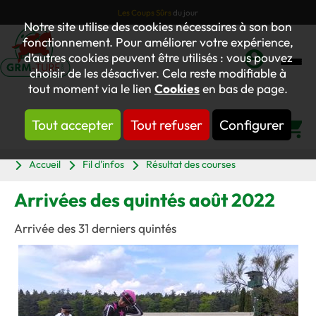
Les Coups Sûrs
du jour
Notre site utilise des cookies nécessaires à son bon
fonctionnement. Pour améliorer votre expérience,
d’autres cookies peuvent être utilisés : vous pouvez
choisir de les désactiver. Cela reste modifiable à
Mon
tout moment via le lien
Cookies
en bas de page.
compte
Tout accepter
Tout refuser
Configurer
Panier
Accueil
Fil d'infos
Résultat des courses
Arrivées des quintés août 2022
Arrivée des 31 derniers quintés