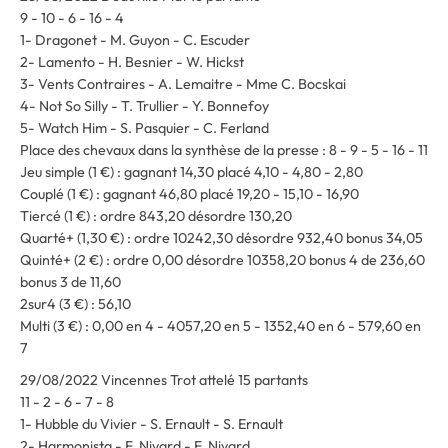
9 - 10 - 6 - 16 - 4
1- Dragonet - M. Guyon - C. Escuder
2- Lamento - H. Besnier - W. Hickst
3- Vents Contraires - A. Lemaitre - Mme C. Bocskai
4- Not So Silly - T. Trullier - Y. Bonnefoy
5- Watch Him - S. Pasquier - C. Ferland
Place des chevaux dans la synthèse de la presse : 8 - 9 - 5 - 16 - 11
Jeu simple (1 €) : gagnant 14,30 placé 4,10 - 4,80 - 2,80
Couplé (1 €) : gagnant 46,80 placé 19,20 - 15,10 - 16,90
Tiercé (1 €) : ordre 843,20 désordre 130,20
Quarté+ (1,30 €) : ordre 10242,30 désordre 932,40 bonus 34,05
Quinté+ (2 €) : ordre 0,00 désordre 10358,20 bonus 4 de 236,60
bonus 3 de 11,60
2sur4 (3 €) : 56,10
Multi (3 €) : 0,00 en 4 - 4057,20 en 5 - 1352,40 en 6 - 579,60 en
7
29/08/2022 Vincennes Trot attelé 15 partants
11 - 2 - 6 - 7 - 8
1- Hubble du Vivier - S. Ernault - S. Ernault
2- Harmonista - F. Nivard - F. Nivard