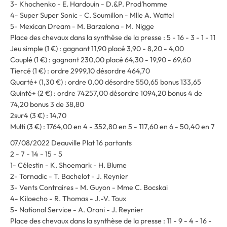
3- Khochenko - E. Hardouin - D.&P. Prod'homme
4- Super Super Sonic - C. Soumillon - Mlle A. Wattel
5- Mexican Dream - M. Barzalona - M. Nigge
Place des chevaux dans la synthèse de la presse : 5 - 16 - 3 - 1 - 11
Jeu simple (1 €) : gagnant 11,90 placé 3,90 - 8,20 - 4,00
Couplé (1 €) : gagnant 230,00 placé 64,30 - 19,90 - 69,60
Tiercé (1 €) : ordre 2999,10 désordre 464,70
Quarté+ (1,30 €) : ordre 0,00 désordre 550,65 bonus 133,65
Quinté+ (2 €) : ordre 74257,00 désordre 1094,20 bonus 4 de
74,20 bonus 3 de 38,80
2sur4 (3 €) : 14,70
Multi (3 €) : 1764,00 en 4 - 352,80 en 5 - 117,60 en 6 - 50,40 en 7
07/08/2022 Deauville Plat 16 partants
2 - 7 - 14 - 15 - 5
1- Célestin - K. Shoemark - H. Blume
2- Tornadic - T. Bachelot - J. Reynier
3- Vents Contraires - M. Guyon - Mme C. Bocskai
4- Kiloecho - R. Thomas - J.-V. Toux
5- National Service - A. Orani - J. Reynier
Place des chevaux dans la synthèse de la presse : 11 - 9 - 4 - 16 -