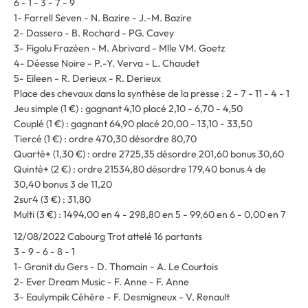
6 - 1 - 3 - 7 - 9
1- Farrell Seven - N. Bazire - J.-M. Bazire
2- Dassero - B. Rochard - PG. Cavey
3- Figolu Frazéen - M. Abrivard - Mlle VM. Goetz
4- Déesse Noire - P.-Y. Verva - L. Chaudet
5- Eileen - R. Derieux - R. Derieux
Place des chevaux dans la synthèse de la presse : 2 - 7 - 11 - 4 - 1
Jeu simple (1 €) : gagnant 4,10 placé 2,10 - 6,70 - 4,50
Couplé (1 €) : gagnant 64,90 placé 20,00 - 13,10 - 33,50
Tiercé (1 €) : ordre 470,30 désordre 80,70
Quarté+ (1,30 €) : ordre 2725,35 désordre 201,60 bonus 30,60
Quinté+ (2 €) : ordre 21534,80 désordre 179,40 bonus 4 de
30,40 bonus 3 de 11,20
2sur4 (3 €) : 31,80
Multi (3 €) : 1494,00 en 4 - 298,80 en 5 - 99,60 en 6 - 0,00 en 7
12/08/2022 Cabourg Trot attelé 16 partants
3 - 9 - 6 - 8 - 1
1- Granit du Gers - D. Thomain - A. Le Courtois
2- Ever Dream Music - F. Anne - F. Anne
3- Eaulympik Céhère - F. Desmigneux - V. Renault