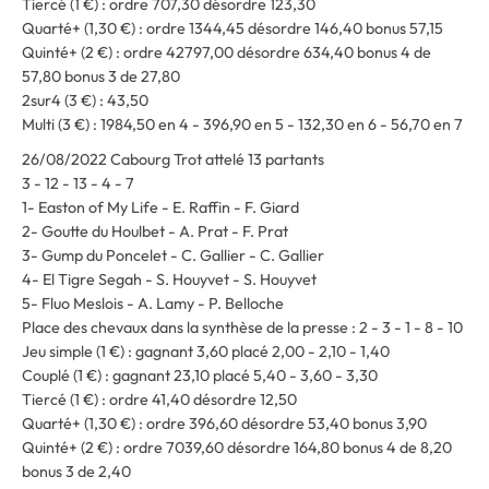
Tiercé (1 €) : ordre 707,30 désordre 123,30
Quarté+ (1,30 €) : ordre 1344,45 désordre 146,40 bonus 57,15
Quinté+ (2 €) : ordre 42797,00 désordre 634,40 bonus 4 de
57,80 bonus 3 de 27,80
2sur4 (3 €) : 43,50
Multi (3 €) : 1984,50 en 4 - 396,90 en 5 - 132,30 en 6 - 56,70 en 7
26/08/2022 Cabourg Trot attelé 13 partants
3 - 12 - 13 - 4 - 7
1- Easton of My Life - E. Raffin - F. Giard
2- Goutte du Houlbet - A. Prat - F. Prat
3- Gump du Poncelet - C. Gallier - C. Gallier
4- El Tigre Segah - S. Houyvet - S. Houyvet
5- Fluo Meslois - A. Lamy - P. Belloche
Place des chevaux dans la synthèse de la presse : 2 - 3 - 1 - 8 - 10
Jeu simple (1 €) : gagnant 3,60 placé 2,00 - 2,10 - 1,40
Couplé (1 €) : gagnant 23,10 placé 5,40 - 3,60 - 3,30
Tiercé (1 €) : ordre 41,40 désordre 12,50
Quarté+ (1,30 €) : ordre 396,60 désordre 53,40 bonus 3,90
Quinté+ (2 €) : ordre 7039,60 désordre 164,80 bonus 4 de 8,20
bonus 3 de 2,40