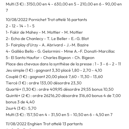
Multi (3 €) : 3150,00 en 4 - 630,00 en 5 - 210,00 en 6 - 90,00 en
7
10/08/2022 Pornichet Trot attelé 16 partants
2 - 12 - 14 - 1 - 5
1- Fakir de Mahey - M. Mottier - M. Mottier
2- Echo de Chanlecy - T. Le Beller - E.-G. Blot
3- Fairplay d'Urzy - A. Abrivard - J.-M. Bazire
4- Galiléo Bello - G. Gelormini - Mme A.-F. Donati-Marcillac
5- El Santo Haufor - Charles Bigeon - Ch. Bigeon
Place des chevaux dans la synthèse de la presse : 1 - 3 - 6 - 2 - 11
Jeu simple (1 €) : gagnant 3,30 placé 1,80 - 2,70 - 4,10
Couplé (1 €) : gagnant 20,00 placé 7,60 - 11,30 - 13,60
Tiercé (1 €) : ordre 133,00 désordre 23,30
Quarté+ (1,30 €) : ordre 409,95 désordre 29,55 bonus 10,50
Quinté+ (2 €) : ordre 26216,20 désordre 316,60 bonus 4 de 7,00
bonus 3 de 4,40
2sur4 (3 €) : 5,70
Multi (3 €) : 157,50 en 4 - 31,50 en 5 - 10,50 en 6 - 4,50 en 7
11/08/2022 Enghien Trot attelé 13 partants