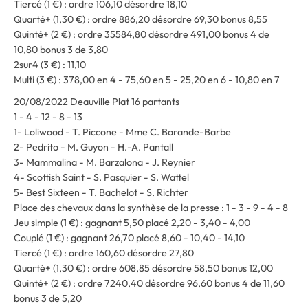
Tiercé (1 €) : ordre 106,10 désordre 18,10
Quarté+ (1,30 €) : ordre 886,20 désordre 69,30 bonus 8,55
Quinté+ (2 €) : ordre 35584,80 désordre 491,00 bonus 4 de
10,80 bonus 3 de 3,80
2sur4 (3 €) : 11,10
Multi (3 €) : 378,00 en 4 - 75,60 en 5 - 25,20 en 6 - 10,80 en 7
20/08/2022 Deauville Plat 16 partants
1 - 4 - 12 - 8 - 13
1- Loliwood - T. Piccone - Mme C. Barande-Barbe
2- Pedrito - M. Guyon - H.-A. Pantall
3- Mammalina - M. Barzalona - J. Reynier
4- Scottish Saint - S. Pasquier - S. Wattel
5- Best Sixteen - T. Bachelot - S. Richter
Place des chevaux dans la synthèse de la presse : 1 - 3 - 9 - 4 - 8
Jeu simple (1 €) : gagnant 5,50 placé 2,20 - 3,40 - 4,00
Couplé (1 €) : gagnant 26,70 placé 8,60 - 10,40 - 14,10
Tiercé (1 €) : ordre 160,60 désordre 27,80
Quarté+ (1,30 €) : ordre 608,85 désordre 58,50 bonus 12,00
Quinté+ (2 €) : ordre 7240,40 désordre 96,60 bonus 4 de 11,60
bonus 3 de 5,20