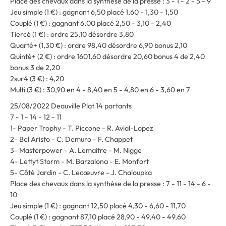
Place des chevaux dans la synthèse de la presse : 3 - 1 - 2 - 5 - 9
Jeu simple (1 €) : gagnant 6,50 placé 1,60 - 1,30 - 1,50
Couplé (1 €) : gagnant 6,00 placé 2,50 - 3,10 - 2,40
Tiercé (1 €) : ordre 25,10 désordre 3,80
Quarté+ (1,30 €) : ordre 98,40 désordre 6,90 bonus 2,10
Quinté+ (2 €) : ordre 1601,60 désordre 20,60 bonus 4 de 2,40
bonus 3 de 2,20
2sur4 (3 €) : 4,20
Multi (3 €) : 30,90 en 4 - 8,40 en 5 - 4,80 en 6 - 3,60 en 7
25/08/2022 Deauville Plat 14 partants
7 - 1 - 14 - 12 - 11
1- Paper Trophy - T. Piccone - R. Avial-Lopez
2- Bel Aristo - C. Demuro - F. Chappet
3- Masterpower - A. Lemaitre - M. Nigge
4- Lettyt Storm - M. Barzalona - E. Monfort
5- Côté Jardin - C. Lecœuvre - J. Chaloupka
Place des chevaux dans la synthèse de la presse : 7 - 11 - 14 - 6 -
10
Jeu simple (1 €) : gagnant 12,50 placé 4,30 - 6,60 - 11,70
Couplé (1 €) : gagnant 87,10 placé 28,90 - 49,40 - 49,60