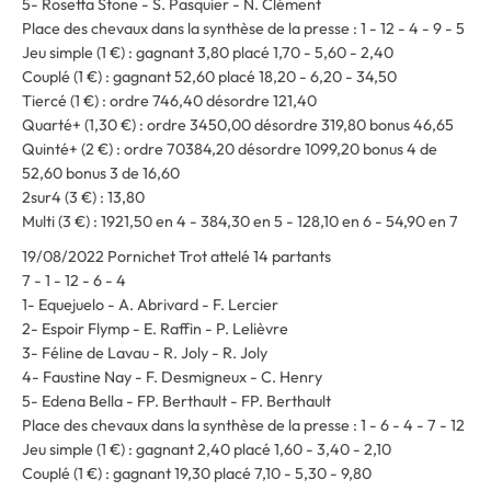
5- Rosetta Stone - S. Pasquier - N. Clément
Place des chevaux dans la synthèse de la presse : 1 - 12 - 4 - 9 - 5
Jeu simple (1 €) : gagnant 3,80 placé 1,70 - 5,60 - 2,40
Couplé (1 €) : gagnant 52,60 placé 18,20 - 6,20 - 34,50
Tiercé (1 €) : ordre 746,40 désordre 121,40
Quarté+ (1,30 €) : ordre 3450,00 désordre 319,80 bonus 46,65
Quinté+ (2 €) : ordre 70384,20 désordre 1099,20 bonus 4 de
52,60 bonus 3 de 16,60
2sur4 (3 €) : 13,80
Multi (3 €) : 1921,50 en 4 - 384,30 en 5 - 128,10 en 6 - 54,90 en 7
19/08/2022 Pornichet Trot attelé 14 partants
7 - 1 - 12 - 6 - 4
1- Equejuelo - A. Abrivard - F. Lercier
2- Espoir Flymp - E. Raffin - P. Lelièvre
3- Féline de Lavau - R. Joly - R. Joly
4- Faustine Nay - F. Desmigneux - C. Henry
5- Edena Bella - FP. Berthault - FP. Berthault
Place des chevaux dans la synthèse de la presse : 1 - 6 - 4 - 7 - 12
Jeu simple (1 €) : gagnant 2,40 placé 1,60 - 3,40 - 2,10
Couplé (1 €) : gagnant 19,30 placé 7,10 - 5,30 - 9,80