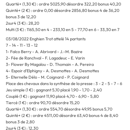
Quarté+ (1,30 €) : ordre 5025,90 désordre 322,20 bonus 40,20
Quinté+ (2 €) : ordre 0,00 désordre 2856,80 bonus 4 de 36,20
bonus 3 de 12,20
2sur4 (3 €) : 28,20
Multi (3 €) : 1165,50 en 4 - 233,10 en 5 - 77,70 en 6 - 33,30 en 7
03/08/2022 Enghien Trot attelé 14 partants
7 - 14 - 11 - 13 - 12
1- Falco Berry - A. Abrivard - J.-M. Bazire
2- Fée de Ranchval - F. Lagadeuc - E. Varin
3- Flower By Magalou - D. Thomain - A. Pereira
4- Espoir d'Elphigny - A. Desmottes - A. Desmottes
5- Eternelle Délo - M. Coignard - P. Coignard
Place des chevaux dans la synthèse de la presse : 3 - 2 - 5 - 7 - 6
Jeu simple (1 €) : gagnant 5,10 placé 1,90 - 1,70 - 2,40
Couplé (1 €) : gagnant 11,90 placé 4,70 - 6,90 - 5,80
Tiercé (1 €) : ordre 90,70 désordre 15,20
Quarté+ (1,30 €) : ordre 554,70 désordre 49,95 bonus 5,70
Quinté+ (2 €) : ordre 4511,00 désordre 63,40 bonus 4 de 8,40
bonus 3 de 2,80
2sur4 (3 €) : 12,30