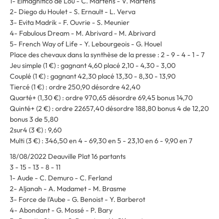
1- Elmagnifico de Lou - C. Martens - V. Martens
2- Diego du Houlet - S. Ernault - L. Verva
3- Evita Madrik - F. Ouvrie - S. Meunier
4- Fabulous Dream - M. Abrivard - M. Abrivard
5- French Way of Life - Y. Lebourgeois - G. Houel
Place des chevaux dans la synthèse de la presse : 2 - 9 - 4 - 1 - 7
Jeu simple (1 €) : gagnant 4,60 placé 2,10 - 4,30 - 3,00
Couplé (1 €) : gagnant 42,30 placé 13,30 - 8,30 - 13,90
Tiercé (1 €) : ordre 250,90 désordre 42,40
Quarté+ (1,30 €) : ordre 970,65 désordre 69,45 bonus 14,70
Quinté+ (2 €) : ordre 22657,40 désordre 188,80 bonus 4 de 12,20
bonus 3 de 5,80
2sur4 (3 €) : 9,60
Multi (3 €) : 346,50 en 4 - 69,30 en 5 - 23,10 en 6 - 9,90 en 7
18/08/2022 Deauville Plat 16 partants
3 - 15 - 13 - 8 - 11
1- Aude - C. Demuro - C. Ferland
2- Aljanah - A. Madamet - M. Brasme
3- Force de l'Aube - G. Benoist - Y. Barberot
4- Abondant - G. Mossé - P. Bary