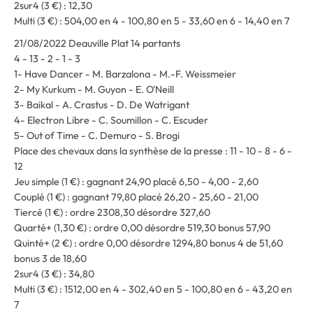
2sur4 (3 €) : 12,30
Multi (3 €) : 504,00 en 4 - 100,80 en 5 - 33,60 en 6 - 14,40 en 7
21/08/2022 Deauville Plat 14 partants
4 - 13 - 2 - 1 - 3
1- Have Dancer - M. Barzalona - M.-F. Weissmeier
2- My Kurkum - M. Guyon - E. O'Neill
3- Baikal - A. Crastus - D. De Watrigant
4- Electron Libre - C. Soumillon - C. Escuder
5- Out of Time - C. Demuro - S. Brogi
Place des chevaux dans la synthèse de la presse : 11 - 10 - 8 - 6 -
12
Jeu simple (1 €) : gagnant 24,90 placé 6,50 - 4,00 - 2,60
Couplé (1 €) : gagnant 79,80 placé 26,20 - 25,60 - 21,00
Tiercé (1 €) : ordre 2308,30 désordre 327,60
Quarté+ (1,30 €) : ordre 0,00 désordre 519,30 bonus 57,90
Quinté+ (2 €) : ordre 0,00 désordre 1294,80 bonus 4 de 51,60
bonus 3 de 18,60
2sur4 (3 €) : 34,80
Multi (3 €) : 1512,00 en 4 - 302,40 en 5 - 100,80 en 6 - 43,20 en
7