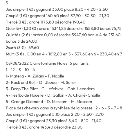
5
Jeu simple (1 €) : gagnant 35,00 placé 8,20 - 4,20 - 2,60
Couplé (1 €) : gagnant 160,40 placé 37,90 - 30,30 - 21,30
Tiercé (1 €) : ordre 1175,80 désordre 190,40
Quarté+ (1,30 €) : ordre 15341,25 désordre 1558,80 bonus 75,75
Quinté+ (2 €) : ordre 0,00 désordre 5947,60 bonus 4 de 231,60
bonus 3 de 24,00
2sur4 (3 €) : 69,60
Multi (3 €) : 0,00 en 4 - 1612,80 en 5 - 537,60 en 6 - 230,40 en 7
08/08/2022 Clairefontaine Haies 16 partants
1 - 12 - 3 - 10 - 4
1- Matera - A. Zuliani - F. Nicolle
2- Rock and Roll - D. Ubeda - M. Seror
3- Drop The Pilot - C. Lefebvre - Gab. Leenders
4- Ilestbo de Houelle - D. Gallon - A. Chaillé-Chaillé
5- Orange Diamond - D. Mescam - M. Mescam
Place des chevaux dans la synthèse de la presse : 2 - 6 - 3 - 7 - 8
Jeu simple (1 €) : gagnant 5,10 placé 2,20 - 2,60 - 2,70
Couplé (1 €) : gagnant 23,30 placé 8,40 - 8,10 - 11,40
Tiercé (1 €) : ordre 143,40 désordre 23,80