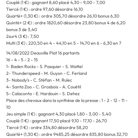
Couplé (1 €) : gagnant 8,60 placé 4,30 - 9,00 - 7,00
Tiercé (1 €) : ordre 97,60 désordre 16,10
Quarté+ (1,30 €) : ordre 305,70 désordre 26,10 bonus 6,30
Quinté+ (2 €) : ordre 1820,60 désordre 23,80 bonus 4 de 6,20
bonus 3 de 3,40
2sur4 (3 €) : 7,50
Multi (3 €) : 220,50 en 4 - 44,10 en 5 - 14,70 en 6 - 6,30 en 7
14/08/2022 Deauville Plat 16 partants
16 - 4 - 5 - 2 - 15
1- Baden Rocks - S. Pasquier - S. Wattel
2- Thunderspeed - M. Guyon - C. Ferland
3- Nobody's - C. Stéfan - M. Rulec
4- Santa Zoo - C. Grosbois - A. Couétil
5- Calaconta - E. Hardouin - S. Dehez
Place des chevaux dans la synthèse de la presse : 1 - 2 - 12 - 11 -
10
Jeu simple (1 €) : gagnant 4,30 placé 1,80 - 3,00 - 5,40
Couplé (1 €) : gagnant 17,50 placé 9,10 - 17,10 - 26,70
Tiercé (1 €) : ordre 334,80 désordre 58,20
Quarté+ (1,30 €) : ordre 9485,25 désordre 835,80 bonus 32,70