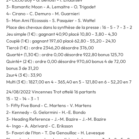
2- Ciccio Boy - G. Benoist - I. Endaltsev
3- Romantic Moon - A. Lemaitre - O. Trigodet
4- Cirano - C. Demuro - M. Guarnieri
5- Mon Ami l'Ecossais - S. Pasquier - S. Wattel
Place des chevaux dans la synthèse de la presse : 16 - 5 - 7 - 3 - 2
Jeu simple (1 €) : gagnant 40,90 placé 10,80 - 3,80 - 4,30
Couplé (1 €) : gagnant 197,60 placé 62,80 - 55,20 - 24,10
Tiercé (1 €) : ordre 2346,20 désordre 376,00
Quarté+ (1,30 €) : ordre 0,00 désordre 922,80 bonus 125,70
Quinté+ (2 €) : ordre 0,00 désordre 970,60 bonus 4 de 72,00
bonus 3 de 31,20
2sur4 (3 €) : 33,90
Multi (3 €) : 1827,00 en 4 - 365,40 en 5 - 121,80 en 6 - 52,20 en 7
24/08/2022 Vincennes Trot attelé 16 partants
15 - 12 - 14 - 3 - 1
1- Fifty Five Bond - C. Martens - V. Martens
2- Kennedy - G. Gelormini - H.-E. Bondo
3- Heading Reference - J.-M. Bazire - J.-M. Bazire
4- Ingo - A. Abrivard - C. Eriksson
5- Favori de l'Iton - T. De Genouillac - H. Levesque