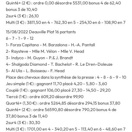
Quinté+ (2 €) : ordre 0,00 désordre 5531,00 bonus 4 de 62,40
bonus 3 de 10,40
2sur4 (3 €) : 26,10
Multi (3 €) : 3811,50 en 4 - 762,30 en 5 - 254,10 en 6 - 108,90 en 7
15/08/2022 Deauville Plat 16 partants
6 - 7 - 1 - 9 - 12
1- Forza Capitano - M. Barzalona - H.-A. Pantall
2- Raysteve - Mlle M. Vélon - Mlle V. Head
3- Indyco - M. Guyon - P.& J. Brandt
4- Shalgoda Diamond - T. Bachelot - R. Le Dren-Doleuze
5- Al Ula - L. Boisseau - F. Head
Place des chevaux dans la synthèse de la presse : 4 - 8 - 6 - 9 - 10
Jeu simple (1 €) : gagnant 11,70 placé 4,20 - 5,80 - 3,60
Couplé (1 €) : gagnant 106,00 placé 27,30 - 14,50 - 29,20
Tiercé (1 €) : ordre 609,20 désordre 99,90
Quarté+ (1,30 €) : ordre 5264,85 désordre 294,15 bonus 37,80
Quinté+ (2 €) : ordre 56590,80 désordre 790,20 bonus 4 de
37,80 bonus 3 de 11,40
2sur4 (3 €) : 30,30
Multi (3 €) : 1701,00 en 4 - 340,20 en 5 - 113,40 en 6 - 48,60 en 7