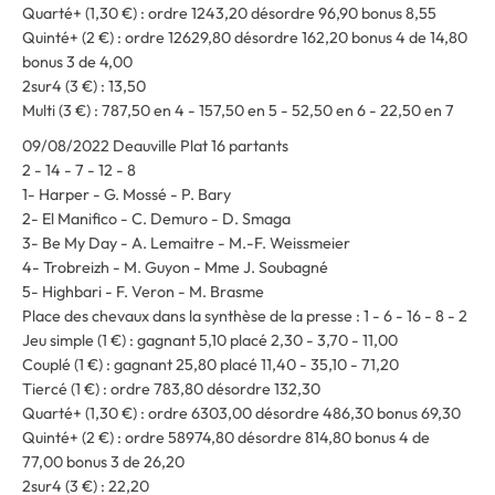
Quarté+ (1,30 €) : ordre 1243,20 désordre 96,90 bonus 8,55
Quinté+ (2 €) : ordre 12629,80 désordre 162,20 bonus 4 de 14,80
bonus 3 de 4,00
2sur4 (3 €) : 13,50
Multi (3 €) : 787,50 en 4 - 157,50 en 5 - 52,50 en 6 - 22,50 en 7
09/08/2022 Deauville Plat 16 partants
2 - 14 - 7 - 12 - 8
1- Harper - G. Mossé - P. Bary
2- El Manifico - C. Demuro - D. Smaga
3- Be My Day - A. Lemaitre - M.-F. Weissmeier
4- Trobreizh - M. Guyon - Mme J. Soubagné
5- Highbari - F. Veron - M. Brasme
Place des chevaux dans la synthèse de la presse : 1 - 6 - 16 - 8 - 2
Jeu simple (1 €) : gagnant 5,10 placé 2,30 - 3,70 - 11,00
Couplé (1 €) : gagnant 25,80 placé 11,40 - 35,10 - 71,20
Tiercé (1 €) : ordre 783,80 désordre 132,30
Quarté+ (1,30 €) : ordre 6303,00 désordre 486,30 bonus 69,30
Quinté+ (2 €) : ordre 58974,80 désordre 814,80 bonus 4 de
77,00 bonus 3 de 26,20
2sur4 (3 €) : 22,20