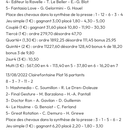
4- Editeur la Ravelle - T. Le Beller - E.-G. Blot
5- Fantasia Love - G. Gelormini - G. Houel
Place des chevaux dans la synthèse de la presse : 1 - 12 - 6 - 3 - 4
Jeu simple (1 €) : gagnant 3,00 placé 1,80 - 4,30 - 5,00
Couplé (1 €) : gagnant 31,60 placé 10,80 - 11,90 - 30,30
Tiercé (1 €) : ordre 279,70 désordre 47,70
Quarté+ (1,30 €) : ordre 1892,25 désordre 111,45 bonus 25,95
Quinté+ (2 €) : ordre 11227,60 désordre 128,40 bonus 4 de 18,20
bonus 3 de 9,80
2sur4 (3 €) : 10,50
Multi (3 €) : 567,00 en 4 - 113,40 en 5 - 37,80 en 6 - 16,20 en 7
13/08/2022 Clairefontaine Plat 16 partants
8 - 3 - 7 - 11 - 2
1- Mashmedia - C. Soumillon - R. Le Dren-Doleuze
2- Final Gesture - M. Barzalona - H.-A. Pantall
3- Doctor Ron - A. Gavilan - D. Guillemin
4- Le Houlme - G. Benoist - C. Ferland
5- Great Rotation - C. Demuro - H. Grewe
Place des chevaux dans la synthèse de la presse : 3 - 1 - 5 - 6 - 2
Jeu simple (1 €) : gagnant 6,20 placé 2,20 - 1,80 - 3,10