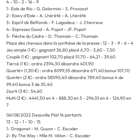
4 - 10 - 2 - 16 - 9
1- Eole de Rio - G. Gelormini - S. Provoost
2- Eawy d'Eole - A. Lhérété - A. Lhérété
3- Esprit de Belfonds - F. Lagadeuc - J. Chevreux
4- Expresso Good - A. Popot - JF. Popot
5- Flèche du Cèdre - D. Thomain - C. Thomain
Place des chevaux dans la synthèse de la presse : 12 - 3 - 9 - 6 - 4
Jeu simple (1 €) : gagnant 36,80 placé 6,70 - 3,60 - 7,50
Couplé (1 €) : gagnant 102,70 placé 51,70 - 64,21 - 39,60
Tiercé (1 €) : ordre 2394,30 désordre 401,90
Quarté+ (1,30 €) : ordre 8099,55 désordre 671,40 bonus 107,70
Quinté+ (2 €) : ordre 58590,40 désordre 789,40 bonus 4 de
99,40 bonus 3 de 35,40
2sur4 (3 €) : 54,60
Multi (3 €) : 4441,50 en 4 - 888,30 en 5 - 296,10 en 6 - 126,90 en
7
06/08/2022 Deauville Plat 16 partants
13 - 12 - 1 - 10 - 15
1- Dragonet - M. Guyon - C. Escuder
2- By The Way - Mlle M. Vélon - C. Escuder