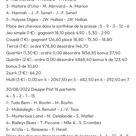
3- Histoire d'Una - M. Abrivard - A. Marion
4- Hannah - J.-F. Senet - J.-F. Senet
5- Hulysse Digeo - JW. Hallais - JW. Hallais
Place des chevaux dans la synthèse de la presse : 5 - 9 - 3 - 12 - 6
Jeu simple (1 €) : gagnant 18,10 placé 4,90 - 5,30 - 2,90
Couplé (1 €) : gagnant 126,60 placé 18,80 - 15,50 - 18,80
Tiercé (1 €) : ordre 978,80 désordre 146,70
Quarté+ (1,30 €) : ordre 0,00 désordre 1856,85 bonus 37,50
Quinté+ (2 €) : ordre 0,00 désordre 4868,40 bonus 4 de 123,40
bonus 3 de 10,60
2sur4 (3 €) : 64,20
Multi (3 €) : 0,00 en 4 - 2047,50 en 5 - 682,50 en 6 - 292,50 en 7
30/08/2022 Dieppe Plat 16 partants
4 - 5 - 2 - 1 - 15
1- Tudo Bem - H. Boutin - M. Boutin
2- Mubaalegh - G. Benoist - J.-V. Toux
3- Mysterious Land - M. Delalande - S. Wattel
4- Baileys Blues - T. Piccone - Mlle A.-S. Crombez
5- Al Ula - L. Boisseau - F. Head