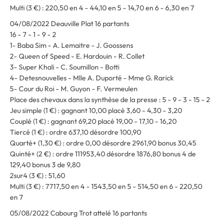
Multi (3 €) : 220,50 en 4 - 44,10 en 5 - 14,70 en 6 - 6,30 en 7
04/08/2022 Deauville Plat 16 partants
16 - 7 - 1 - 9 - 2
1- Baba Sim - A. Lemaitre - J. Goossens
2- Queen of Speed - E. Hardouin - R. Collet
3- Super Khali - C. Soumillon - Botti
4- Detesnouvelles - Mlle A. Duporté - Mme G. Rarick
5- Cour du Roi - M. Guyon - F. Vermeulen
Place des chevaux dans la synthèse de la presse : 5 - 9 - 3 - 15 - 2
Jeu simple (1 €) : gagnant 10,00 placé 3,60 - 4,30 - 3,20
Couplé (1 €) : gagnant 69,20 placé 19,00 - 17,10 - 16,20
Tiercé (1 €) : ordre 637,10 désordre 100,90
Quarté+ (1,30 €) : ordre 0,00 désordre 2961,90 bonus 30,45
Quinté+ (2 €) : ordre 111953,40 désordre 1876,80 bonus 4 de
129,40 bonus 3 de 9,80
2sur4 (3 €) : 51,60
Multi (3 €) : 7717,50 en 4 - 1543,50 en 5 - 514,50 en 6 - 220,50
en 7
05/08/2022 Cabourg Trot attelé 16 partants