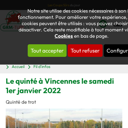
Les Coups Sûrs
du jour
Notre site utilise des cookies nécessaires à son
fonctionnement. Pour améliorer votre expérience, 
cookies peuvent être utilisés : vous pouvez choisir
désactiver. Cela reste modifiable à tout moment via
Mon
Cookies
en bas de page.
compte
Tout accepter
Tout refuser
Configur
Panier
Accueil
Fil d'infos
Le quinté à Vincennes le samedi
1er janvier 2022
Quinté de trot