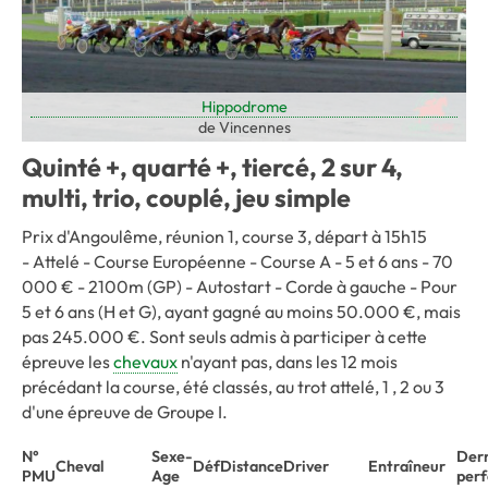
Hippodrome
de Vincennes
Quinté +, quarté +, tiercé, 2 sur 4,
multi, trio, couplé, jeu simple
Prix d'Angoulême, réunion 1, course 3, départ à 15h15
-
Attelé - Course Européenne - Course A - 5 et 6 ans -
70
000 € -
2100m (GP)
-
Autostart
-
Corde à gauche -
Pour
5 et 6 ans (H et G), ayant gagné au moins 50.000 €, mais
pas 245.000 €. Sont seuls admis à participer à cette
épreuve les
chevaux
n'ayant pas, dans les 12 mois
précédant la course, été classés, au trot attelé, 1 , 2 ou 3
d'une épreuve de Groupe I.
N°
Sexe-
Dern
Cheval
Déf
Distance
Driver
Entraîneur
PMU
Age
per