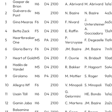
Gaspar de
1
H6
D4
2100
A. Abrivard
M. Abrivard
1a1a
Brion
Guévara du
2
M6
2100
N. Bazire
N. Bazire
4a3
Pont
J.
3
Gina Mearas
F6
D4
2100
F. Nivard
6a3
Untersteiner
A.
4
Betta Zack
F5
D4
2100
E. Raffin
13a
Gocciadoro
Heartbreaker
P.
5
M5
PA
2100
F. Degezelle
11a9
One
Vercruysse
6
Gloria Berry
F6
D4
2100
JM. Bazire
JM. Bazire
7m1
7
Heart of Gold
M5
D4
2100
F. Ouvrie
N. Bridault
10a
Hadès de
8
M5
D4
2100
R. Bakker
P. Hagoort
5a4
Vandel
9
Girolamo
M6
P4
2100
M. Mottier
S. Roger
9a9
10
Allegra Wf
F6
2100
V. Minopoli
S. Minopoli
11a
G.
11
Usain Töll
H6
D4
2100
HE. Bondo
1a1
Gelormini
12
Gamin Jaba
H6
2100
C. Martens
JM. Bazire
2a2
Balsamine