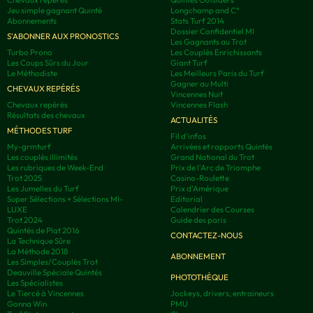
Jeu simple gagnant Quinté
Longchamp and C°
Abonnements
Stats Turf 2014
Dossier Confidentiel MI
S'ABONNER AUX PRONOSTICS
Les Gagnants au Trot
Turbo Prono
Les Couplés Enrichissants
Les Coups Sûrs du Jour
Giant Turf
Le Méthodiste
Les Meilleurs Paris du Turf
Gagner au Multi
CHEVAUX REPÉRÉS
Vincennes Nuit
Chevaux repérés
Vincennes Flash
Résultats des chevaux
ACTUALITÉS
MÉTHODES TURF
Fil d'infos
My-grmturf
Arrivées et rapports Quintés
Les couplés illimités
Grand National du Trot
Les rubriques de Week-End
Prix de l'Arc de Triomphe
Trot 2025
Casino-Roulette
Les Jumelles du Turf
Prix d'Amérique
Super Sélections + Sélections MI-
Editorial
LUXE
Calendrier des Courses
Trot 2024
Guide des paris
Quintés de Plat 2016
CONTACTEZ-NOUS
La Technique Sûre
La Méthode 2018
ABONNEMENT
Les Simples/Couplés Trot
Deauville Spéciale Quintés
PHOTOTHÈQUE
Les Spécialistes
Le Tiercé à Vincennes
Jockeys, drivers, entraineurs
Gonna Win
PMU