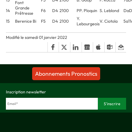
13
F5
D4
2100
B. Goop
F. Rocca
7aD
Font
Grande
14
F6
D4
2100
PP. Ploquin
S. Leblond
DaD
Prêtresse
Y.
15
Berenice Bi
F5
D4
2100
V. Ciotola
5a1
Lebourgeois
Modifié le samedi 01 janvier 2022
Abonnements Pronostics
Inscription newsletter