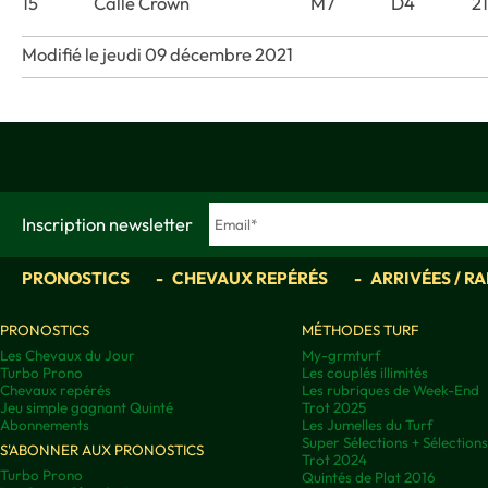
15
Calle Crown
M7
D4
2
Modifié le jeudi 09 décembre 2021
Inscription newsletter
PRONOSTICS
CHEVAUX REPÉRÉS
ARRIVÉES / R
PRONOSTICS
MÉTHODES TURF
Les Chevaux du Jour
My-grmturf
Turbo Prono
Les couplés illimités
Chevaux repérés
Les rubriques de Week-End
Jeu simple gagnant Quinté
Trot 2025
Abonnements
Les Jumelles du Turf
Super Sélections + Sélectio
S'ABONNER AUX PRONOSTICS
Trot 2024
Turbo Prono
Quintés de Plat 2016