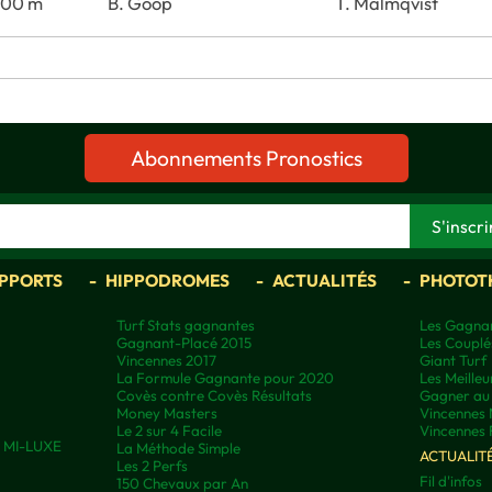
100 m
B. Goop
T. Malmqvist
Abonnements Pronostics
APPORTS
HIPPODROMES
ACTUALITÉS
PHOTOT
Turf Stats gagnantes
Les Gagnan
Gagnant-Placé 2015
Les Couplé
Vincennes 2017
Giant Turf
La Formule Gagnante pour 2020
Les Meilleu
Covès contre Covès Résultats
Gagner au 
Money Masters
Vincennes 
Le 2 sur 4 Facile
Vincennes 
ns MI-LUXE
La Méthode Simple
ACTUALIT
Les 2 Perfs
Fil d'infos
150 Chevaux par An