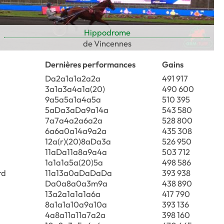
Hippodrome
de Vincennes
Dernières performances
Gains
Da2a1a1a2a2a
491 917
3a1a3a4a1a(20)
490 600
9a5a5a1a4a5a
510 395
5aDa3aDa9a14a
543 580
7a7a4a2a6a2a
528 800
6a6a0a14a9a2a
435 308
12a(r)(20)8aDa3a
526 950
11aDa11a8a9a4a
503 712
1a1a1a5a(20)5a
498 586
rd
11a13a0aDaDaDa
393 938
Da0a8a0a3m9a
438 890
13a2a1a1a1a6a
417 790
8a1a1a10a9a10a
393 136
4a8a11a11a7a2a
398 160