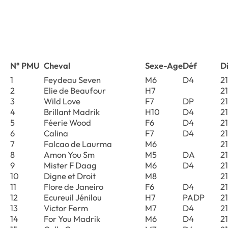
N° PMU
Cheval
Sexe-Age
Déf
D
1
Feydeau Seven
M6
D4
2
2
Elie de Beaufour
H7
2
3
Wild Love
F7
DP
2
4
Brillant Madrik
H10
D4
2
5
Féerie Wood
F6
D4
2
6
Calina
F7
D4
2
7
Falcao de Laurma
M6
2
8
Amon You Sm
M5
DA
2
9
Mister F Daag
M6
D4
2
10
Digne et Droit
M8
2
11
Flore de Janeiro
F6
D4
2
12
Ecureuil Jénilou
H7
PADP
2
13
Victor Ferm
M7
D4
2
14
For You Madrik
M6
D4
2