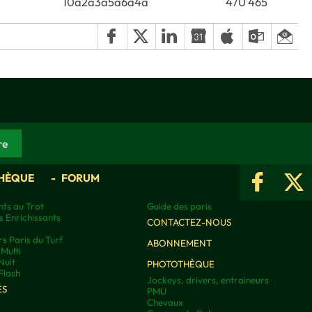
10a2a3a5a6a4a
470 465
HÈQUE
FORUM
ts au Trot
Guide des paris
s Enrichissants
CONTACTEZ-NOUS
rs Paris du Turf
ABONNEMENT
Multi
Nuit
PHOTOTHÈQUE
Flash
Jockeys, drivers, entraineurs
ÉS
PMU
Chevaux