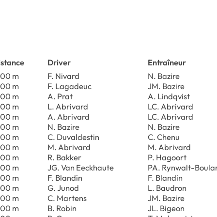
istance
Driver
Entraîneur
100 m
F. Nivard
N. Bazire
100 m
F. Lagadeuc
JM. Bazire
100 m
A. Prat
A. Lindqvist
100 m
L. Abrivard
LC. Abrivard
100 m
A. Abrivard
LC. Abrivard
100 m
N. Bazire
N. Bazire
100 m
C. Duvaldestin
C. Chenu
100 m
M. Abrivard
M. Abrivard
100 m
R. Bakker
P. Hagoort
100 m
JG. Van Eeckhaute
PA. Rynwalt-Boula
100 m
F. Blandin
F. Blandin
100 m
G. Junod
L. Baudron
100 m
C. Martens
JM. Bazire
100 m
B. Robin
JL. Bigeon