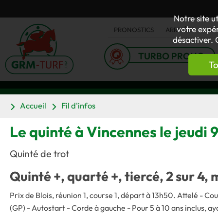
Notre site u
votre expér
PRONOSTICS
ARRIVÉES
AC
désactiver. 
TURBO PRONO
To
Accueil
Fil d'infos
Le quinté à Vincennes le jeudi
Quinté de trot
Quinté +, quarté +, tiercé, 2 sur 4, 
Prix de Blois, réunion 1, course 1, départ à 13h50.
Attelé - Co
(GP)
-
Autostart
-
Corde à gauche -
Pour 5 à 10 ans inclus, 