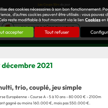
Les Coups Sûrs
du jour
tilise des cookies nécessaires à son bon fonctionnement. P
ience, d’autres cookies peuvent être utilisés : vous pouvez ch
TUS
FORUM
OUVRAGES
GNT
Cela reste modifiable à tout moment via le lien
Cookies
en 
LES COUPS SÛRS DU JOUR
ut accepter
Tout refuser
Configu
 9 décembre 2021
multi, trio, couplé, jeu simple
urse Européenne - Course A - 5 à 10 ans -
80 000 € -
2100m
ayant gagné au moins 160.000 €, mais pas 550.000 €.