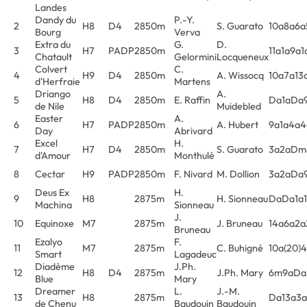
Landes
Dandy du
P.-Y.
2
H8
D4
2850m
S. Guarato
10a8a6a
Bourg
Verva
Extra du
G.
D.
3
H7
PADP
2850m
11a1a9a1
Chatault
Gelormini
Locqueneux
Colvert
C.
4
H9
D4
2850m
A. Wissocq
10a7a13
d'Herfraie
Martens
Driango
A.
5
H8
D4
2850m
E. Raffin
Da1aDa
de Nile
Muidebled
Easter
A.
6
H7
PADP
2850m
A. Hubert
9a1a4a4
Day
Abrivard
Excel
H.
7
H7
D4
2850m
S. Guarato
3a2aDm
d'Amour
Monthulé
8
Cectar
H9
PADP
2850m
F. Nivard
M. Dollion
3a2aDa
Deus Ex
H.
9
H8
2875m
H. Sionneau
DaDa1a1
Machina
Sionneau
J.
10
Equinoxe
M7
2875m
J. Bruneau
14a6a2a
Bruneau
Ezalyo
F.
11
M7
2875m
C. Buhigné
10a(20)
Smart
Lagadeuc
Diadème
J.Ph.
12
H8
D4
2875m
J.Ph. Mary
6m9aDa
Blue
Mary
Dreamer
L.
J.-M.
13
H8
2875m
Da13a3a
de Chenu
Baudouin
Baudouin