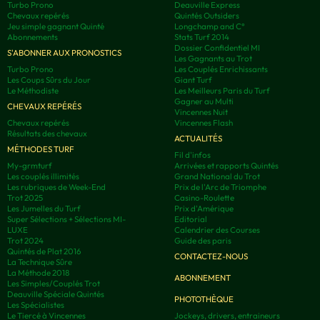
Turbo Prono
Deauville Express
Chevaux repérés
Quintés Outsiders
Jeu simple gagnant Quinté
Longchamp and C°
Abonnements
Stats Turf 2014
Dossier Confidentiel MI
S'ABONNER AUX PRONOSTICS
Les Gagnants au Trot
Turbo Prono
Les Couplés Enrichissants
Les Coups Sûrs du Jour
Giant Turf
Le Méthodiste
Les Meilleurs Paris du Turf
Gagner au Multi
CHEVAUX REPÉRÉS
Vincennes Nuit
Chevaux repérés
Vincennes Flash
Résultats des chevaux
ACTUALITÉS
MÉTHODES TURF
Fil d'infos
My-grmturf
Arrivées et rapports Quintés
Les couplés illimités
Grand National du Trot
Les rubriques de Week-End
Prix de l'Arc de Triomphe
Trot 2025
Casino-Roulette
Les Jumelles du Turf
Prix d'Amérique
Super Sélections + Sélections MI-
Editorial
LUXE
Calendrier des Courses
Trot 2024
Guide des paris
Quintés de Plat 2016
CONTACTEZ-NOUS
La Technique Sûre
La Méthode 2018
ABONNEMENT
Les Simples/Couplés Trot
Deauville Spéciale Quintés
PHOTOTHÈQUE
Les Spécialistes
Le Tiercé à Vincennes
Jockeys, drivers, entraineurs