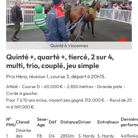
Quinté à Vincennes
Quinté +, quarté +, tiercé, 2 sur 4,
multi, trio, couplé, jeu simple
Prix Héra, réunion 1, course 3, départ à 20h15.
Attelé - Course D - 60.000 € - 2.850 mètres - Grande piste -
Corde à gauche
.
Pour 7 à 10 ans inclus, n'ayant pas gagné 312.000 €. - Recul de 25
m à 169.000 €.
N°
Sexe-
Dernièr
Cheval
Déf
Distance
Driver
Entraîneur
PMU
Age
perform
Désirée
1
des
F8
D4
2850m
S. Hardy
S. Hardy
4a15a4