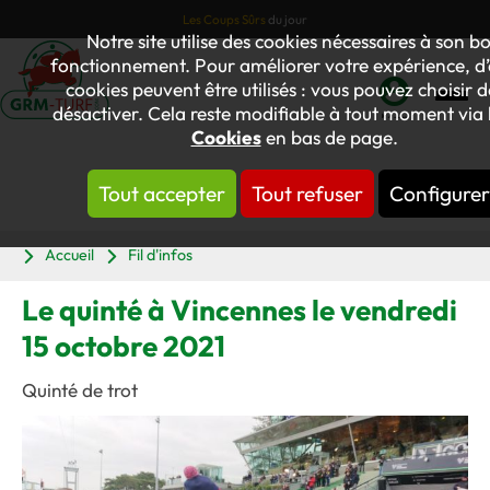
Les Coups Sûrs
du jour
Notre site utilise des cookies nécessaires à son b
fonctionnement. Pour améliorer votre expérience, d’
cookies peuvent être utilisés : vous pouvez choisir d
désactiver. Cela reste modifiable à tout moment via l
Mon
Cookies
en bas de page.
compte
Tout accepter
Tout refuser
Configurer
Panier
Accueil
Fil d'infos
Le quinté à Vincennes le vendredi
15 octobre 2021
Quinté de trot