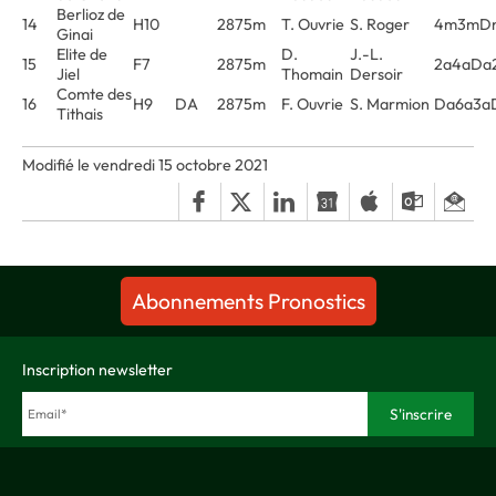
Berlioz de
14
H10
2875m
T. Ouvrie
S. Roger
4m3mDm
Ginai
Elite de
D.
J.-L.
15
F7
2875m
2a4aDa
Jiel
Thomain
Dersoir
Comte des
16
H9
DA
2875m
F. Ouvrie
S. Marmion
Da6a3a
Tithais
Modifié le vendredi 15 octobre 2021
Abonnements Pronostics
Inscription newsletter