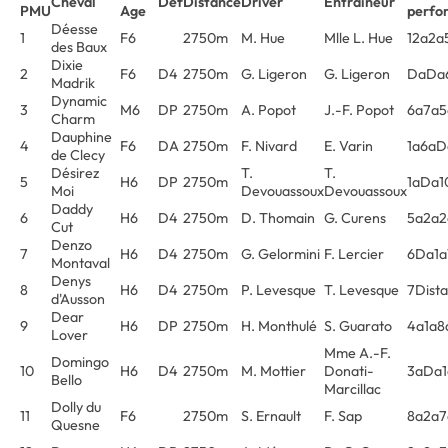
Cheval
Déf
Distance
Driver
Entraîneur
PMU
Age
perfo
Déesse
1
F6
2750m
M. Hue
Mlle L. Hue
12a2a
des Baux
Dixie
2
F6
D4
2750m
G. Ligeron
G. Ligeron
DaDa6
Madrik
Dynamic
3
M6
DP
2750m
A. Popot
J.-F. Popot
6a7a5
Charm
Dauphine
4
F6
DA
2750m
F. Nivard
E. Varin
1a6aD
de Clecy
Désirez
T.
T.
5
H6
DP
2750m
1aDa1
Moi
Devouassoux
Devouassoux
Daddy
6
H6
D4
2750m
D. Thomain
G. Curens
5a2a
Cut
Denzo
7
H6
D4
2750m
G. Gelormini
F. Lercier
6Da1a
Montaval
Denys
8
H6
D4
2750m
P. Levesque
T. Levesque
7Dista
d'Ausson
Dear
9
H6
DP
2750m
H. Monthulé
S. Guarato
4a1a8
Lover
Mme A.-F.
Domingo
10
H6
D4
2750m
M. Mottier
Donati-
3aDa1
Bello
Marcillac
Dolly du
11
F6
2750m
S. Ernault
F. Sap
8a2a7
Quesne