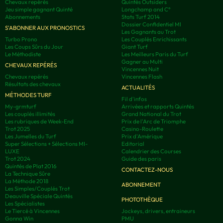
Chevaux repérés
Quintés Outsiders
Jeu simple gagnant Quinté
Longchamp and C°
Abonnements
Stats Turf 2014
Dossier Confidentiel MI
S'ABONNER AUX PRONOSTICS
Les Gagnants au Trot
Turbo Prono
Les Couplés Enrichissants
Les Coups Sûrs du Jour
Giant Turf
Le Méthodiste
Les Meilleurs Paris du Turf
Gagner au Multi
CHEVAUX REPÉRÉS
Vincennes Nuit
Chevaux repérés
Vincennes Flash
Résultats des chevaux
ACTUALITÉS
MÉTHODES TURF
Fil d'infos
My-grmturf
Arrivées et rapports Quintés
Les couplés illimités
Grand National du Trot
Les rubriques de Week-End
Prix de l'Arc de Triomphe
Trot 2025
Casino-Roulette
Les Jumelles du Turf
Prix d'Amérique
Super Sélections + Sélections MI-
Editorial
LUXE
Calendrier des Courses
Trot 2024
Guide des paris
Quintés de Plat 2016
CONTACTEZ-NOUS
La Technique Sûre
La Méthode 2018
ABONNEMENT
Les Simples/Couplés Trot
Deauville Spéciale Quintés
PHOTOTHÈQUE
Les Spécialistes
Le Tiercé à Vincennes
Jockeys, drivers, entraineurs
Gonna Win
PMU