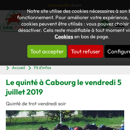
Les Coups Sûrs
du jour
Notre site utilise des cookies nécessaires à son
fonctionnement. Pour améliorer votre expérience, 
cookies peuvent être utilisés : vous pouvez choisir
désactiver. Cela reste modifiable à tout moment via
Mon
Cookies
en bas de page.
compte
Tout accepter
Tout refuser
Configur
Panier
Accueil
Fil d'infos
Le quinté à Cabourg le vendredi 5
juillet 2019
Quinté de trot vendredi soir