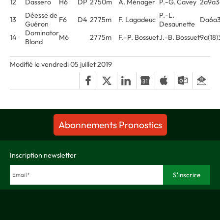
12
Dassero
H6
DP
2750m
A. Ménager
P.-G. Cavey
2a9a3
Déesse de
P.-L.
13
F6
D4
2775m
F. Lagadeuc
Da6a3
Guéron
Desaunette
Dominator
14
M6
2775m
F.-P. Bossuet
J.-B. Bossuet
9a(18
Blond
Modifié le vendredi 05 juillet 2019
Abonnements Pronostics
Inscription newsletter