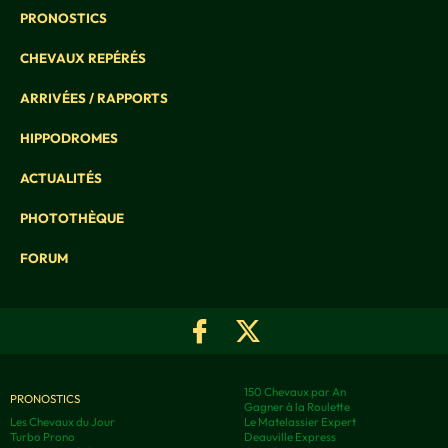
PRONOSTICS
CHEVAUX REPÉRÉS
ARRIVÉES / RAPPORTS
HIPPODROMES
ACTUALITÉS
PHOTOTHÈQUE
FORUM
150 Chevaux par An
PRONOSTICS
Gagner à la Roulette
Les Chevaux du Jour
Le Matelassier Expert
Turbo Prono
Deauville Express