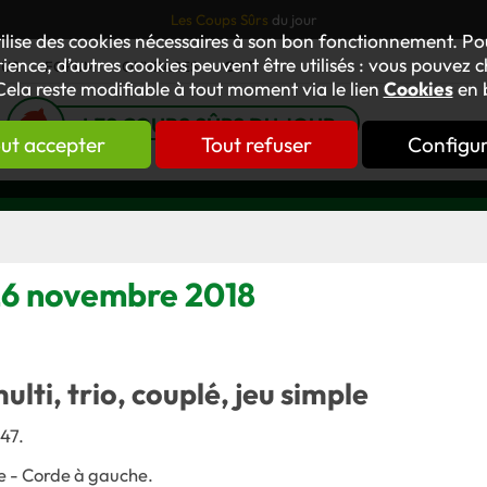
Les Coups Sûrs
du jour
tilise des cookies nécessaires à son bon fonctionnement. P
ience, d’autres cookies peuvent être utilisés : vous pouvez ch
TUS
FORUM
OUVRAGES
GNT
Cela reste modifiable à tout moment via le lien
Cookies
en 
LES COUPS SÛRS DU JOUR
ut accepter
Tout refuser
Configu
 26 novembre 2018
multi, trio, couplé, jeu simple
47.
te - Corde à gauche
.