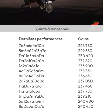
Quinté à Vincennes
Dernières performances
Gains
7a5a6a4a10a
226 780
5m6m12a13a7a
229 380
Da11a3a4aDa
230 420
Da2a10a4a1a
232 820
1a2a1a6a1a
233 900
4aDa3a3a8m
235 530
8aDa4aDaDa
236 630
2a7a0a10a0a
237 050
11aDa7a1a1a
237 450
11a1a1a1a5a
237 780
1mDa7m9aDa
239 210
5a12a7a1a4m
240 400
8aDa3a10a7a
240 450