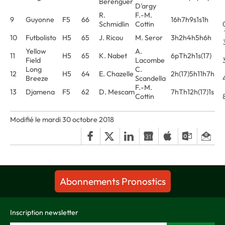
Berenguer
D'argy
R.
F.-M.
9
Guyonne
F5
66
16h7h9s1s1h
Schmidlin
Cottin
10
Futbolisto
H5
65
J. Ricou
M. Seror
3h2h4h5h6h
Yellow
A.
11
H5
65
K. Nabet
6pTh2h1s(17)
Field
Lacombe
Long
C.
12
H5
64
E. Chazelle
2h(17)5h11h7h
Breeze
Scandella
F.-M.
13
Djamena
F5
62
D. Mescam
7hTh12h(17)1s
Cottin
Modifié le mardi 30 octobre 2018
Abonnements Pronostics
Inscription newsletter