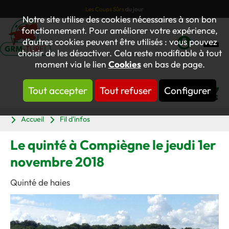
Les Coups Sûrs
du jour
Notre site utilise des cookies nécessaires à son bon
fonctionnement. Pour améliorer votre expérience,
d’autres cookies peuvent être utilisés : vous pouvez
choisir de les désactiver. Cela reste modifiable à tout
Mon
moment via le lien
Cookies
en bas de page.
compte
Tout accepter
Tout refuser
Configurer
Panier
Accueil
Fil d'infos
Le quinté à Compiègne le jeudi 1er
novembre 2018
Quinté de haies