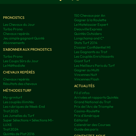
150 Chevaux par An
PRONOSTICS
Gagner à la Roulette
Les Chevaux du Jour
Le Matelassier Expert
Turbo Prono
Deauville Express
Chevaux repérés
Quintés Outsiders
Jeu simple gagnant Quinté
Longchamp and C°
Abonnements
Stats Turf 2014
Dossier Confidentiel MI
S'ABONNER AUX PRONOSTICS
Les Gagnants au Trot
Turbo Prono
Les Couplés Enrichissants
Les Coups Sûrs du Jour
Giant Turf
Le Méthodiste
Les Meilleurs Paris du Turf
Gagner au Multi
CHEVAUX REPÉRÉS
Vincennes Nuit
Chevaux repérés
Vincennes Flash
Résultats des chevaux
ACTUALITÉS
MÉTHODES TURF
Fil d'infos
My-grmturf
Arrivées et rapports Quintés
Les couplés illimités
Grand National du Trot
Les rubriques de Week-End
Prix de l'Arc de Triomphe
Trot 2025
Casino-Roulette
Les Jumelles du Turf
Prix d'Amérique
Super Sélections + Sélections MI-
Editorial
LUXE
Calendrier des Courses
Trot 2024
Guide des paris
Quintés de Plat 2016
CONTACTEZ-NOUS