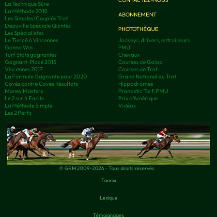
La Technique Sûre
La Méthode 2018
ABONNEMENT
Les Simples/Couplés Trot
Deauville Spéciale Quintés
PHOTOTHÈQUE
Les Spécialistes
Le Tiercé à Vincennes
Jockeys, drivers, entraineurs
Gonna Win
PMU
Turf Stats gagnantes
Chevaux
Gagnant-Placé 2015
Courses de Galop
Vincennes 2017
Courses de Trot
La Formule Gagnante pour 2020
Grand National du Trot
Covès contre Covès Résultats
Hippodromes
Money Masters
Pronostic Turf, PMU
Le 2 sur 4 Facile
Prix d’Amérique
La Méthode Simple
Vidéos
Les 2 Perfs
© GRM 2009-2026 - Tous droits réservés
Taonix
Lexique
Témoignages