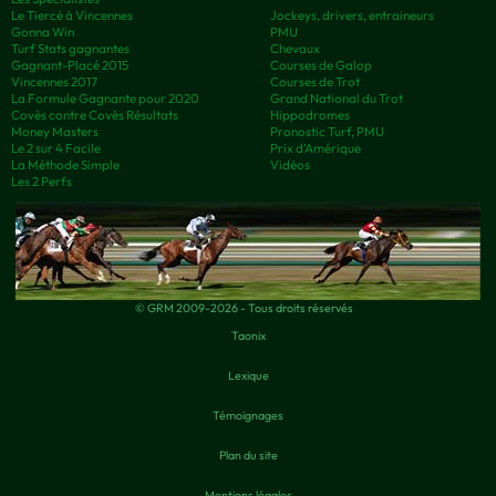
Le Tiercé à Vincennes
Jockeys, drivers, entraineurs
Gonna Win
PMU
Turf Stats gagnantes
Chevaux
Gagnant-Placé 2015
Courses de Galop
Vincennes 2017
Courses de Trot
La Formule Gagnante pour 2020
Grand National du Trot
Covès contre Covès Résultats
Hippodromes
Money Masters
Pronostic Turf, PMU
Le 2 sur 4 Facile
Prix d’Amérique
La Méthode Simple
Vidéos
Les 2 Perfs
© GRM 2009-2026 - Tous droits réservés
Taonix
Lexique
Témoignages
Plan du site
Mentions légales