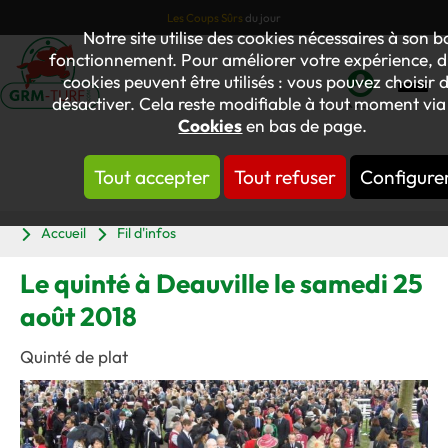
Les Coups Sûrs
du jour
Notre site utilise des cookies nécessaires à son 
fonctionnement. Pour améliorer votre expérience, d
cookies peuvent être utilisés : vous pouvez choisir d
désactiver. Cela reste modifiable à tout moment via 
Mon
Cookies
en bas de page.
compte
Tout accepter
Tout refuser
Configure
Panier
Accueil
Fil d'infos
Le quinté à Deauville le samedi 25
août 2018
Quinté de plat