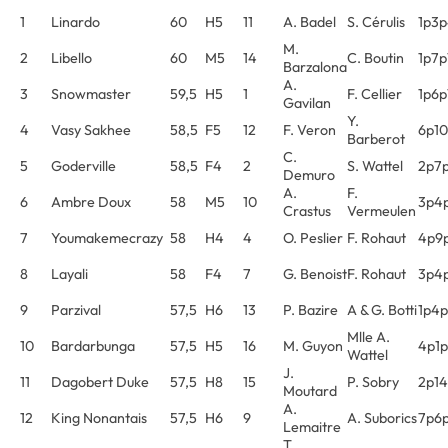
1
Linardo
60
H5
11
A. Badel
S. Cérulis
1p3
M.
2
Libello
60
M5
14
C. Boutin
1p7p
Barzalona
A.
3
Snowmaster
59,5
H5
1
F. Cellier
1p6p
Gavilan
Y.
4
Vasy Sakhee
58,5
F5
12
F. Veron
6p10
Barberot
C.
5
Goderville
58,5
F4
2
S. Wattel
2p7p
Demuro
A.
F.
6
Ambre Doux
58
M5
10
3p4p
Crastus
Vermeulen
7
Youmakemecrazy
58
H4
4
O. Peslier
F. Rohaut
4p9
8
Layali
58
F4
7
G. Benoist
F. Rohaut
3p4p
9
Parzival
57,5
H6
13
P. Bazire
A & G. Botti
1p4p
Mlle A.
10
Bardarbunga
57,5
H5
16
M. Guyon
4p1p
Wattel
J.
11
Dagobert Duke
57,5
H8
15
P. Sobry
2p14
Moutard
A.
12
King Nonantais
57,5
H6
9
A. Suborics
7p6
Lemaitre
T.