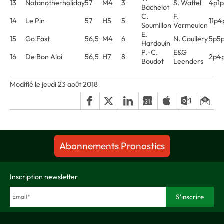
13
Notanotherholiday
57
M4
3
S. Wattel
4p1
Bachelot
C.
F.
14
Le Pin
57
H5
5
11p4
Soumillon
Vermeulen
E.
15
Go Fast
56,5
M4
6
N. Caullery
5p5p
Hardouin
P.-C.
E&G
16
De Bon Aloi
56,5
H7
8
2p4
Boudot
Leenders
Modifié le jeudi 23 août 2018
Abonnements Pronostics
Inscription newsletter