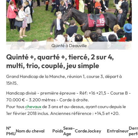
Quinté à Deauville
Quinté +, quarté +, tiercé, 2 sur 4,
multi, trio, couplé, jeu simple
Grand Handicap de la Manche, réunion 1, course 3, départ à
15h15.
Handicap divisé - première épreuve - Réf: +16 +21,5 - Course B -
70.000 € - 3.200 mètres - Corde à droite.
Pour tous
chevaux
de 3 ans et au-dessus, ayant couru depuis le
1er février 2018 inclus. Anciennes référence : +14,5 et +20.
N°
Sexe-
Dern
Nom du cheval
Poids
Corde
Jockey
Entraîneur
PMU
Age
per