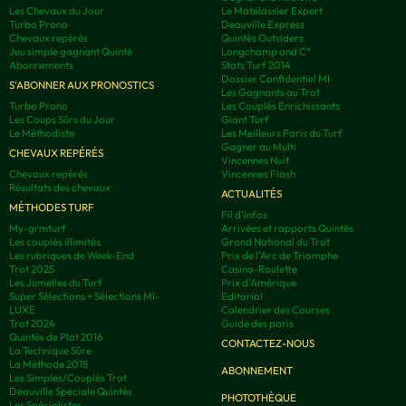
Les Chevaux du Jour
Le Matelassier Expert
Turbo Prono
Deauville Express
Chevaux repérés
Quintés Outsiders
Jeu simple gagnant Quinté
Longchamp and C°
Abonnements
Stats Turf 2014
Dossier Confidentiel MI
S'ABONNER AUX PRONOSTICS
Les Gagnants au Trot
Turbo Prono
Les Couplés Enrichissants
Les Coups Sûrs du Jour
Giant Turf
Le Méthodiste
Les Meilleurs Paris du Turf
Gagner au Multi
CHEVAUX REPÉRÉS
Vincennes Nuit
Chevaux repérés
Vincennes Flash
Résultats des chevaux
ACTUALITÉS
MÉTHODES TURF
Fil d'infos
My-grmturf
Arrivées et rapports Quintés
Les couplés illimités
Grand National du Trot
Les rubriques de Week-End
Prix de l'Arc de Triomphe
Trot 2025
Casino-Roulette
Les Jumelles du Turf
Prix d'Amérique
Super Sélections + Sélections MI-
Editorial
LUXE
Calendrier des Courses
Trot 2024
Guide des paris
Quintés de Plat 2016
CONTACTEZ-NOUS
La Technique Sûre
La Méthode 2018
ABONNEMENT
Les Simples/Couplés Trot
Deauville Spéciale Quintés
PHOTOTHÈQUE
Les Spécialistes