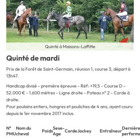
Quinté à Maisons-Laffitte
Quinté de mardi
Prix de la Forêt de Saint-Germain, réunion 1, course 3, départ à
13h47.
Handicap divisé - première épreuve - Réf: +19,5 - Course D -
52.000 € - 1.600 mètres - Ligne droite - Poteau n° 2 - Corde à
droite.
Pour poulains entiers, hongres et pouliches de 4 ans, ayant couru
depuis le 1er novembre 2017 inclus.
N°
Nom du
Sexe-
Dernière
Poids
Corde
Jockey
Entraîneur
PMU
cheval
Age
perform