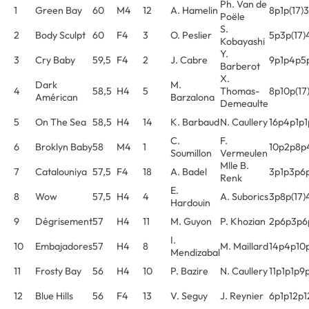
Ph. Van de
1
Green Bay
60
M4
12
A. Hamelin
8p1p(17)
Poële
S.
2
Body Sculpt
60
F4
3
O. Peslier
5p3p(17)
Kobayashi
Y.
3
Cry Baby
59,5
F4
2
J. Cabre
9p1p4p5
Barberot
X.
Dark
M.
4
58,5
H4
5
Thomas-
8p10p(17
Américan
Barzalona
Demeaulte
5
On The Sea
58,5
H4
14
K. Barbaud
N. Caullery
16p4p1p1
C.
F.
6
Broklyn Baby
58
M4
1
10p2p8p
Soumillon
Vermeulen
Mlle B.
7
Catalouniya
57,5
F4
18
A. Badel
3p1p3p6p
Renk
E.
8
Wow
57,5
H4
4
A. Suborics
3p8p(17)
Hardouin
9
Dégrisement
57
H4
11
M. Guyon
P. Khozian
2p6p3p6p
I.
10
Embajadores
57
H4
8
M. Maillard
14p4p10p
Mendizabal
11
Frosty Bay
56
H4
10
P. Bazire
N. Caullery
11p1p1p9
12
Blue Hills
56
F4
13
V. Seguy
J. Reynier
6p1p12p1