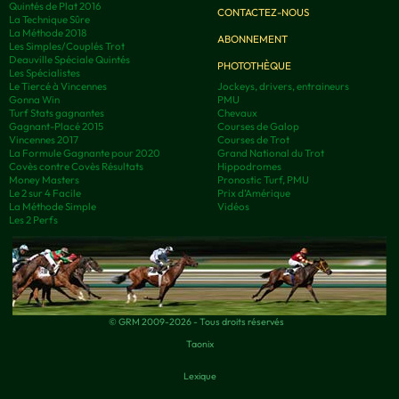
Quintés de Plat 2016
CONTACTEZ-NOUS
La Technique Sûre
La Méthode 2018
ABONNEMENT
Les Simples/Couplés Trot
Deauville Spéciale Quintés
PHOTOTHÈQUE
Les Spécialistes
Le Tiercé à Vincennes
Jockeys, drivers, entraineurs
Gonna Win
PMU
Turf Stats gagnantes
Chevaux
Gagnant-Placé 2015
Courses de Galop
Vincennes 2017
Courses de Trot
La Formule Gagnante pour 2020
Grand National du Trot
Covès contre Covès Résultats
Hippodromes
Money Masters
Pronostic Turf, PMU
Le 2 sur 4 Facile
Prix d’Amérique
La Méthode Simple
Vidéos
Les 2 Perfs
© GRM 2009-2026 - Tous droits réservés
Taonix
Lexique