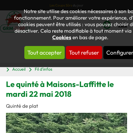
Les Coups Sûrs
du jour
Notre site utilise des cookies nécessaires à son b
fonctionnement. Pour améliorer votre expérience, d’
cookies peuvent être utilisés : vous pouvez choisir d
désactiver. Cela reste modifiable à tout moment via l
Mon
Cookies
en bas de page.
compte
Tout accepter
Tout refuser
Configure
Panier
Accueil
Fil d'infos
Le quinté à Maisons-Laffitte le
mardi 22 mai 2018
Quinté de plat