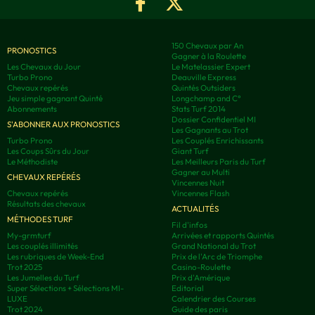
150 Chevaux par An
PRONOSTICS
Gagner à la Roulette
Les Chevaux du Jour
Le Matelassier Expert
Turbo Prono
Deauville Express
Chevaux repérés
Quintés Outsiders
Jeu simple gagnant Quinté
Longchamp and C°
Abonnements
Stats Turf 2014
Dossier Confidentiel MI
S'ABONNER AUX PRONOSTICS
Les Gagnants au Trot
Turbo Prono
Les Couplés Enrichissants
Les Coups Sûrs du Jour
Giant Turf
Le Méthodiste
Les Meilleurs Paris du Turf
Gagner au Multi
CHEVAUX REPÉRÉS
Vincennes Nuit
Chevaux repérés
Vincennes Flash
Résultats des chevaux
ACTUALITÉS
MÉTHODES TURF
Fil d'infos
My-grmturf
Arrivées et rapports Quintés
Les couplés illimités
Grand National du Trot
Les rubriques de Week-End
Prix de l'Arc de Triomphe
Trot 2025
Casino-Roulette
Les Jumelles du Turf
Prix d'Amérique
Super Sélections + Sélections MI-
Editorial
LUXE
Calendrier des Courses
Trot 2024
Guide des paris