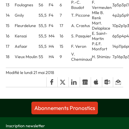
P.-C.
F.
13
Foulognes
56
F4
6
3p5p3p(1
Boudot
Vermeulen
Mlle B.
14
Gnily
55,5
F4
7
T. Piccone
4p2p5p9
Renk
Mart.
15
Fleurdelune
55,5
F4
17
A. Crastus
10p2p1p3
Delaplace
E. Saint-
16
Kensai
55,5
M4
16
S. Pasquier
6p5p4p4p
Martin
P.& F.
17
Asfaar
55,5
H4
15
F. Veron
14p11p6p(
Monfort
V.
18
Vieux Moulin
55
H4
9
H. Shimizu
7p16p3p
Cheminaud
Modifié le lundi 21 mai 2018
Abonnements Pronostics
Inscription newsletter