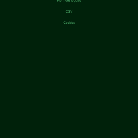
Mentions légales
CGV
Cookies