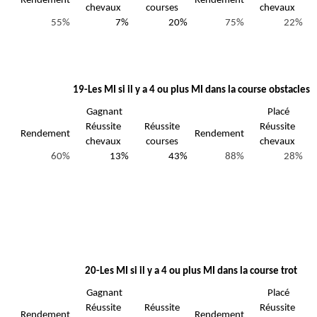
Rendement
Rendement
chevaux
courses
chevaux
55%
7%
20%
75%
22%
19-Les MI si il y a 4 ou plus MI dans la course obstacles
Gagnant
Placé
Réussite
Réussite
Réussite
Rendement
Rendement
chevaux
courses
chevaux
60%
13%
43%
88%
28%
20-Les MI si il y a 4 ou plus MI dans la course trot
Gagnant
Placé
Réussite
Réussite
Réussite
Rendement
Rendement