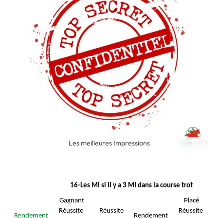
Les meilleures Impressions
16-Les MI si il y a 3 MI dans la course trot
Gagnant
Placé
Réussite
Réussite
Réussite
Rendement
Rendement