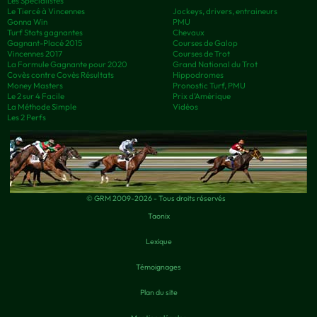
Les Spécialistes
Le Tiercé à Vincennes
Jockeys, drivers, entraineurs
Gonna Win
PMU
Turf Stats gagnantes
Chevaux
Gagnant-Placé 2015
Courses de Galop
Vincennes 2017
Courses de Trot
La Formule Gagnante pour 2020
Grand National du Trot
Covès contre Covès Résultats
Hippodromes
Money Masters
Pronostic Turf, PMU
Le 2 sur 4 Facile
Prix d’Amérique
La Méthode Simple
Vidéos
Les 2 Perfs
© GRM 2009-2026 - Tous droits réservés
Taonix
Lexique
Témoignages
Plan du site