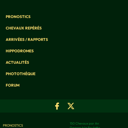
PRONOSTICS
CHEVAUX REPÉRÉS
ARRIVÉES / RAPPORTS
HIPPODROMES
ACTUALITÉS
PHOTOTHÈQUE
FORUM
150 Chevaux par An
PRONOSTICS
Gagner à la Roulette