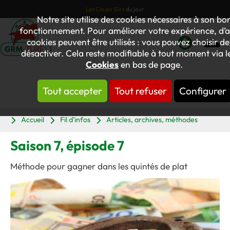
Les Coups Sûrs
du jour
Notre site utilise des cookies nécessaires à son bo
fonctionnement. Pour améliorer votre expérience, d’a
cookies peuvent être utilisés : vous pouvez choisir de
désactiver. Cela reste modifiable à tout moment via le
Mon
Cookies
en bas de page.
compte
Tout accepter
Tout refuser
Configurer
Panier
Accueil
Fil d'infos
Articles, archives, méthodes
Saison 7, épisode 7
Méthode pour gagner dans les quintés de plat