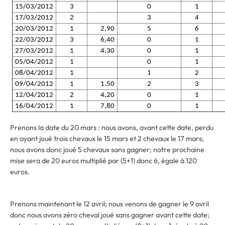
15/03/2012
3
0
1
17/03/2012
2
3
4
20/03/2012
1
2,90
5
6
22/03/2012
3
6,40
0
1
27/03/2012
1
4,30
0
1
05/04/2012
1
0
1
08/04/2012
1
1
2
09/04/2012
1
1.50
2
3
12/04/2012
2
4,20
0
1
16/04/2012
1
7,80
0
1
Prenons la date du 20 mars : nous avons, avant cette date, perdu
en ayant joué trois chevaux le 15 mars et 2 chevaux le 17 mars;
nous avons donc joué 5 chevaux sans gagner; notre prochaine
mise sera de 20 euros multiplié par (5+1) donc 6, égale à 120
euros.
Prenons maintenant le 12 avril; nous venons de gagner le 9 avril
donc nous avons zéro cheval joué sans gagner avant cette date;