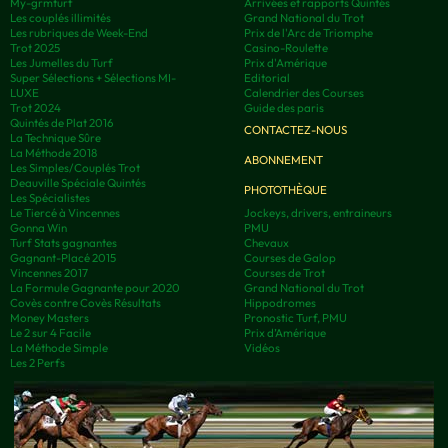
My-grmturf
Arrivées et rapports Quintés
Les couplés illimités
Grand National du Trot
Les rubriques de Week-End
Prix de l'Arc de Triomphe
Trot 2025
Casino-Roulette
Les Jumelles du Turf
Prix d'Amérique
Super Sélections + Sélections MI-
Editorial
LUXE
Calendrier des Courses
Trot 2024
Guide des paris
Quintés de Plat 2016
CONTACTEZ-NOUS
La Technique Sûre
La Méthode 2018
ABONNEMENT
Les Simples/Couplés Trot
Deauville Spéciale Quintés
PHOTOTHÈQUE
Les Spécialistes
Le Tiercé à Vincennes
Jockeys, drivers, entraineurs
Gonna Win
PMU
Turf Stats gagnantes
Chevaux
Gagnant-Placé 2015
Courses de Galop
Vincennes 2017
Courses de Trot
La Formule Gagnante pour 2020
Grand National du Trot
Covès contre Covès Résultats
Hippodromes
Money Masters
Pronostic Turf, PMU
Le 2 sur 4 Facile
Prix d’Amérique
La Méthode Simple
Vidéos
Les 2 Perfs