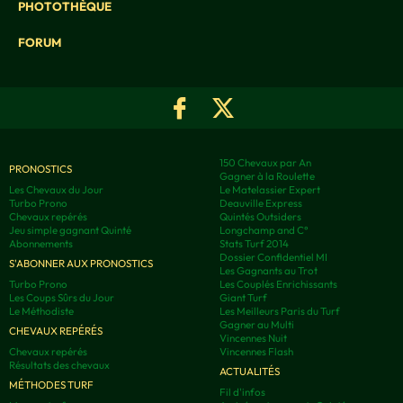
PHOTOTHÈQUE
FORUM
150 Chevaux par An
PRONOSTICS
Gagner à la Roulette
Les Chevaux du Jour
Le Matelassier Expert
Turbo Prono
Deauville Express
Chevaux repérés
Quintés Outsiders
Jeu simple gagnant Quinté
Longchamp and C°
Abonnements
Stats Turf 2014
Dossier Confidentiel MI
S'ABONNER AUX PRONOSTICS
Les Gagnants au Trot
Turbo Prono
Les Couplés Enrichissants
Les Coups Sûrs du Jour
Giant Turf
Le Méthodiste
Les Meilleurs Paris du Turf
Gagner au Multi
CHEVAUX REPÉRÉS
Vincennes Nuit
Chevaux repérés
Vincennes Flash
Résultats des chevaux
ACTUALITÉS
MÉTHODES TURF
Fil d'infos