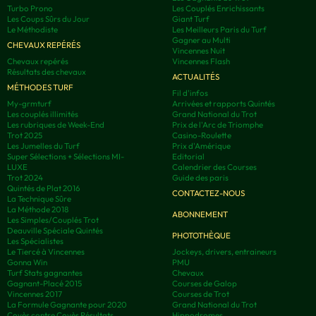
Turbo Prono
Les Couplés Enrichissants
Les Coups Sûrs du Jour
Giant Turf
Le Méthodiste
Les Meilleurs Paris du Turf
Gagner au Multi
CHEVAUX REPÉRÉS
Vincennes Nuit
Chevaux repérés
Vincennes Flash
Résultats des chevaux
ACTUALITÉS
MÉTHODES TURF
Fil d'infos
My-grmturf
Arrivées et rapports Quintés
Les couplés illimités
Grand National du Trot
Les rubriques de Week-End
Prix de l'Arc de Triomphe
Trot 2025
Casino-Roulette
Les Jumelles du Turf
Prix d'Amérique
Super Sélections + Sélections MI-
Editorial
LUXE
Calendrier des Courses
Trot 2024
Guide des paris
Quintés de Plat 2016
CONTACTEZ-NOUS
La Technique Sûre
La Méthode 2018
ABONNEMENT
Les Simples/Couplés Trot
Deauville Spéciale Quintés
PHOTOTHÈQUE
Les Spécialistes
Le Tiercé à Vincennes
Jockeys, drivers, entraineurs
Gonna Win
PMU
Turf Stats gagnantes
Chevaux
Gagnant-Placé 2015
Courses de Galop
Vincennes 2017
Courses de Trot
La Formule Gagnante pour 2020
Grand National du Trot
Covès contre Covès Résultats
Hippodromes