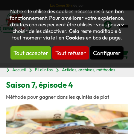
Les Coups Sûrs
du jour
Notre site utilise des cookies nécessaires à son bon
fonctionnement. Pour améliorer votre expérience,
d’autres cookies peuvent être utilisés : vous pouvez
choisir de les désactiver. Cela reste modifiable à
Mon
tout moment via le lien
Cookies
en bas de page.
compte
Tout accepter
Tout refuser
Configurer
Panier
Accueil
Fil d'infos
Articles, archives, méthodes
Saison 7, épisode 4
Méthode pour gagner dans les quintés de plat