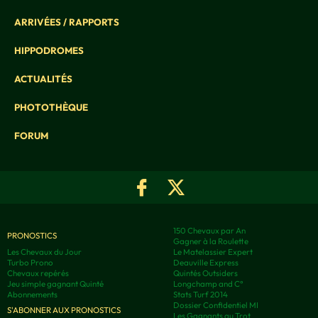
ARRIVÉES / RAPPORTS
HIPPODROMES
ACTUALITÉS
PHOTOTHÈQUE
FORUM
150 Chevaux par An
PRONOSTICS
Gagner à la Roulette
Les Chevaux du Jour
Le Matelassier Expert
Turbo Prono
Deauville Express
Chevaux repérés
Quintés Outsiders
Jeu simple gagnant Quinté
Longchamp and C°
Abonnements
Stats Turf 2014
Dossier Confidentiel MI
S'ABONNER AUX PRONOSTICS
Les Gagnants au Trot