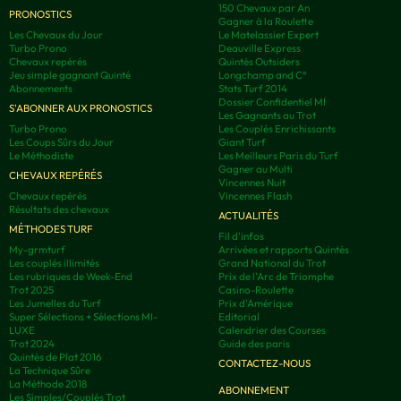
150 Chevaux par An
PRONOSTICS
Gagner à la Roulette
Les Chevaux du Jour
Le Matelassier Expert
Turbo Prono
Deauville Express
Chevaux repérés
Quintés Outsiders
Jeu simple gagnant Quinté
Longchamp and C°
Abonnements
Stats Turf 2014
Dossier Confidentiel MI
S'ABONNER AUX PRONOSTICS
Les Gagnants au Trot
Turbo Prono
Les Couplés Enrichissants
Les Coups Sûrs du Jour
Giant Turf
Le Méthodiste
Les Meilleurs Paris du Turf
Gagner au Multi
CHEVAUX REPÉRÉS
Vincennes Nuit
Chevaux repérés
Vincennes Flash
Résultats des chevaux
ACTUALITÉS
MÉTHODES TURF
Fil d'infos
My-grmturf
Arrivées et rapports Quintés
Les couplés illimités
Grand National du Trot
Les rubriques de Week-End
Prix de l'Arc de Triomphe
Trot 2025
Casino-Roulette
Les Jumelles du Turf
Prix d'Amérique
Super Sélections + Sélections MI-
Editorial
LUXE
Calendrier des Courses
Trot 2024
Guide des paris
Quintés de Plat 2016
CONTACTEZ-NOUS
La Technique Sûre
La Méthode 2018
ABONNEMENT
Les Simples/Couplés Trot