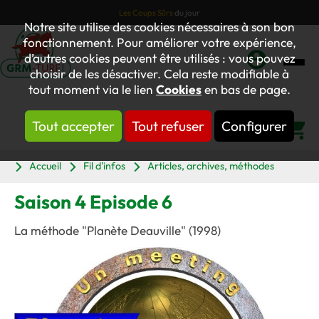
Les Coups Sûrs
du jour
Notre site utilise des cookies nécessaires à son bon
fonctionnement. Pour améliorer votre expérience,
d’autres cookies peuvent être utilisés : vous pouvez
choisir de les désactiver. Cela reste modifiable à
Mon
tout moment via le lien
Cookies
en bas de page.
compte
Tout accepter
Tout refuser
Configurer
Panier
Accueil
Fil d'infos
Articles, archives, méthodes
Saison 4 Episode 6
La méthode "Planète Deauville" (1998)