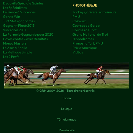
Deauville Spéciale Quintés
PHOTOTHÈQUE
Les Spécialistes
Le Tiercé à Vincennes
Jockeys, drivers, entraineurs
Gonna Win
PMU
Turf Stats gagnantes
Chevaux
Gagnant-Placé 2015
Courses de Galop
Vincennes 2017
Courses de Trot
La Formule Gagnante pour 2020
Grand National du Trot
Covès contre Covès Résultats
Hippodromes
Money Masters
Pronostic Turf, PMU
Le 2 sur 4 Facile
Prix d’Amérique
La Méthode Simple
Vidéos
Les 2 Perfs
© GRM 2009-2026 - Tous droits réservés
Taonix
Lexique
Témoignages
Plan du site