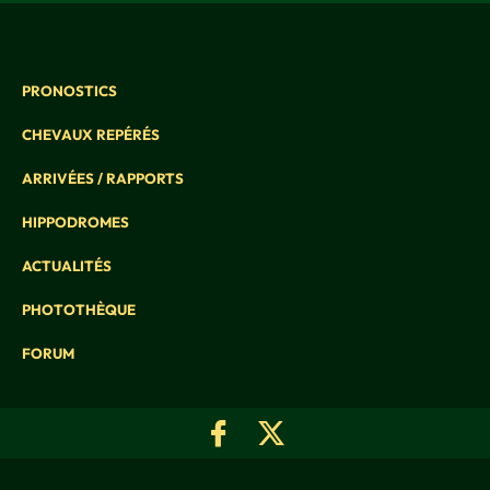
PRONOSTICS
CHEVAUX REPÉRÉS
ARRIVÉES / RAPPORTS
HIPPODROMES
ACTUALITÉS
PHOTOTHÈQUE
FORUM