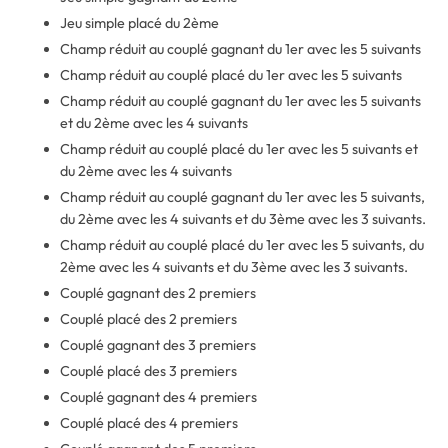
Jeu simple placé du 2ème
Champ réduit au couplé gagnant du 1er avec les 5 suivants
Champ réduit au couplé placé du 1er avec les 5 suivants
Champ réduit au couplé gagnant du 1er avec les 5 suivants
et du 2ème avec les 4 suivants
Champ réduit au couplé placé du 1er avec les 5 suivants et
du 2ème avec les 4 suivants
Champ réduit au couplé gagnant du 1er avec les 5 suivants,
du 2ème avec les 4 suivants et du 3ème avec les 3 suivants.
Champ réduit au couplé placé du 1er avec les 5 suivants, du
2ème avec les 4 suivants et du 3ème avec les 3 suivants.
Couplé gagnant des 2 premiers
Couplé placé des 2 premiers
Couplé gagnant des 3 premiers
Couplé placé des 3 premiers
Couplé gagnant des 4 premiers
Couplé placé des 4 premiers