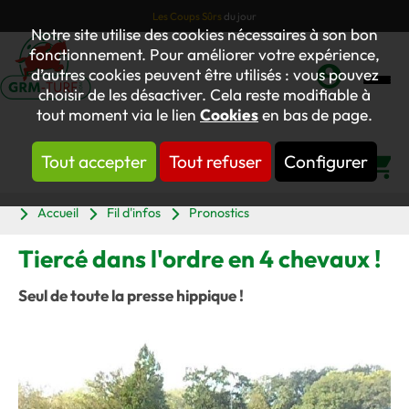
Les Coups Sûrs
du jour
Notre site utilise des cookies nécessaires à son bon
fonctionnement. Pour améliorer votre expérience,
d’autres cookies peuvent être utilisés : vous pouvez
choisir de les désactiver. Cela reste modifiable à
Mon
tout moment via le lien
Cookies
en bas de page.
compte
Tout accepter
Tout refuser
Configurer
Panier
Accueil
Fil d'infos
Pronostics
Tiercé dans l'ordre en 4 chevaux !
Seul de toute la presse hippique !