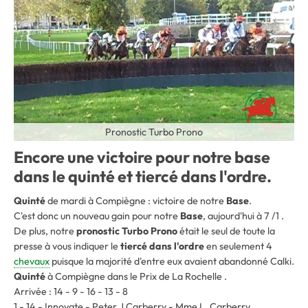
Pronostic Turbo Prono
Encore une victoire pour notre base
dans le quinté et tiercé dans l'ordre.
Quinté
de mardi à Compiègne : victoire de notre
Base
.
C'est donc un nouveau gain pour notre
Base
, aujourd'hui à 7 /1 .
De plus, notre
pronostic Turbo Prono
était le seul de toute la
presse à vous indiquer le
tiercé dans l'ordre
en seulement 4
chevaux
puisque la majorité d'entre eux avaient abandonné Calki.
Quinté
à Compiègne dans le Prix de La Rochelle .
Arrivée : 14 - 9 - 16 - 13 - 8
1 - 14 - Innovate - Peter.J Carberry - Mme L. Carberry