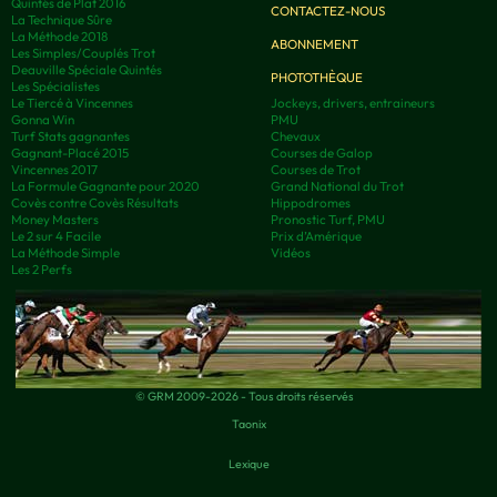
Quintés de Plat 2016
CONTACTEZ-NOUS
La Technique Sûre
La Méthode 2018
ABONNEMENT
Les Simples/Couplés Trot
Deauville Spéciale Quintés
PHOTOTHÈQUE
Les Spécialistes
Le Tiercé à Vincennes
Jockeys, drivers, entraineurs
Gonna Win
PMU
Turf Stats gagnantes
Chevaux
Gagnant-Placé 2015
Courses de Galop
Vincennes 2017
Courses de Trot
La Formule Gagnante pour 2020
Grand National du Trot
Covès contre Covès Résultats
Hippodromes
Money Masters
Pronostic Turf, PMU
Le 2 sur 4 Facile
Prix d’Amérique
La Méthode Simple
Vidéos
Les 2 Perfs
© GRM 2009-2026 - Tous droits réservés
Taonix
Lexique