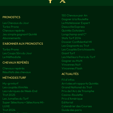
150 Chevaux par An
PRONOSTICS
Gagner à la Roulette
Les Chevaux du Jour
Le Matelassier Expert
Turbo Prono
Deauville Express
Chevaux repérés
Quintés Outsiders
Jeu simple gagnant Quinté
Longchamp and C°
Abonnements
Stats Turf 2014
Dossier Confidentiel MI
S'ABONNER AUX PRONOSTICS
Les Gagnants au Trot
Turbo Prono
Les Couplés Enrichissants
Les Coups Sûrs du Jour
Giant Turf
Le Méthodiste
Les Meilleurs Paris du Turf
Gagner au Multi
CHEVAUX REPÉRÉS
Vincennes Nuit
Chevaux repérés
Vincennes Flash
Résultats des chevaux
ACTUALITÉS
MÉTHODES TURF
Fil d'infos
My-grmturf
Arrivées et rapports Quintés
Les couplés illimités
Grand National du Trot
Les rubriques de Week-End
Prix de l'Arc de Triomphe
Trot 2025
Casino-Roulette
Les Jumelles du Turf
Prix d'Amérique
Super Sélections + Sélections MI-
Editorial
LUXE
Calendrier des Courses
Trot 2024
Guide des paris