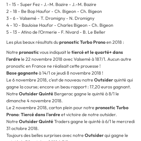
1 - 15 - Super Fez - J.-M. Bazire - J.-M. Bazire
2 - 18 - Be Bop Haufor - Ch. Bigeon - Ch. Bigeon
3 - 6 - Valsemé - T. Dromigny - N. Dromigny
4 - 10 - Bauloise Haufor - Charles Bigeon - Ch. Bigeon
5 - 13 - Atino de l'Ormerie - F. Nivard - B. Le Beller
Les plus beaux résultats du
pronostic Turbo Prono
en 2018 :
Notre
pronostic
vous indiquait le
tiercé et le quarté+ dans
l'ordre
le 22 novembre 2018 avec Valsemé à 187/1. Aucun autre
pronostic en France ne réalisait cette prouesse !
Base gagnante
à 14/1 ce jeudi 8 novembre 2018 !
Le 6 novembre 2018, c'est de nouveau notre
Outsider
quinté qui
gagne la course; encore un beau rapport : 17,20 euros gagnant.
Notre
Outsider Quinté
Bergerac gagne le quinté à 8/1 le
dimanche 4 novembre 2018.
Le 2 novembre 2018, carton plein pour notre
pronostic Turbo
Prono
:
Tiercé dans l'ordre
et victoire de notre outsider.
Notre
Outsider Quinté
Traders gagne le quinté à 6/1 le mercredi
31 octobre 2018.
Toujours des belles surprises avec notre
Outsider
qui gagne le