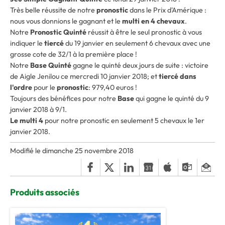
Très belle réussite de notre
pronostic
dans le Prix d'Amérique :
nous vous donnions le gagnant et le
multi en 4 chevaux
.
Notre
Pronostic Quinté
réussit à être le seul pronostic à vous
indiquer le
tiercé
du 19 janvier en seulement 6 chevaux avec une
grosse cote de 32/1 à la première place !
Notre
Base Quinté
gagne le quinté deux jours de suite : victoire
de Aigle Jenilou ce mercredi 10 janvier 2018; et
tiercé dans
l'ordre
pour le
pronostic
: 979,40 euros !
Toujours des bénéfices pour notre
Base
qui gagne le quinté du 9
janvier 2018 à 9/1.
Le multi 4
pour notre pronostic en seulement 5 chevaux le 1er
janvier 2018.
Modifié le dimanche 25 novembre 2018
Produits associés