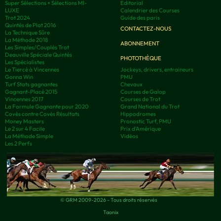
Super Sélections + Sélections MI-
Editorial
LUXE
Calendrier des Courses
Trot 2024
Guide des paris
Quintés de Plat 2016
CONTACTEZ-NOUS
La Technique Sûre
La Méthode 2018
ABONNEMENT
Les Simples/Couplés Trot
Deauville Spéciale Quintés
PHOTOTHÈQUE
Les Spécialistes
Le Tiercé à Vincennes
Jockeys, drivers, entraineurs
Gonna Win
PMU
Turf Stats gagnantes
Chevaux
Gagnant-Placé 2015
Courses de Galop
Vincennes 2017
Courses de Trot
La Formule Gagnante pour 2020
Grand National du Trot
Covès contre Covès Résultats
Hippodromes
Money Masters
Pronostic Turf, PMU
Le 2 sur 4 Facile
Prix d’Amérique
La Méthode Simple
Vidéos
Les 2 Perfs
© GRM 2009-2026 - Tous droits réservés
Taonix