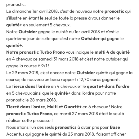
pronostic.
Le dimanche 1er avril 2018, c'est de nouveau notre
pronostic
qui
s'illustre en étant le seul de toute la presse à vous donner le
quinté+
en seulement 5 chevaux.
Notre
Outsider
gagne le quinté du 1er avril 2018 et c'est le
quatrième jour de suite que c'est notre
Outsider
qui gagne le
quinté+
.
Notre pronostic Turbo Prono
vous indique le
multi 4 du quinté
en 4 chevaux ce samedi 31 mars 2018 et c'est notre outsider qui
gagne la course à 9/1 !
Le 29 mars 2018, c'est encore notre
Outsider
quinté qui gagne la
course; de nouveau un beau rapport : 12,70 euros gagnant.
Le
tiercé dans l'ordre
en 4 chevaux et le
quarté+ dans l'ordre
en 5 chevaux ainsi que le
quinté+
dans l'ordre pour notre
pronostic le 28 mars 2018.
Tiercé dans l'ordre
,
Multi et Quarté+
en 6 chevaux ! Notre
pronostic Turbo Prono
, ce mardi 27 mars 2018 était le seul à
réaliser cette prouesse !
Nous étions l'un des seuls
pronostics
à avoir pris pour
Base
Accentus qui gagne le quinté du 25 mars 2018, faisant afficher