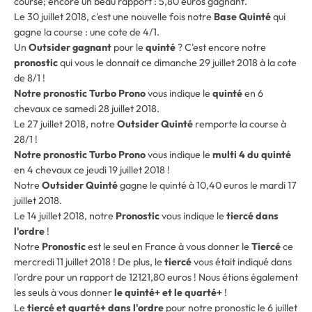
course; encore un beau rapport : 5,80 euros gagnant.
Le 30 juillet 2018, c'est une nouvelle fois notre
Base Quinté
qui
gagne la course : une cote de 4/1.
Un
Outsider gagnant
pour le
quinté
? C'est encore notre
pronostic
qui vous le donnait ce dimanche 29 juillet 2018 à la cote
de 8/1 !
Notre pronostic Turbo Prono
vous indique le
quinté
en 6
chevaux ce samedi 28 juillet 2018.
Le 27 juillet 2018, notre
Outsider Quinté
remporte la course à
28/1 !
Notre pronostic Turbo Prono
vous indique le
multi 4 du quinté
en 4 chevaux ce jeudi 19 juillet 2018 !
Notre
Outsider Quinté
gagne le quinté à 10,40 euros le mardi 17
juillet 2018.
Le 14 juillet 2018, notre
Pronostic
vous indique le
tiercé dans
l'ordre
!
Notre
Pronostic
est le seul en France à vous donner le
Tiercé
ce
mercredi 11 juillet 2018 ! De plus, le
tiercé
vous était indiqué dans
l'ordre pour un rapport de 12121,80 euros ! Nous étions également
les seuls à vous donner
le quinté+ et le quarté+
!
Le
tiercé et quarté+ dans l'ordre
pour notre pronostic le 6 juillet