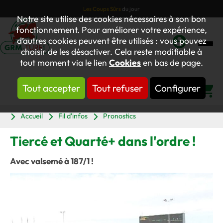
Les Coups Sûrs
du jour
Notre site utilise des cookies nécessaires à son bon
fonctionnement. Pour améliorer votre expérience,
d’autres cookies peuvent être utilisés : vous pouvez
choisir de les désactiver. Cela reste modifiable à
Mon
tout moment via le lien
Cookies
en bas de page.
compte
Tout accepter
Tout refuser
Configurer
Panier
Accueil
Fil d'infos
Pronostics
Tiercé et Quarté+ dans l'ordre !
Avec valsemé à 187/1 !