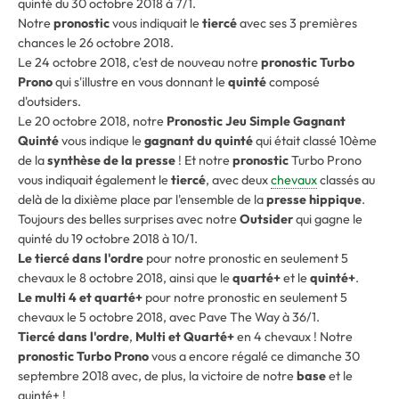
quinté du 30 octobre 2018 à 7/1.
Notre
pronostic
vous indiquait le
tiercé
avec ses 3 premières
chances le 26 octobre 2018.
Le 24 octobre 2018, c'est de nouveau notre
pronostic Turbo
Prono
qui s'illustre en vous donnant le
quinté
composé
d'outsiders.
Le 20 octobre 2018, notre
Pronostic Jeu Simple Gagnant
Quinté
vous indique le
gagnant du quinté
qui était classé 10ème
de la
synthèse de la presse
! Et notre
pronostic
Turbo Prono
vous indiquait également le
tiercé
, avec deux
chevaux
classés au
delà de la dixième place par l'ensemble de la
presse hippique
.
Toujours des belles surprises avec notre
Outsider
qui gagne le
quinté du 19 octobre 2018 à 10/1.
Le tiercé dans l'ordre
pour notre pronostic en seulement 5
chevaux le 8 octobre 2018, ainsi que le
quarté+
et le
quinté+
.
Le multi 4 et quarté+
pour notre pronostic en seulement 5
chevaux le 5 octobre 2018, avec Pave The Way à 36/1.
Tiercé dans l'ordre
,
Multi et Quarté+
en 4 chevaux ! Notre
pronostic Turbo Prono
vous a encore régalé ce dimanche 30
septembre 2018 avec, de plus, la victoire de notre
base
et le
quinté+ !