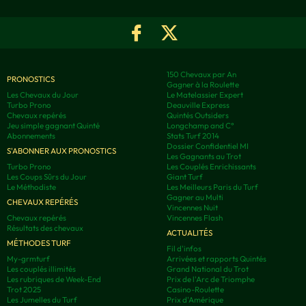
150 Chevaux par An
PRONOSTICS
Gagner à la Roulette
Les Chevaux du Jour
Le Matelassier Expert
Turbo Prono
Deauville Express
Chevaux repérés
Quintés Outsiders
Jeu simple gagnant Quinté
Longchamp and C°
Abonnements
Stats Turf 2014
Dossier Confidentiel MI
S'ABONNER AUX PRONOSTICS
Les Gagnants au Trot
Turbo Prono
Les Couplés Enrichissants
Les Coups Sûrs du Jour
Giant Turf
Le Méthodiste
Les Meilleurs Paris du Turf
Gagner au Multi
CHEVAUX REPÉRÉS
Vincennes Nuit
Chevaux repérés
Vincennes Flash
Résultats des chevaux
ACTUALITÉS
MÉTHODES TURF
Fil d'infos
My-grmturf
Arrivées et rapports Quintés
Les couplés illimités
Grand National du Trot
Les rubriques de Week-End
Prix de l'Arc de Triomphe
Trot 2025
Casino-Roulette
Les Jumelles du Turf
Prix d'Amérique