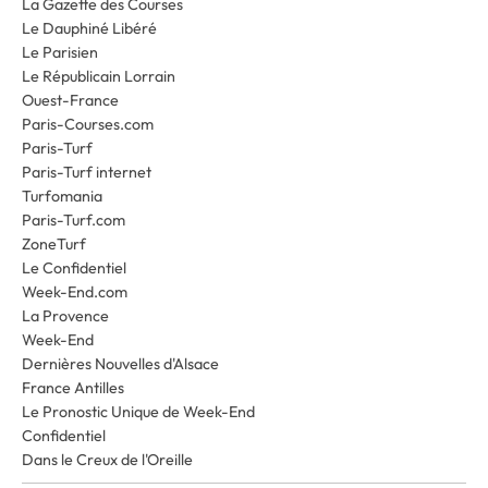
La Gazette des Courses
Le Dauphiné Libéré
Le Parisien
Le Républicain Lorrain
Ouest-France
Paris-Courses.com
Paris-Turf
Paris-Turf internet
Turfomania
Paris-Turf.com
ZoneTurf
Le Confidentiel
Week-End.com
La Provence
Week-End
Dernières Nouvelles d'Alsace
France Antilles
Le Pronostic Unique de Week-End
Confidentiel
Dans le Creux de l'Oreille