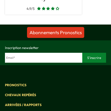
4.9/5
Abonnements Pronostics
Inscription newsletter
PRONOSTICS
CHEVAUX REPÉRÉS
ARRIVÉES / RAPPORTS