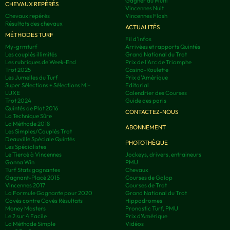
Gagner au Multi
CHEVAUX REPÉRÉS
Vincennes Nuit
Chevaux repérés
Vincennes Flash
Résultats des chevaux
ACTUALITÉS
MÉTHODES TURF
Fil d'infos
My-grmturf
Arrivées et rapports Quintés
Les couplés illimités
Grand National du Trot
Les rubriques de Week-End
Prix de l'Arc de Triomphe
Trot 2025
Casino-Roulette
Les Jumelles du Turf
Prix d'Amérique
Super Sélections + Sélections MI-
Editorial
LUXE
Calendrier des Courses
Trot 2024
Guide des paris
Quintés de Plat 2016
CONTACTEZ-NOUS
La Technique Sûre
La Méthode 2018
ABONNEMENT
Les Simples/Couplés Trot
Deauville Spéciale Quintés
PHOTOTHÈQUE
Les Spécialistes
Le Tiercé à Vincennes
Jockeys, drivers, entraineurs
Gonna Win
PMU
Turf Stats gagnantes
Chevaux
Gagnant-Placé 2015
Courses de Galop
Vincennes 2017
Courses de Trot
La Formule Gagnante pour 2020
Grand National du Trot
Covès contre Covès Résultats
Hippodromes
Money Masters
Pronostic Turf, PMU
Le 2 sur 4 Facile
Prix d’Amérique
La Méthode Simple
Vidéos