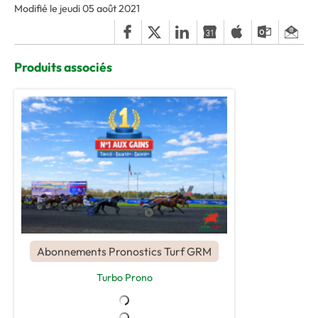
Modifié le jeudi 05 août 2021
Produits associés
Abonnements Pronostics Turf GRM
Turbo Prono