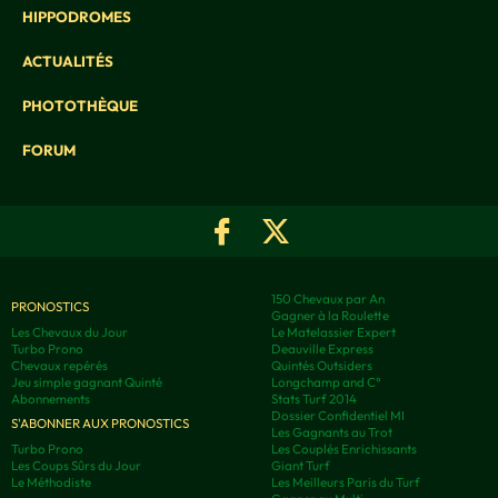
HIPPODROMES
ACTUALITÉS
PHOTOTHÈQUE
FORUM
150 Chevaux par An
PRONOSTICS
Gagner à la Roulette
Les Chevaux du Jour
Le Matelassier Expert
Turbo Prono
Deauville Express
Chevaux repérés
Quintés Outsiders
Jeu simple gagnant Quinté
Longchamp and C°
Abonnements
Stats Turf 2014
Dossier Confidentiel MI
S'ABONNER AUX PRONOSTICS
Les Gagnants au Trot
Turbo Prono
Les Couplés Enrichissants
Les Coups Sûrs du Jour
Giant Turf
Le Méthodiste
Les Meilleurs Paris du Turf