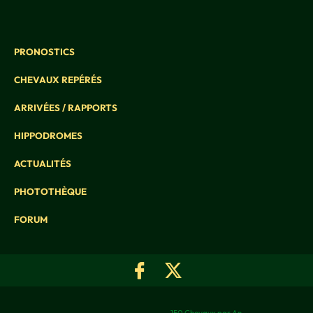
PRONOSTICS
CHEVAUX REPÉRÉS
ARRIVÉES / RAPPORTS
HIPPODROMES
ACTUALITÉS
PHOTOTHÈQUE
FORUM
150 Chevaux par An