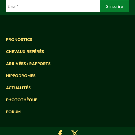
PRONOSTICS
CHEVAUX REPÉRÉS
ARRIVÉES / RAPPORTS
HIPPODROMES
ACTUALITÉS
PHOTOTHÈQUE
FORUM