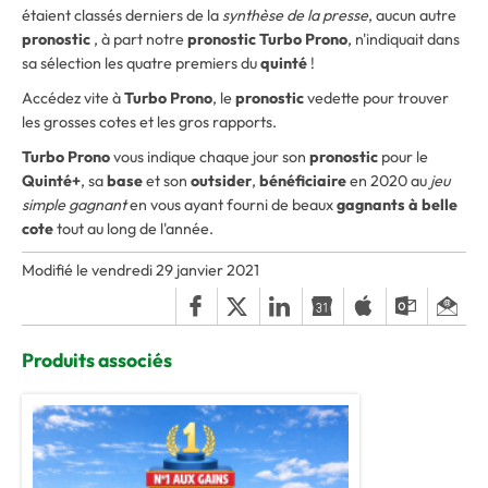
étaient classés derniers de la
synthèse de la presse
, aucun autre
pronostic
, à part notre
pronostic Turbo Prono
, n'indiquait dans
sa sélection les quatre premiers du
quinté
!
Accédez vite à
Turbo Prono
, le
pronostic
vedette pour trouver
les grosses cotes et les gros rapports.
Turbo Prono
vous indique chaque jour son
pronostic
pour le
Quinté+
, sa
base
et son
outsider
,
bénéficiaire
en 2020 au
jeu
simple gagnant
en vous ayant fourni de beaux
gagnants à belle
cote
tout au long de l'année.
Modifié le vendredi 29 janvier 2021
Produits associés