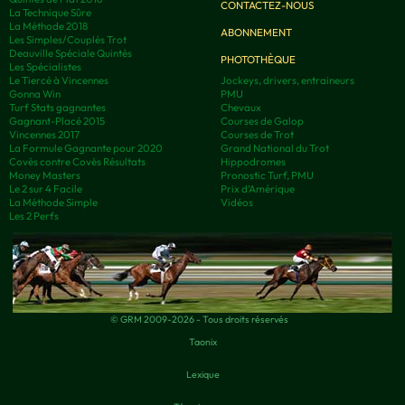
CONTACTEZ-NOUS
La Technique Sûre
La Méthode 2018
ABONNEMENT
Les Simples/Couplés Trot
Deauville Spéciale Quintés
PHOTOTHÈQUE
Les Spécialistes
Le Tiercé à Vincennes
Jockeys, drivers, entraineurs
Gonna Win
PMU
Turf Stats gagnantes
Chevaux
Gagnant-Placé 2015
Courses de Galop
Vincennes 2017
Courses de Trot
La Formule Gagnante pour 2020
Grand National du Trot
Covès contre Covès Résultats
Hippodromes
Money Masters
Pronostic Turf, PMU
Le 2 sur 4 Facile
Prix d’Amérique
La Méthode Simple
Vidéos
Les 2 Perfs
© GRM 2009-2026 - Tous droits réservés
Taonix
Lexique