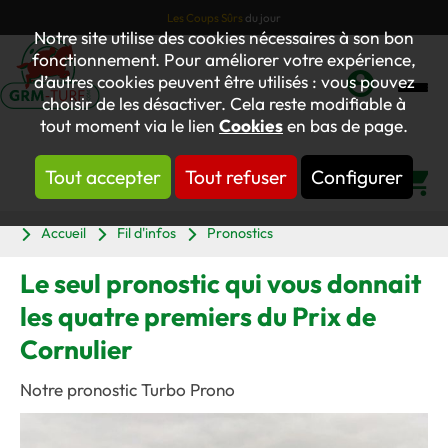
Les Coups Sûrs
du jour
Notre site utilise des cookies nécessaires à son bon
fonctionnement. Pour améliorer votre expérience,
d’autres cookies peuvent être utilisés : vous pouvez
choisir de les désactiver. Cela reste modifiable à
Mon
tout moment via le lien
Cookies
en bas de page.
compte
Tout accepter
Tout refuser
Configurer
Panier
Accueil
Fil d'infos
Pronostics
Le seul pronostic qui vous donnait
les quatre premiers du Prix de
Cornulier
Notre pronostic Turbo Prono