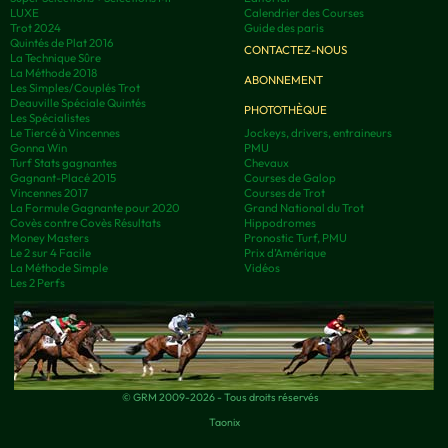
LUXE
Calendrier des Courses
Trot 2024
Guide des paris
Quintés de Plat 2016
CONTACTEZ-NOUS
La Technique Sûre
La Méthode 2018
ABONNEMENT
Les Simples/Couplés Trot
Deauville Spéciale Quintés
PHOTOTHÈQUE
Les Spécialistes
Le Tiercé à Vincennes
Jockeys, drivers, entraineurs
Gonna Win
PMU
Turf Stats gagnantes
Chevaux
Gagnant-Placé 2015
Courses de Galop
Vincennes 2017
Courses de Trot
La Formule Gagnante pour 2020
Grand National du Trot
Covès contre Covès Résultats
Hippodromes
Money Masters
Pronostic Turf, PMU
Le 2 sur 4 Facile
Prix d’Amérique
La Méthode Simple
Vidéos
Les 2 Perfs
© GRM 2009-2026 - Tous droits réservés
Taonix