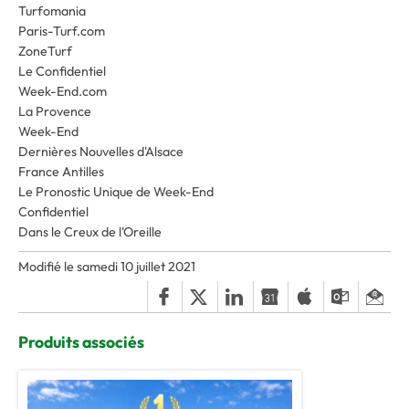
Turfomania
Paris-Turf.com
ZoneTurf
Le Confidentiel
Week-End.com
La Provence
Week-End
Dernières Nouvelles d'Alsace
France Antilles
Le Pronostic Unique de Week-End
Confidentiel
Dans le Creux de l'Oreille
Modifié le samedi 10 juillet 2021
Produits associés