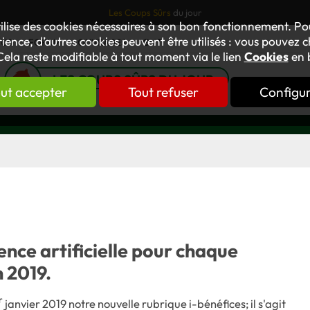
Les Coups Sûrs
du jour
tilise des cookies nécessaires à son bon fonctionnement. P
ience, d’autres cookies peuvent être utilisés : vous pouvez ch
TUS
FORUM
OUVRAGES
GNT
Cela reste modifiable à tout moment via le lien
Cookies
en 
LES COUPS SÛRS DU JOUR
ut accepter
Tout refuser
Configu
gence artificielle pour chaque
n 2019.
r
janvier 2019 notre nouvelle rubrique i-bénéfices; il s'agit