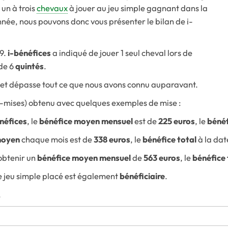
 un à trois
chevaux
à jouer au jeu simple gagnant dans la
nnée, nous pouvons donc vous présenter le bilan de i-
19.
i-bénéfices
a indiqué de jouer 1 seul cheval lors de
 de 6
quintés
.
et dépasse tout ce que nous avons connu auparavant.
-mises) obtenu avec quelques exemples de mise :
néfices
, le
bénéfice moyen mensuel
est de
225 euros
, le
bénéf
moyen
chaque mois est de
338 euros
, le
bénéfice total
à la dat
obtenir un
bénéfice moyen mensuel
de
563 euros
, le
bénéfice 
e jeu simple placé est également
bénéficiaire
.
.