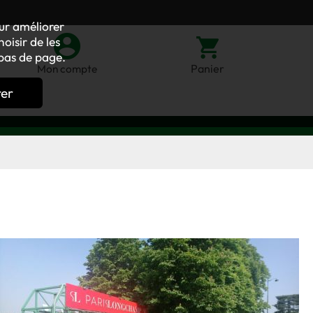
our améliorer
oisir de les
bas de page.
Panier
Mon compte
rer