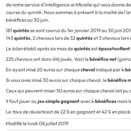
de notre service d'intelligence artificielle qui vous donne de
course du quinté. Nous sommes à présent à la moitié de l'a
bénéfices au 30 juin.
181
quintés
se sont courus du 1er janvier 2019 au 30 juin 20
143
quintés
, 2 chevaux lors de 32
quintés
et 3 chevaux lors
Le
bilan
établi après six mois de
quintés
est
époustouflant
225 chevaux ont donc été joués. Voici le
bénéfice net
(gains
En ayant misé 20 euros sur chaque
cheval
indiqué par
i-bé
Si vous avez misé 30 euros sur chaque cheval, le
bénéfice 
Ceux qui peuvent miser 50 euros sur chaque cheval ont pu 
Il faut jouer au
jeu simple gagnant
avec
i-bénéfices
mais l
Le
taux de réussite
est de 22 % en gagnant et 42 % en placé
Modifié le lundi 08 juillet 2019