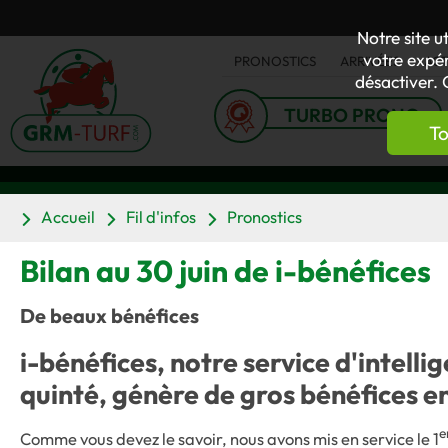
Notre site u
votre expér
PRONOSTICS
ARRIVÉES
AC
désactiver. 
TURBO PRONO
To
Accueil
Fil d'infos
Pronostics
Bilan au 30 juin de i-bénéfices
De beaux bénéfices
i-bénéfices, notre service d'intelli
quinté, génère de gros bénéfices e
e
Comme vous devez le savoir, nous avons mis en service le 1