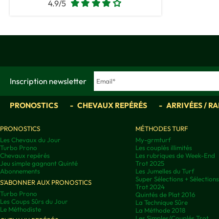
4.9/5
Inscription newsletter
PRONOSTICS
CHEVAUX REPÉRÉS
ARRIVÉES / R
PRONOSTICS
MÉTHODES TURF
Les Chevaux du Jour
My-grmturf
Turbo Prono
Les couplés illimités
Chevaux repérés
Les rubriques de Week-End
Jeu simple gagnant Quinté
Trot 2025
Abonnements
Les Jumelles du Turf
Super Sélections + Sélectio
S'ABONNER AUX PRONOSTICS
Trot 2024
Turbo Prono
Quintés de Plat 2016
Les Coups Sûrs du Jour
La Technique Sûre
Le Méthodiste
La Méthode 2018
Les Simples/Couplés Trot