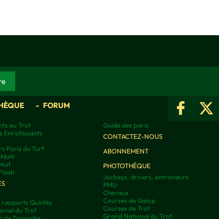
HÈQUE
FORUM
ts au Trot
Guide des paris
s Enrichissants
CONTACTEZ-NOUS
rs Paris du Turf
ABONNEMENT
Multi
Nuit
PHOTOTHÈQUE
Flash
Jockeys, drivers, entraineurs
ÉS
PMU
Chevaux
Courses de Galop
t rapports Quintés
Courses de Trot
onal du Trot
Grand National du Trot
rc de Triomphe