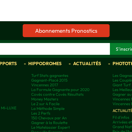
Abonnements Pronostics
APPORTS
HIPPODROMES
ACTUALITÉS
PHOTOT
Turf Stats gagnantes
Les Gagnan
Gagnant-Placé 2015
Les Couplé
Vincennes 2017
Giant Turf
La Formule Gagnante pour 2020
Les Meilleu
Covès contre Covès Résultats
Gagner au 
Money Masters
Vincennes 
Le 2 sur 4 Facile
Vincennes 
ns MI-LUXE
La Méthode Simple
ACTUALIT
Les 2 Perfs
Fil d'infos
150 Chevaux par An
Arrivées e
Gagner à la Roulette
Grand Nati
Le Matelassier Expert
Prix de l'A