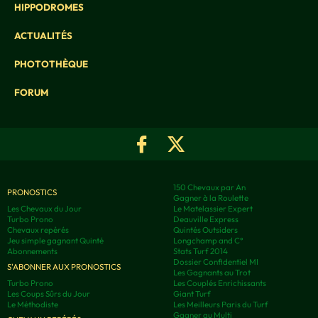
HIPPODROMES
ACTUALITÉS
PHOTOTHÈQUE
FORUM
150 Chevaux par An
PRONOSTICS
Gagner à la Roulette
Les Chevaux du Jour
Le Matelassier Expert
Turbo Prono
Deauville Express
Chevaux repérés
Quintés Outsiders
Jeu simple gagnant Quinté
Longchamp and C°
Abonnements
Stats Turf 2014
Dossier Confidentiel MI
S'ABONNER AUX PRONOSTICS
Les Gagnants au Trot
Turbo Prono
Les Couplés Enrichissants
Les Coups Sûrs du Jour
Giant Turf
Le Méthodiste
Les Meilleurs Paris du Turf
Gagner au Multi