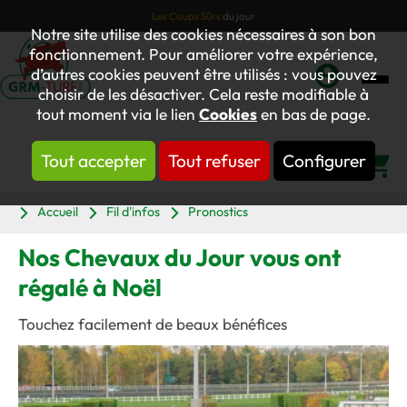
Les Coups Sûrs
du jour
Notre site utilise des cookies nécessaires à son bon
fonctionnement. Pour améliorer votre expérience,
d’autres cookies peuvent être utilisés : vous pouvez
choisir de les désactiver. Cela reste modifiable à
Mon
tout moment via le lien
Cookies
en bas de page.
compte
Tout accepter
Tout refuser
Configurer
Panier
Accueil
Fil d'infos
Pronostics
Nos Chevaux du Jour vous ont
régalé à Noël
Touchez facilement de beaux bénéfices