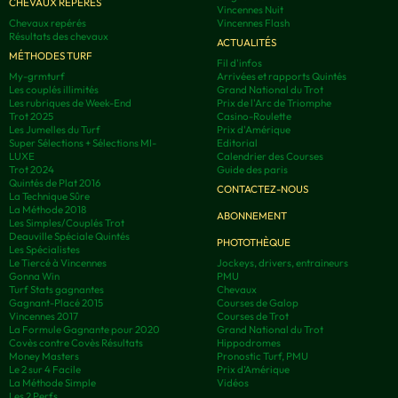
CHEVAUX REPÉRÉS
Vincennes Nuit
Chevaux repérés
Vincennes Flash
Résultats des chevaux
ACTUALITÉS
MÉTHODES TURF
Fil d'infos
My-grmturf
Arrivées et rapports Quintés
Les couplés illimités
Grand National du Trot
Les rubriques de Week-End
Prix de l'Arc de Triomphe
Trot 2025
Casino-Roulette
Les Jumelles du Turf
Prix d'Amérique
Super Sélections + Sélections MI-
Editorial
LUXE
Calendrier des Courses
Trot 2024
Guide des paris
Quintés de Plat 2016
CONTACTEZ-NOUS
La Technique Sûre
La Méthode 2018
ABONNEMENT
Les Simples/Couplés Trot
Deauville Spéciale Quintés
PHOTOTHÈQUE
Les Spécialistes
Le Tiercé à Vincennes
Jockeys, drivers, entraineurs
Gonna Win
PMU
Turf Stats gagnantes
Chevaux
Gagnant-Placé 2015
Courses de Galop
Vincennes 2017
Courses de Trot
La Formule Gagnante pour 2020
Grand National du Trot
Covès contre Covès Résultats
Hippodromes
Money Masters
Pronostic Turf, PMU
Le 2 sur 4 Facile
Prix d’Amérique
La Méthode Simple
Vidéos
Les 2 Perfs