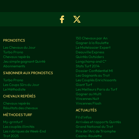
150 Chevaux par An
PRONOSTICS
Gagner à la Roulette
Les Chevaux du Jour
Le Matelassier Expert
Turbo Prono
Deauville Express
Chevaux repérés
Quintés Outsiders
Jeu simple gagnant Quinté
Longchamp and C°
Abonnements
Stats Turf 2014
Dossier Confidentiel MI
S'ABONNER AUX PRONOSTICS
Les Gagnants au Trot
Turbo Prono
Les Couplés Enrichissants
Les Coups Sûrs du Jour
Giant Turf
Le Méthodiste
Les Meilleurs Paris du Turf
Gagner au Multi
CHEVAUX REPÉRÉS
Vincennes Nuit
Chevaux repérés
Vincennes Flash
Résultats des chevaux
ACTUALITÉS
MÉTHODES TURF
Fil d'infos
My-grmturf
Arrivées et rapports Quintés
Les couplés illimités
Grand National du Trot
Les rubriques de Week-End
Prix de l'Arc de Triomphe
Trot 2025
Casino-Roulette