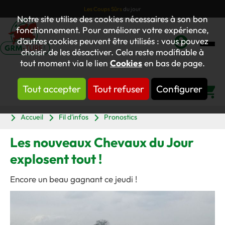
Les Coups Sûrs
du jour
Notre site utilise des cookies nécessaires à son bon
fonctionnement. Pour améliorer votre expérience,
d’autres cookies peuvent être utilisés : vous pouvez
choisir de les désactiver. Cela reste modifiable à
Mon
tout moment via le lien
Cookies
en bas de page.
compte
Tout accepter
Tout refuser
Configurer
Panier
Accueil
Fil d'infos
Pronostics
Les nouveaux Chevaux du Jour
explosent tout !
Encore un beau gagnant ce jeudi !