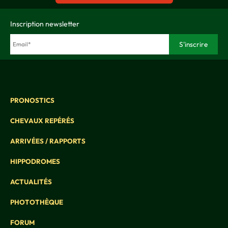
Inscription newsletter
PRONOSTICS
CHEVAUX REPÉRÉS
ARRIVÉES / RAPPORTS
HIPPODROMES
ACTUALITÉS
PHOTOTHÈQUE
FORUM