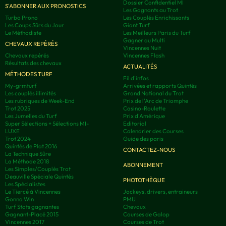
Dossier Confidentiel MI
S'ABONNER AUX PRONOSTICS
Les Gagnants au Trot
Turbo Prono
Les Couplés Enrichissants
Les Coups Sûrs du Jour
Giant Turf
Le Méthodiste
Les Meilleurs Paris du Turf
Gagner au Multi
CHEVAUX REPÉRÉS
Vincennes Nuit
Chevaux repérés
Vincennes Flash
Résultats des chevaux
ACTUALITÉS
MÉTHODES TURF
Fil d'infos
My-grmturf
Arrivées et rapports Quintés
Les couplés illimités
Grand National du Trot
Les rubriques de Week-End
Prix de l'Arc de Triomphe
Trot 2025
Casino-Roulette
Les Jumelles du Turf
Prix d'Amérique
Super Sélections + Sélections MI-
Editorial
LUXE
Calendrier des Courses
Trot 2024
Guide des paris
Quintés de Plat 2016
CONTACTEZ-NOUS
La Technique Sûre
La Méthode 2018
ABONNEMENT
Les Simples/Couplés Trot
Deauville Spéciale Quintés
PHOTOTHÈQUE
Les Spécialistes
Le Tiercé à Vincennes
Jockeys, drivers, entraineurs
Gonna Win
PMU
Turf Stats gagnantes
Chevaux
Gagnant-Placé 2015
Courses de Galop
Vincennes 2017
Courses de Trot