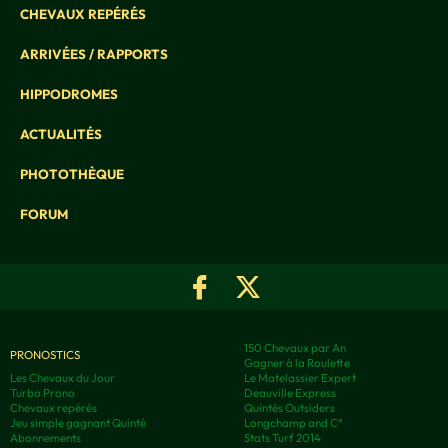
CHEVAUX REPÉRÉS
ARRIVÉES / RAPPORTS
HIPPODROMES
ACTUALITÉS
PHOTOTHÈQUE
FORUM
150 Chevaux par An
PRONOSTICS
Gagner à la Roulette
Les Chevaux du Jour
Le Matelassier Expert
Turbo Prono
Deauville Express
Chevaux repérés
Quintés Outsiders
Jeu simple gagnant Quinté
Longchamp and C°
Abonnements
Stats Turf 2014