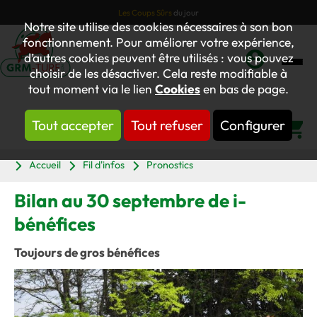
Les Coups Sûrs
du jour
Notre site utilise des cookies nécessaires à son bon
fonctionnement. Pour améliorer votre expérience,
d’autres cookies peuvent être utilisés : vous pouvez
choisir de les désactiver. Cela reste modifiable à
Mon
tout moment via le lien
Cookies
en bas de page.
compte
Tout accepter
Tout refuser
Configurer
Panier
Accueil
Fil d'infos
Pronostics
Bilan au 30 septembre de i-
bénéfices
Toujours de gros bénéfices