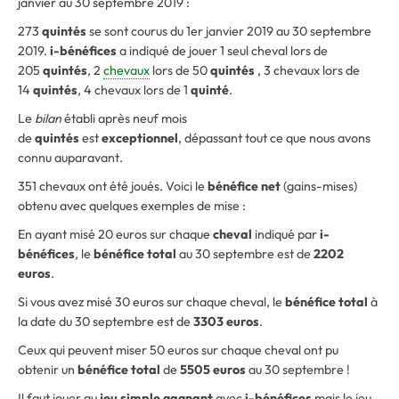
janvier au 30 septembre 2019 :
273
quintés
se sont courus du 1er janvier 2019 au 30 septembre
2019.
i-bénéfices
a indiqué de jouer 1 seul cheval lors de
205
quintés
, 2
chevaux
lors de 50
quintés
, 3 chevaux lors de
14
quintés
, 4 chevaux lors de 1
quinté
.
Le
bilan
établi après neuf mois
de
quintés
est
exceptionnel
, dépassant tout ce que nous avons
connu auparavant.
351 chevaux ont été joués. Voici le
bénéfice net
(gains-mises)
obtenu avec quelques exemples de mise :
En ayant misé 20 euros sur chaque
cheval
indiqué par
i-
bénéfices
, le
bénéfice total
au 30 septembre est de
2202
euros
.
Si vous avez misé 30 euros sur chaque cheval, le
bénéfice total
à
la date du 30 septembre est de
3303 euros
.
Ceux qui peuvent miser 50 euros sur chaque cheval ont pu
obtenir un
bénéfice total
de
5505 euros
au 30 septembre
!
Il faut jouer au
jeu simple gagnant
avec
i-bénéfices
mais le jeu