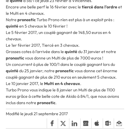
le
quinté
à 56/1 ce jeudi 23 février à Vincennes.
Encore une belle perf le 16 février avec le
tiercé dans l'ordre
et
le Multi en 4 chevaux.
Notre
pronostic
Turbo Prono n'en est plus à un exploit près :
quinté
en 5 chevaux le 10 février !
Le 5 février 2017, un couplé gagnant de 148,50 euros en 4
chevaux.
Le 1er février 2017, Tiercé en 3 chevaux.
Grosses cotes à l'arrivée dans le
quinté
du 31 janvier et notre
pronostic
vous donne un Multi de plus de 7000 euros !
Un concurrent à plus de 100/1 dans le couplé gagnant lors du
quinté
du 25 janvier; notre
pronostic
vous donne cet énorme
couplé gagnant de plus de 210 euros en seulement 5 chevaux.
Le 10 janvier 2017, le
Multi en 4 chevaux
.
Turbo Prono vous indique le 8 janvier un Multi de plus de 1100
euros grâce à cette belle cote de Akido à 84/1, que nous avions
inclus dans notre
pronostic
.
Modifié le jeudi 21 septembre 2017