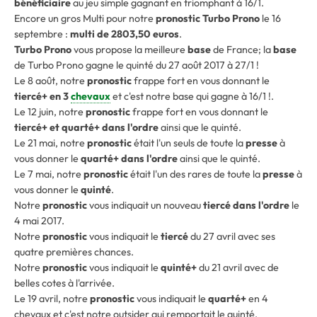
bénéficiaire
au jeu simple gagnant en triomphant à 16/1.
Encore un gros Multi pour notre
pronostic Turbo Prono
le 16
septembre :
multi de 2803,50 euros
.
Turbo Prono
vous propose la meilleure
base
de France; la
base
de Turbo Prono gagne le quinté du 27 août 2017 à 27/1 !
Le 8 août, notre
pronostic
frappe fort en vous donnant le
tiercé+ en 3
chevaux
et c'est notre base qui gagne à 16/1 !.
Le 12 juin, notre
pronostic
frappe fort en vous donnant le
tiercé+ et quarté+ dans l'ordre
ainsi que le quinté.
Le 21 mai, notre
pronostic
était l'un seuls de toute la
presse
à
vous donner le
quarté+ dans l'ordre
ainsi que le quinté.
Le 7 mai, notre
pronostic
était l'un des rares de toute la
presse
à
vous donner le
quinté
.
Notre
pronostic
vous indiquait un nouveau
tiercé dans l'ordre
le
4 mai 2017.
Notre
pronostic
vous indiquait le
tiercé
du 27 avril avec ses
quatre premières chances.
Notre
pronostic
vous indiquait le
quinté+
du 21 avril avec de
belles cotes à l'arrivée.
Le 19 avril, notre
pronostic
vous indiquait le
quarté+
en 4
chevaux et c'est notre outsider qui remportait le quinté.