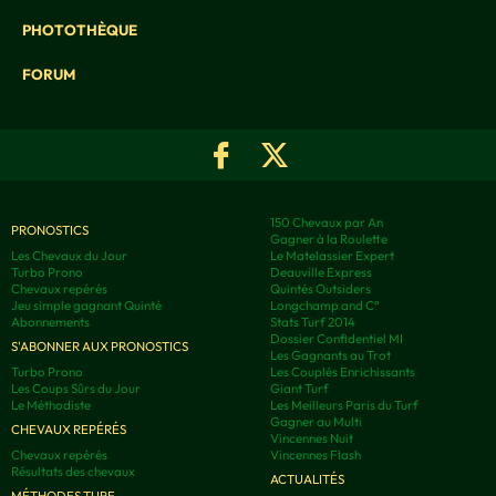
PHOTOTHÈQUE
FORUM
150 Chevaux par An
PRONOSTICS
Gagner à la Roulette
Les Chevaux du Jour
Le Matelassier Expert
Turbo Prono
Deauville Express
Chevaux repérés
Quintés Outsiders
Jeu simple gagnant Quinté
Longchamp and C°
Abonnements
Stats Turf 2014
Dossier Confidentiel MI
S'ABONNER AUX PRONOSTICS
Les Gagnants au Trot
Turbo Prono
Les Couplés Enrichissants
Les Coups Sûrs du Jour
Giant Turf
Le Méthodiste
Les Meilleurs Paris du Turf
Gagner au Multi
CHEVAUX REPÉRÉS
Vincennes Nuit
Chevaux repérés
Vincennes Flash
Résultats des chevaux
ACTUALITÉS
MÉTHODES TURF