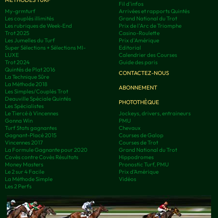
Fil d'infos
My-grmturf
Arrivées et rapports Quintés
Les couplés illimités
Grand National du Trot
Les rubriques de Week-End
Prix de l'Arc de Triomphe
Trot 2025
Casino-Roulette
Les Jumelles du Turf
Prix d'Amérique
Super Sélections + Sélections MI-
Editorial
LUXE
Calendrier des Courses
Trot 2024
Guide des paris
Quintés de Plat 2016
CONTACTEZ-NOUS
La Technique Sûre
La Méthode 2018
ABONNEMENT
Les Simples/Couplés Trot
Deauville Spéciale Quintés
PHOTOTHÈQUE
Les Spécialistes
Le Tiercé à Vincennes
Jockeys, drivers, entraineurs
Gonna Win
PMU
Turf Stats gagnantes
Chevaux
Gagnant-Placé 2015
Courses de Galop
Vincennes 2017
Courses de Trot
La Formule Gagnante pour 2020
Grand National du Trot
Covès contre Covès Résultats
Hippodromes
Money Masters
Pronostic Turf, PMU
Le 2 sur 4 Facile
Prix d’Amérique
La Méthode Simple
Vidéos
Les 2 Perfs