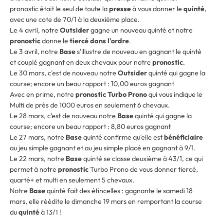
pronostic était le seul de toute la
presse
à vous donner le
quinté
,
avec une cote de 70/1 à la deuxième place.
Le 4 avril, notre
Outsider
gagne un nouveau quinté et notre
pronostic
donne le
tiercé dans l'ordre
.
Le 3 avril, notre
Base
s'illustre de nouveau en gagnant le quinté
et couplé gagnant en deux chevaux pour notre
pronostic
.
Le 30 mars, c'est de nouveau notre
Outsider
quinté qui gagne la
course; encore un beau rapport : 10,00 euros gagnant
Avec en prime, notre
pronostic Turbo Prono
qui vous indique le
Multi de près de 1000 euros en seulement 6 chevaux.
Le 28 mars, c'est de nouveau notre
Base
quinté qui gagne la
course; encore un beau rapport : 8,80 euros gagnant
Le 27 mars, notre
Base
quinté confirme qu'elle est
bénéficiaire
au jeu simple gagnant et au jeu simple placé en gagnant à 9/1.
Le 22 mars, notre
Base
quinté se classe deuxième à 43/1, ce qui
permet à notre
pronostic
Turbo Prono de vous donner tiercé,
quarté+ et multi en seulement 5 chevaux.
Notre
Base
quinté fait des étincelles : gagnante le samedi 18
mars, elle réédite le dimanche 19 mars en remportant la course
du
quinté
à 13/1 !