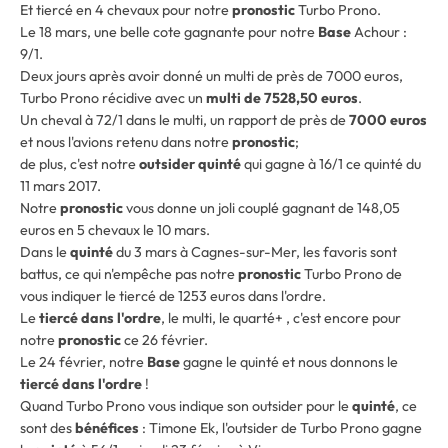
Et tiercé en 4 chevaux pour notre
pronostic
Turbo Prono.
Le 18 mars, une belle cote gagnante pour notre
Base
Achour :
9/1.
Deux jours après avoir donné un multi de près de 7000 euros,
Turbo Prono récidive avec un
multi de 7528,50 euros
.
Un cheval à 72/1 dans le multi, un rapport de près de
7000 euros
et nous l'avions retenu dans notre
pronostic
;
de plus, c'est notre
outsider quinté
qui gagne à 16/1 ce quinté du
11 mars 2017.
Notre
pronostic
vous donne un joli couplé gagnant de 148,05
euros en 5 chevaux le 10 mars.
Dans le
quinté
du 3 mars à Cagnes-sur-Mer, les favoris sont
battus, ce qui n'empêche pas notre
pronostic
Turbo Prono de
vous indiquer le tiercé de 1253 euros dans l'ordre.
Le
tiercé dans l'ordre
, le multi, le quarté+ , c'est encore pour
notre
pronostic
ce 26 février.
Le 24 février, notre
Base
gagne le quinté et nous donnons le
tiercé dans l'ordre
!
Quand Turbo Prono vous indique son outsider pour le
quinté
, ce
sont des
bénéfices
: Timone Ek, l'outsider de Turbo Prono gagne