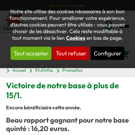
Les Coups Sûrs
du jour
Notre site utilise des cookies nécessaires à son bon
fonctionnement. Pour améliorer votre expérience,
d’autres cookies peuvent être utilisés : vous pouvez
choisir de les désactiver. Cela reste modifiable à
Mon
tout moment via le lien
Cookies
en bas de page.
compte
Tout accepter
Tout refuser
Configurer
Panier
Accueil
Fil d'infos
Pronostics
Victoire de notre base à plus de
15/1.
Encore bénéficiaire cette année.
Beau rapport gagnant pour notre base
quinté : 16,20 euros.