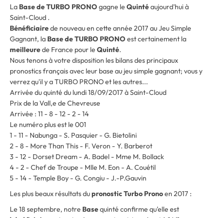
La
Base de TURBO PRONO
gagne le
Quinté
aujourd'hui à
Saint-Cloud .
Bénéficiaire
de nouveau en cette année 2017 au Jeu Simple
Gagnant, la
Base de TURBO PRONO
est certainement la
meilleure
de France pour le
Quinté
.
Nous tenons à votre disposition les bilans des principaux
pronostics français avec leur base au jeu simple gagnant; vous y
verrez qu'il y a TURBO PRONO et les autres...
Arrivée du quinté du lundi 18/09/2017 à Saint-Cloud
Prix de la Vall‚e de Chevreuse
Arrivée : 11 - 8 - 12 - 2 - 14
Le numéro plus est le 001
1 - 11 - Nabunga - S. Pasquier - G. Bietolini
2 - 8 - More Than This - F. Veron - Y. Barberot
3 - 12 - Dorset Dream - A. Badel - Mme M. Bollack
4 - 2 - Chef de Troupe - Mlle M. Eon - A. Couétil
5 - 14 - Temple Boy - G. Congiu - J.-P.Gauvin
Les plus beaux résultats du
pronostic Turbo Prono
en 2017 :
Le 18 septembre, notre
Base
quinté confirme qu'elle est