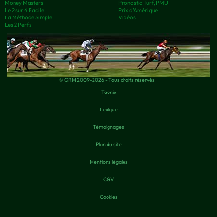
Money Masters
Pronostic Turf, PMU
Le 2 sur 4 Facile
Prix d’Amérique
La Méthode Simple
Vidéos
Les 2 Perfs
© GRM 2009-2026 - Tous droits réservés
Taonix
Lexique
Témoignages
Plan du site
Mentions légales
CGV
Cookies