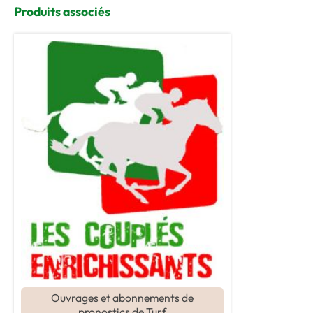
Produits associés
Ouvrages et abonnements de
pronostics de Turf