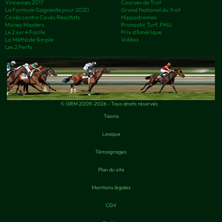
Vincennes 2017
Courses de Trot
La Formule Gagnante pour 2020
Grand National du Trot
Covès contre Covès Résultats
Hippodromes
Money Masters
Pronostic Turf, PMU
Le 2 sur 4 Facile
Prix d’Amérique
La Méthode Simple
Vidéos
Les 2 Perfs
© GRM 2009-2026 - Tous droits réservés
Taonix
Lexique
Témoignages
Plan du site
Mentions légales
CGV