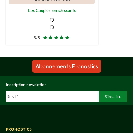
Les Couplés Enrichissants
5/5
Abonnements Pronostics
Inscription newsletter
PRONOSTICS