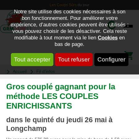
Les Coups Sûrs
du jour
Notre site utilise des cookies nécessaires à son
bon fonctionnement. Pour améliorer votre
expérience, d’autres cookies peuvent être utilisés :
vous pouvez choisir de les désactiver. Cela reste
Mon
modifiable à tout moment via le lien
Cookies
en
compte
bas de page.
Tout accepter
Tout refuser
Configurer
Panier
Accueil
Fil d'infos
Gros couplé gagnant pour la
méthode LES COUPLES
ENRICHISSANTS
dans le quinté du jeudi 26 mai à
Longchamp