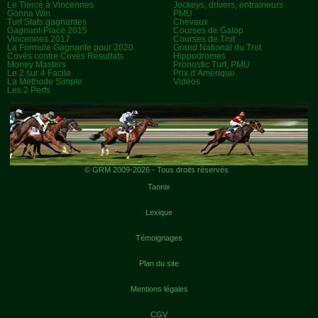
Le Tiercé à Vincennes
Jockeys, drivers, entraineurs
Gonna Win
PMU
Turf Stats gagnantes
Chevaux
Gagnant-Placé 2015
Courses de Galop
Vincennes 2017
Courses de Trot
La Formule Gagnante pour 2020
Grand National du Trot
Covès contre Covès Résultats
Hippodromes
Money Masters
Pronostic Turf, PMU
Le 2 sur 4 Facile
Prix d’Amérique
La Méthode Simple
Vidéos
Les 2 Perfs
© GRM 2009-2026 - Tous droits réservés
Taonix
Lexique
Témoignages
Plan du site
Mentions légales
CGV