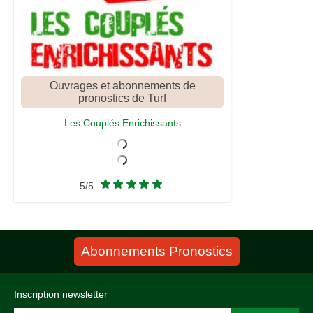
Ouvrages et abonnements de
pronostics de Turf
Les Couplés Enrichissants
5/5
Abonnements Pronostics
Inscription newsletter