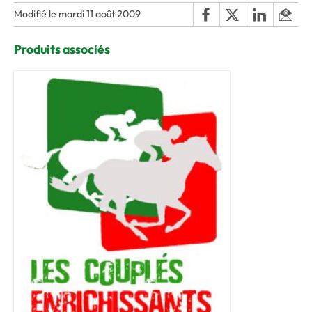
Modifié le mardi 11 août 2009
Produits associés