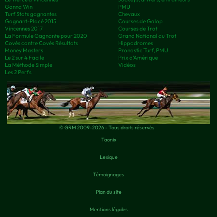
Gonna Win
PMU
Turf Stats gagnantes
Chevaux
Gagnant-Placé 2015
Courses de Galop
Vincennes 2017
Courses de Trot
La Formule Gagnante pour 2020
Grand National du Trot
Covès contre Covès Résultats
Hippodromes
Money Masters
Pronostic Turf, PMU
Le 2 sur 4 Facile
Prix d’Amérique
La Méthode Simple
Vidéos
Les 2 Perfs
© GRM 2009-2026 - Tous droits réservés
Taonix
Lexique
Témoignages
Plan du site
Mentions légales