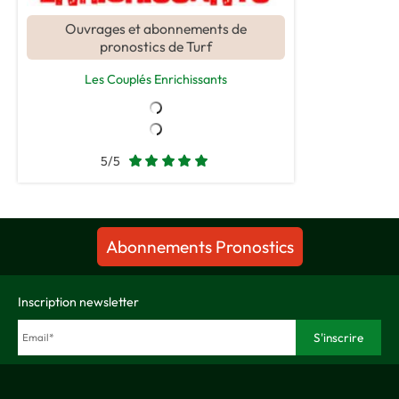
Ouvrages et abonnements de
pronostics de Turf
Les Couplés Enrichissants
5/5
Abonnements Pronostics
Inscription newsletter