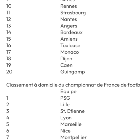
10
Rennes
11
Strasbourg
12
Nantes
13
Angers
14
Bordeaux
15
Amiens
16
Toulouse
17
Monaco
18
Dijon
19
Caen
20
Guingamp
Classement à domicile du championnat de France de footb
Equipe
1
PSG
2
Lille
3
St. Etienne
4
Lyon
5
Marseille
6
Nice
7
Montpellier