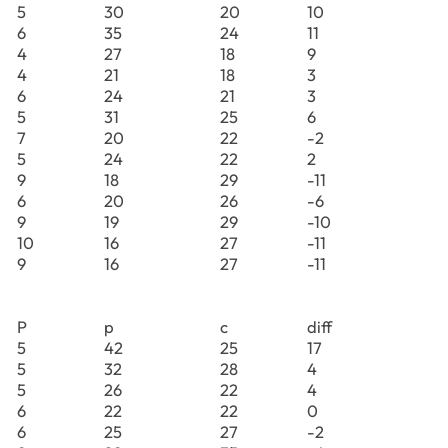
5
30
20
10
6
35
24
11
4
27
18
9
4
21
18
3
6
24
21
3
5
31
25
6
7
20
22
-2
5
24
22
2
9
18
29
-11
6
20
26
-6
9
19
29
-10
10
16
27
-11
9
16
27
-11
P
p
c
diff
5
42
25
17
5
32
28
4
5
26
22
4
6
22
22
0
6
25
27
-2