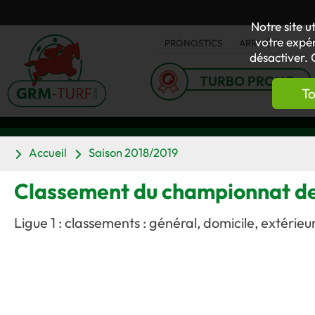
Notre site u
votre expér
PRONOSTICS
ARRIVÉES
AC
désactiver. 
TURBO PRONO
To
Accueil
Saison 2018/2019
Classement du championnat de
Ligue 1 : classements : général, domicile, extérieur