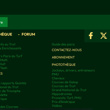
HÈQUE
FORUM
ts au Trot
Guide des paris
s Enrichissants
CONTACTEZ-NOUS
rs Paris du Turf
ABONNEMENT
Multi
Nuit
PHOTOTHÈQUE
Flash
Jockeys, drivers, entraineurs
ÉS
PMU
Chevaux
Courses de Galop
t rapports Quintés
Courses de Trot
onal du Trot
Grand National du Trot
rc de Triomphe
Hippodromes
lette
Pronostic Turf, PMU
rique
Prix d’Amérique
Vidéos
 des Courses