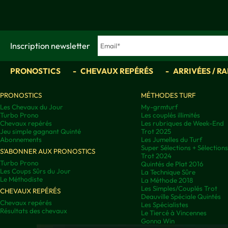
Inscription newsletter
PRONOSTICS
CHEVAUX REPÉRÉS
ARRIVÉES / R
PRONOSTICS
MÉTHODES TURF
Les Chevaux du Jour
My-grmturf
Turbo Prono
Les couplés illimités
Chevaux repérés
Les rubriques de Week-End
Jeu simple gagnant Quinté
Trot 2025
Abonnements
Les Jumelles du Turf
Super Sélections + Sélectio
S'ABONNER AUX PRONOSTICS
Trot 2024
Turbo Prono
Quintés de Plat 2016
Les Coups Sûrs du Jour
La Technique Sûre
Le Méthodiste
La Méthode 2018
Les Simples/Couplés Trot
CHEVAUX REPÉRÉS
Deauville Spéciale Quintés
Chevaux repérés
Les Spécialistes
Résultats des chevaux
Le Tiercé à Vincennes
Gonna Win