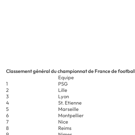
Classement général du championnat de France de footbal
Equipe
1
PSG
2
Lille
3
Lyon
4
St. Etienne
5
Marseille
6
Montpellier
7
Nice
8
Reims
9
Nimes