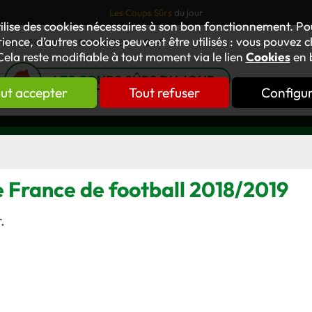
Les Coups Sûrs
du jour
tilise des cookies nécessaires à son bon fonctionnement. P
ience, d’autres cookies peuvent être utilisés : vous pouvez ch
TUS
FORUM
OUVRAGES
GNT
Cela reste modifiable à tout moment via le lien
Cookies
en 
LES COUPS SÛRS DU JOUR
ut accepter
Tout refuser
Configu
 France de football 2018/2019
.