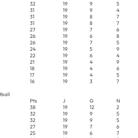
32
19
9
5
31
19
9
4
31
19
8
7
31
19
8
7
27
19
7
6
26
19
6
8
26
19
7
5
24
19
5
9
22
19
6
4
21
19
4
9
18
19
4
6
17
19
4
5
16
19
3
7
tball
Pts
J
G
N
38
19
12
2
32
19
9
5
32
19
9
5
27
19
7
6
25
19
6
7