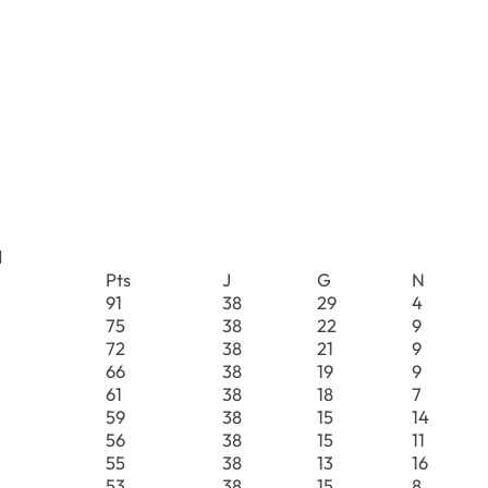
l
Pts
J
G
N
91
38
29
4
75
38
22
9
72
38
21
9
66
38
19
9
61
38
18
7
59
38
15
14
56
38
15
11
55
38
13
16
53
38
15
8