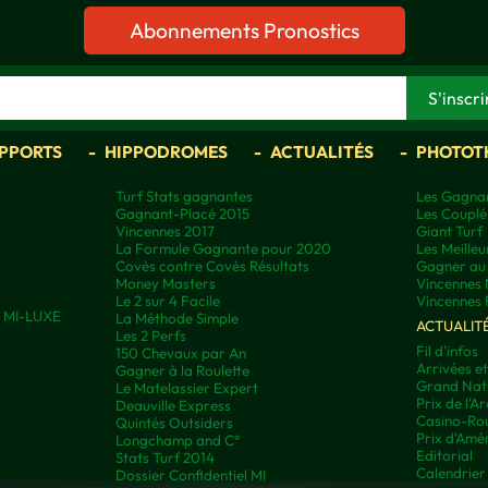
Abonnements Pronostics
APPORTS
HIPPODROMES
ACTUALITÉS
PHOTOT
Turf Stats gagnantes
Les Gagnan
Gagnant-Placé 2015
Les Couplé
Vincennes 2017
Giant Turf
La Formule Gagnante pour 2020
Les Meilleu
Covès contre Covès Résultats
Gagner au 
Money Masters
Vincennes 
Le 2 sur 4 Facile
Vincennes 
ns MI-LUXE
La Méthode Simple
ACTUALIT
Les 2 Perfs
Fil d'infos
150 Chevaux par An
Arrivées e
Gagner à la Roulette
Grand Nati
Le Matelassier Expert
Prix de l'A
Deauville Express
Casino-Rou
Quintés Outsiders
Prix d'Amé
Longchamp and C°
Editorial
Stats Turf 2014
Calendrier
Dossier Confidentiel MI