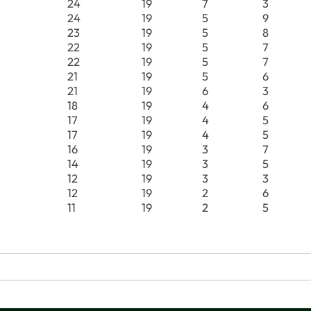
24
19
7
3
24
19
5
9
23
19
5
8
22
19
5
7
22
19
5
7
21
19
5
6
21
19
6
3
18
19
4
6
17
19
4
5
17
19
4
5
16
19
3
7
14
19
3
5
12
19
3
3
12
19
2
6
11
19
2
5