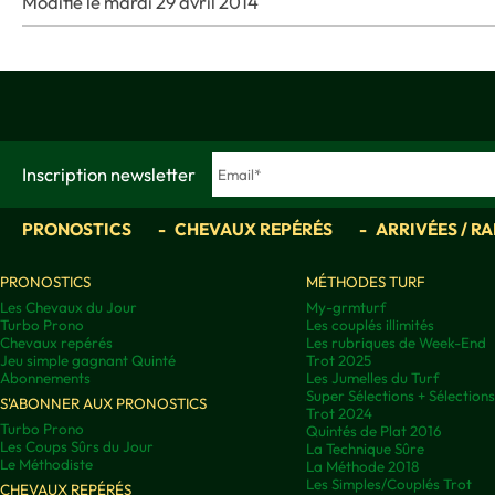
Modifié le mardi 29 avril 2014
Inscription newsletter
PRONOSTICS
CHEVAUX REPÉRÉS
ARRIVÉES / R
PRONOSTICS
MÉTHODES TURF
Les Chevaux du Jour
My-grmturf
Turbo Prono
Les couplés illimités
Chevaux repérés
Les rubriques de Week-End
Jeu simple gagnant Quinté
Trot 2025
Abonnements
Les Jumelles du Turf
Super Sélections + Sélectio
S'ABONNER AUX PRONOSTICS
Trot 2024
Turbo Prono
Quintés de Plat 2016
Les Coups Sûrs du Jour
La Technique Sûre
Le Méthodiste
La Méthode 2018
Les Simples/Couplés Trot
CHEVAUX REPÉRÉS