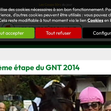
Les Coups Sûrs
du jour
tilise des cookies nécessaires à son bon fonctionnement. P
ience, d’autres cookies peuvent être utilisés : vous pouvez ch
TUS
FORUM
OUVRAGES
GNT
Cela reste modifiable à tout moment via le lien
Cookies
en 
LES COUPS SÛRS DU JOUR
ut accepter
Tout refuser
Configu
11ème étape du GNT 2014