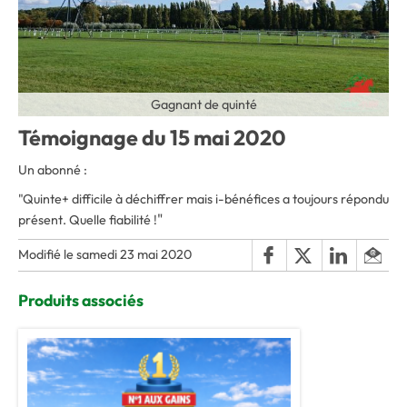
Gagnant de quinté
Témoignage du 15 mai 2020
Un abonné :
"
Quinte+ difficile à déchiffrer mais i-bénéfices a toujours répondu
"
présent. Quelle fiabilité !
Modifié le samedi 23 mai 2020
Produits associés