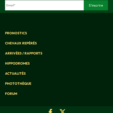
PRONOSTICS
CHEVAUX REPÉRÉS
ARRIVÉES / RAPPORTS
HIPPODROMES
ACTUALITÉS
PHOTOTHÈQUE
FORUM