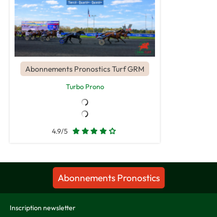
Abonnements Pronostics Turf GRM
Turbo Prono
4.9/5
Abonnements Pronostics
Inscription newsletter