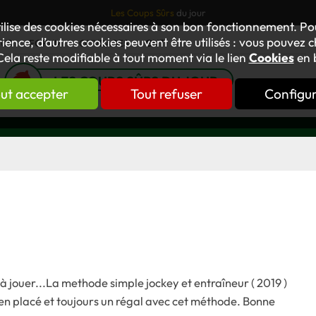
Les Coups Sûrs
du jour
tilise des cookies nécessaires à son bon fonctionnement. P
ience, d’autres cookies peuvent être utilisés : vous pouvez ch
TUS
FORUM
OUVRAGES
GNT
Cela reste modifiable à tout moment via le lien
Cookies
en 
LES COUPS SÛRS DU JOUR
ut accepter
Tout refuser
Configu
à jouer...
La methode simple jockey et entraîneur ( 2019 )
’en placé et toujours un régal avec cet méthode. Bonne