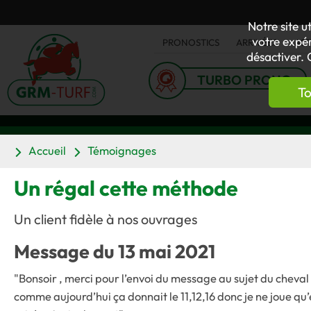
Notre site u
votre expér
PRONOSTICS
ARRIVÉES
AC
désactiver. 
TURBO PRONO
To
Accueil
Témoignages
Un régal cette méthode
Un client fidèle à nos ouvrages
Message du 13 mai 2021
"Bonsoir , merci pour l’envoi du message au sujet du cheval 
comme aujourd’hui ça donnait le 11,12,16 donc je ne joue qu