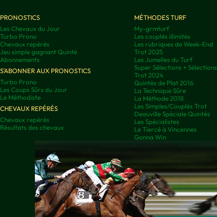
PRONOSTICS
MÉTHODES TURF
Les Chevaux du Jour
My-grmturf
Turbo Prono
Les couplés illimités
Chevaux repérés
Les rubriques de Week-End
Jeu simple gagnant Quinté
Trot 2025
Abonnements
Les Jumelles du Turf
Super Sélections + Sélectio
S'ABONNER AUX PRONOSTICS
Trot 2024
Turbo Prono
Quintés de Plat 2016
Les Coups Sûrs du Jour
La Technique Sûre
Le Méthodiste
La Méthode 2018
Les Simples/Couplés Trot
CHEVAUX REPÉRÉS
Deauville Spéciale Quintés
Chevaux repérés
Les Spécialistes
Résultats des chevaux
Le Tiercé à Vincennes
Gonna Win