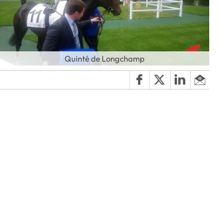
Quinté de Longchamp