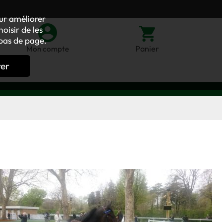
our améliorer
oisir de les
bas de page.
Panier
Mon compte
rer